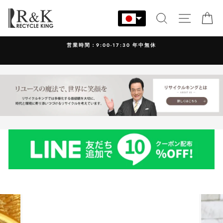
コ
ン
検索
サイト
カ
テ
ン
営業時間：9:00-17:30 年中無休
ツ
に
ス
キ
ッ
プ
す
る