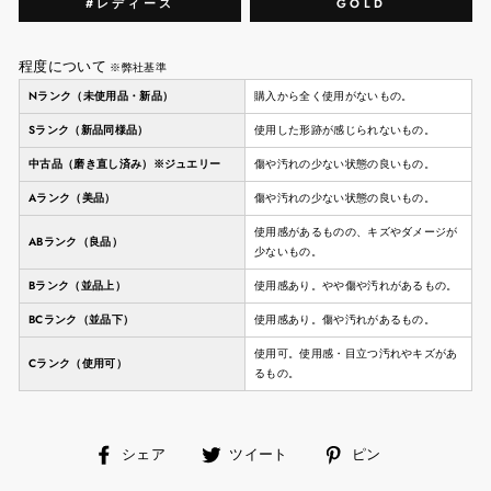
#レディース
GOLD
程度について
※弊社基準
Nランク（未使用品・新品）
購入から全く使用がないもの。
Sランク（新品同様品）
使用した形跡が感じられないもの。
中古品（磨き直し済み）※ジュエリー
傷や汚れの少ない状態の良いもの。
Aランク（美品）
傷や汚れの少ない状態の良いもの。
使用感があるものの、キズやダメージが
ABランク（良品）
少ないもの。
Bランク（並品上）
使用感あり。やや傷や汚れがあるもの。
BCランク（並品下）
使用感あり。傷や汚れがあるもの。
使用可。使用感・目立つ汚れやキズがあ
Cランク（使用可）
るもの。
facebook
ツ
ピ
シェア
ツイート
ピン
で
イ
ン