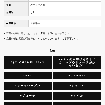
外側
表面：小キズ
付属品
なし
在庫店舗
※移動中
※商品の詳細に関してはこちらの店舗にお問い合わせ下さい
※混雑の際は電話が繋がりにいくことがございます。ご了承下さい。
Tags
#AB（使用感があるもの
#(C)CHANEL 1142
の、キズやダメージが少
ないもの）
#BRC
#CHANEL
#オールシーズン
#シャネル
#ブローチ
#メタル