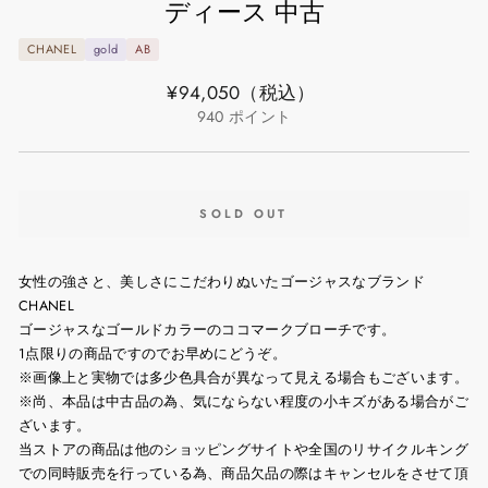
ディース 中古
CHANEL
gold
AB
通
¥94,050
（税込）
常
940
ポイント
価
格
SOLD OUT
女性の強さと、美しさにこだわりぬいたゴージャスなブランド
CHANEL
ゴージャスなゴールドカラーのココマークブローチです。
1点限りの商品ですのでお早めにどうぞ。
※画像上と実物では多少色具合が異なって見える場合もございます。
※尚、本品は中古品の為、気にならない程度の小キズがある場合がご
ざいます。
当ストアの商品は他のショッピングサイトや全国のリサイクルキング
での同時販売を行っている為、商品欠品の際はキャンセルをさせて頂