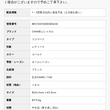
く場合がございますので予めご了承下さい。
配送情報
1～3営業日以内に発送予定（土日祝を除く）
管理番号
BRC10010000002602
ブランド
CHANEL/シャネル
タイプ
ココマーク
対象
レディース
カラー
ゴールド
季節・シーズン
オールシーズン
生産国
フランス
刻印
(C)CHANEL 1142
材質（地金）
メタル
サイズ
約36.5mm x 45.5mm
重量
約19.4g
状態
中古品（磨き直し済み）