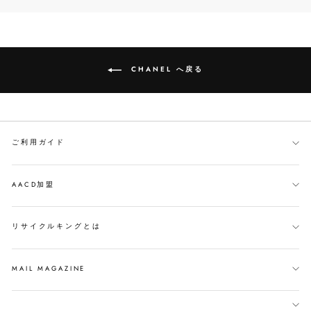
シ
ー
す
ェ
ト
る
ア
す
す
る
る
CHANEL へ戻る
ご利用ガイド
AACD加盟
リサイクルキングとは
MAIL MAGAZINE