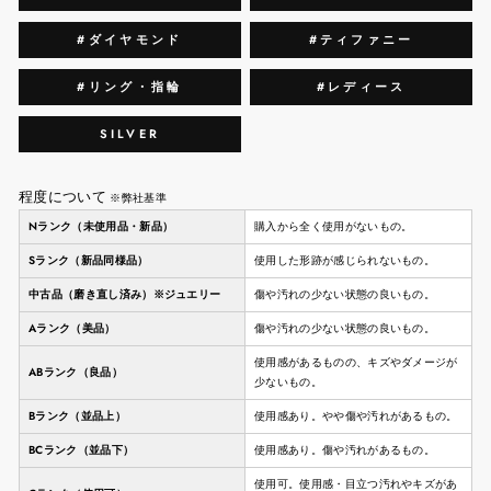
#ダイヤモンド
#ティファニー
#リング・指輪
#レディース
SILVER
程度について
※弊社基準
Nランク（未使用品・新品）
購入から全く使用がないもの。
Sランク（新品同様品）
使用した形跡が感じられないもの。
中古品（磨き直し済み）※ジュエリー
傷や汚れの少ない状態の良いもの。
Aランク（美品）
傷や汚れの少ない状態の良いもの。
使用感があるものの、キズやダメージが
ABランク（良品）
少ないもの。
Bランク（並品上）
使用感あり。やや傷や汚れがあるもの。
BCランク（並品下）
使用感あり。傷や汚れがあるもの。
使用可。使用感・目立つ汚れやキズがあ