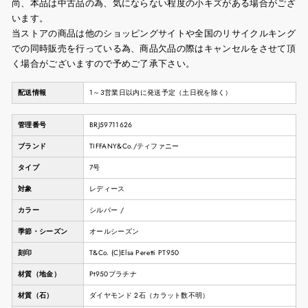
尚、本品は中古品の為、気にならない程度の小キズがある場合がござ
います。
当ストアの商品は他のショッピングサイトや全国のリサイクルキング
での同時販売を行っている為、商品欠品の際はキャンセルをさせて頂
く場合がございますので予めご了承下さい。
配送情報
1～3営業日以内に発送予定（土日祝を除く）
管理番号
BRJ59711626
ブランド
TIFFANY&Co./ティファニー
タイプ
7号
対象
レディース
カラー
シルバー /
季節・シーズン
オールシーズン
刻印
T&Co. (C)Elsa Peretti PT950
材質（地金）
Pt950プラチナ
材質（石）
ダイヤモンド 2石（カラット数不明）