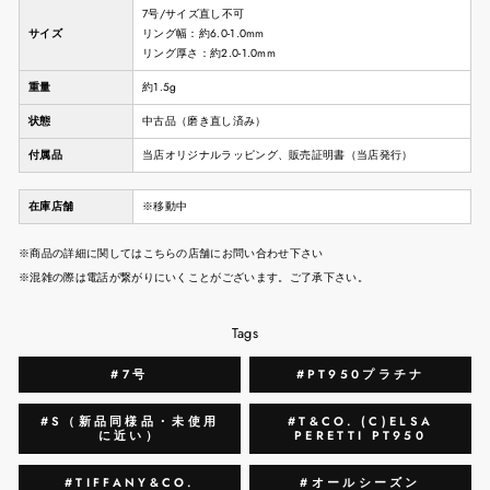
7号/サイズ直し不可
サイズ
リング幅：約6.0-1.0mm
リング厚さ：約2.0-1.0mm
重量
約1.5g
状態
中古品（磨き直し済み）
付属品
当店オリジナルラッピング、販売証明書（当店発行）
在庫店舗
※移動中
※商品の詳細に関してはこちらの店舗にお問い合わせ下さい
※混雑の際は電話が繋がりにいくことがございます。ご了承下さい。
Tags
#7号
#PT950プラチナ
#S（新品同様品・未使用
#T&CO. (C)ELSA
に近い）
PERETTI PT950
#TIFFANY&CO.
#オールシーズン