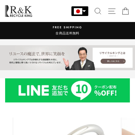
コ
ン
検索
サイト
カ
テ
ン
FREE SHIPPING
ツ
全商品送料無料
に
ス
キ
ッ
プ
す
る