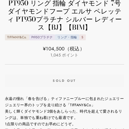
PT950 リング 指輪 ダイヤモンド 7号
ダイヤモンドフープ エルサ ペレッテ
ィ PT950プラチナ シルバー レディー
ス【BJ】【BIM】
TIFFANY&Co.
Pt950プラチナ
リング・指輪
S
通
¥104,500
（税込）
常
1,045
ポイント
価
格
SOLD OUT
永遠の憧れ「春を告げる」ティファニーブルーに包まれたジュエリー
ジュエリー界のトップを走り続ける「TIFFANY&Co」
美しく輝くダイヤモンド2個をあしらった、時代を超えて愛されるリ
ングは、単独でも重ね着けでも最適です。
1点限りの商品ですのでお早めにどうぞ。