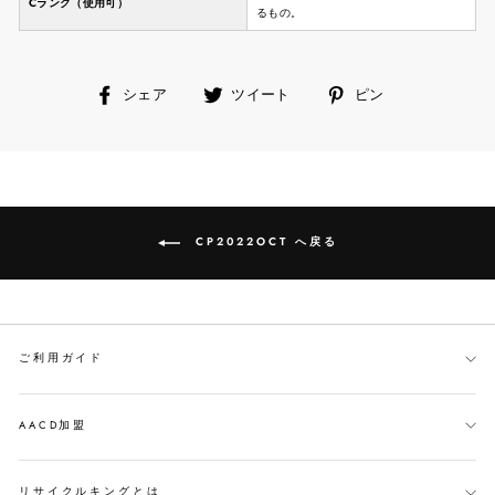
Cランク（使用可）
るもの。
facebook
ツ
ピ
シェア
ツイート
ピン
で
イ
ン
シ
ー
す
ェ
ト
る
ア
す
す
る
る
CP2022OCT へ戻る
ご利用ガイド
AACD加盟
リサイクルキングとは