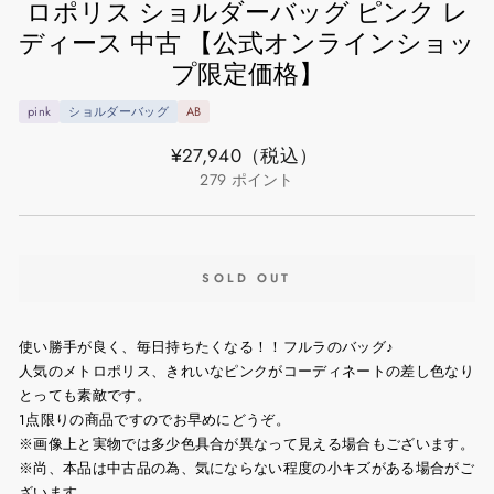
ロポリス ショルダーバッグ ピンク レ
ディース 中古 【公式オンラインショッ
プ限定価格】
pink
ショルダーバッグ
AB
通
¥27,940
（税込）
常
279
ポイント
価
格
SOLD OUT
使い勝手が良く、毎日持ちたくなる！！フルラのバッグ♪
人気のメトロポリス、きれいなピンクがコーディネートの差し色なり
とっても素敵です。
1点限りの商品ですのでお早めにどうぞ。
※画像上と実物では多少色具合が異なって見える場合もございます。
※尚、本品は中古品の為、気にならない程度の小キズがある場合がご
ざいます。