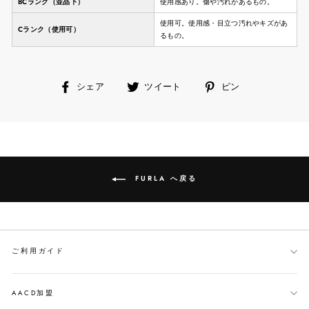
BCランク（並品下）
使用感あり。傷や汚れがあるもの。
使用可。使用感・目立つ汚れやキズがあ
Cランク（使用可）
るもの。
facebook
ツ
ピ
シェア
ツイート
ピン
で
イ
ン
シ
ー
す
ェ
ト
る
ア
す
す
る
る
FURLA へ戻る
ご利用ガイド
AACD加盟