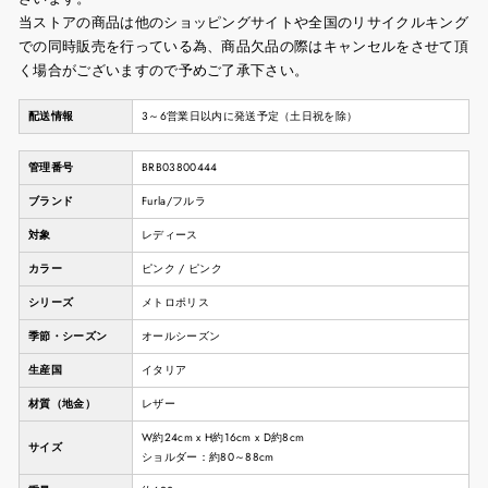
当ストアの商品は他のショッピングサイトや全国のリサイクルキング
での同時販売を行っている為、商品欠品の際はキャンセルをさせて頂
く場合がございますので予めご了承下さい。
配送情報
3～6営業日以内に発送予定（土日祝を除）
管理番号
BRB03800444
ブランド
Furla/フルラ
対象
レディース
カラー
ピンク / ピンク
シリーズ
メトロポリス
季節・シーズン
オールシーズン
生産国
イタリア
材質（地金）
レザー
W約24cm x H約16cm x D約8cm
サイズ
ショルダー：約80～88cm