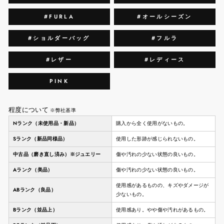
#FURLA
#オールシーズン
#ショルダーバッグ
#フルラ
#レザー
#レディース
PINK
程度について
※弊社基準
Nランク（未使用品・新品）
購入から全く使用がないもの。
Sランク（新品同様品）
使用した形跡が感じられないもの。
中古品（磨き直し済み）※ジュエリー
傷や汚れの少ない状態の良いもの。
Aランク（美品）
傷や汚れの少ない状態の良いもの。
使用感があるものの、キズやダメージが
ABランク（良品）
少ないもの。
Bランク（並品上）
使用感あり。やや傷や汚れがあるもの。