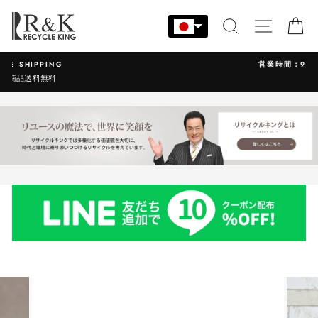
コ
ン
検索
サイト
カ
テ
ン
営業時間：9:00-17:30 年中無休
ツ
に
ス
キ
ッ
プ
す
る