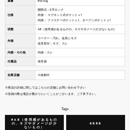
重量
約620g
開閉式：S字ロック
仕様
外側： マグネット式ポケット x 1
内側： ファスナーポケット x 1、オープンポケット x 1
状態
AB（使用感があるものの、キズやダメージが少ないもの）
コーナー：汚れ、金具にキズ
外側
金具部分：キズ、スレ
内側・その他
内側：スレ
付属品
保存袋
在庫店舗
※移動中
※商品の詳細に関してはこちらの店舗にお問い合わせ下さい
※混雑の際は電話が繋がりにいくことがございます。ご了承下さい。
Tags
#AB（使用感があるもの
の、キズやダメージが少
#BRB
ないもの）