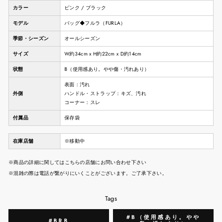
カラー
ピンク / ブラック
モデル
バッグ◆フルラ（FURLA）
季節・シーズン
オールシーズン
サイズ
W約34cm x H約22cm x D約14cm
状態
B（使用感あり。やや傷・汚れあり）
表面：汚れ
外側
ハンドル・ストラップ：キズ、汚れ
コーナー：スレ
付属品
保存袋
在庫店舗
※移動中
※商品の詳細に関してはこちらの店舗にお問い合わせ下さい
※混雑の際は電話が繋がりにいくことがございます。ご了承下さい。
Tags
#B（使用感あり。やや
#BRB