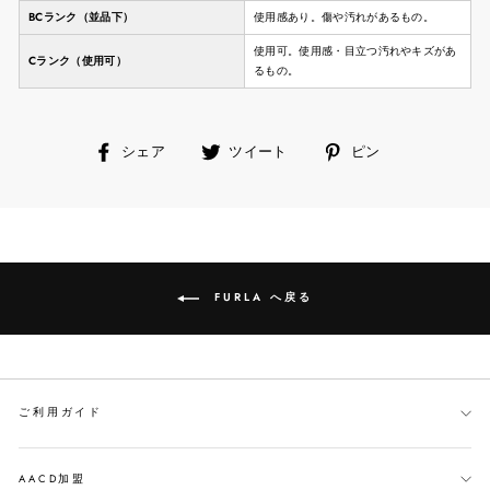
BCランク（並品下）
使用感あり。傷や汚れがあるもの。
使用可。使用感・目立つ汚れやキズがあ
Cランク（使用可）
るもの。
facebook
ツ
ピ
シェア
ツイート
ピン
で
イ
ン
シ
ー
す
ェ
ト
る
ア
す
す
る
る
FURLA へ戻る
ご利用ガイド
AACD加盟