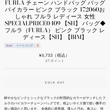
FURLA チェーン ハンドバッグ バッグ
バイカラー ピンク ブラック 172060お
しゃれ フルラ レディース 女性
SPECIALPRICE0409 【SH】 バッグ◆
フルラ（FURLA） ピンク ブラック レ
ディース【SH】【BIM】
black
トートバッグ
B
通
¥6,753
（税込）
常
67
ポイント
価
格
SOLD OUT
鮮やかなピンクとシックなブラックの対照的なカラーがマッチしたフ
ルラのバイカラーチェーンバッグです。程よいサイズ感で使い勝手の
良い商品だと思います。 全体的に使用感、薄らと汚れ、角スレ、持