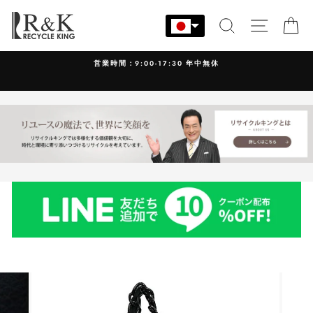
コ
ン
検索
サイト
カ
テ
ン
営業時間：9:00-17:30 年中無休
ツ
に
ス
キ
ッ
プ
す
る