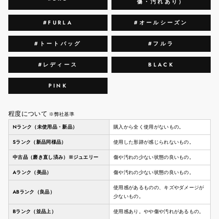
傷・汚れあり）
#FURLA
#オールシーズン
#トートバッグ
#フルラ
#レディース
BLACK
PINK
程度について
※弊社基準
Nランク（未使用品・新品）
購入から全く使用がないもの。
Sランク（新品同様品）
使用した形跡が感じられないもの。
中古品（磨き直し済み）※ジュエリー
傷や汚れの少ない状態の良いもの。
Aランク（美品）
傷や汚れの少ない状態の良いもの。
使用感があるものの、キズやダメージが
ABランク（良品）
少ないもの。
Bランク（並品上）
使用感あり。やや傷や汚れがあるもの。