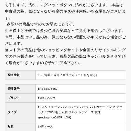
ち手にキズ、汚れ、マグネットボタンに汚れがございます。 本品は
中古品の為、気にならない程度のキズや使用感がある場合がございま
す。
1点限りの商品ですのでお早めにどうぞ。
※画像上と実物では多少色具合が異なって見える場合もございます。
※尚、本品は中古品の為、気にならない程度の小キズがある場合がご
ざいます。
当ストアの商品は他のショッピングサイトや全国のリサイクルキング
での同時販売を行っている為、商品欠品の際はキャンセルをさせて頂
く場合がございますので予めご了承下さい。
配送情報
1～3営業日以内に発送予定（土日祝を除く）
管理番号
BRB38276153
ブランド
Furla/フルラ
FURLA チェーン ハンドバッグ バッグ バイカラー ピンク ブラ
タイプ
ック 172060おしゃれ フルラ レディース 女性
specialprice0409 【SH】
対象
レディース