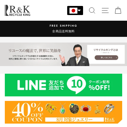
コ
ン
検索
サイト
カ
テ
ン
営業時間：9:00-17:30 年中無休
ツ
に
ス
キ
ッ
プ
す
る