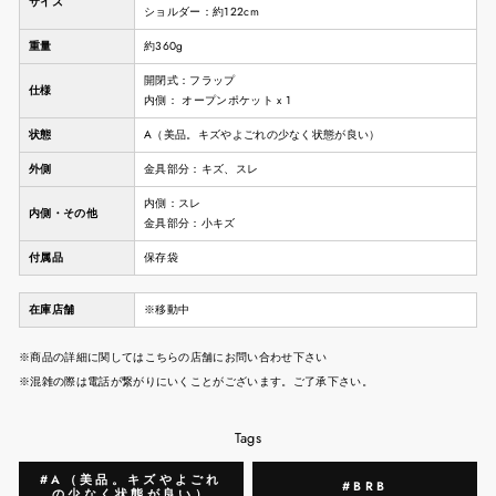
サイズ
ショルダー：約122cm
重量
約360g
開閉式：フラップ
仕様
内側： オープンポケット x 1
状態
A（美品。キズやよごれの少なく状態が良い）
外側
金具部分：キズ、スレ
内側：スレ
内側・その他
金具部分：小キズ
付属品
保存袋
在庫店舗
※移動中
※商品の詳細に関してはこちらの店舗にお問い合わせ下さい
※混雑の際は電話が繋がりにいくことがございます。ご了承下さい。
Tags
#A（美品。キズやよごれ
#BRB
の少なく状態が良い）