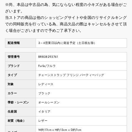
※尚、本品は中古品の為、気にならない程度の小キズがある場合がご
ざいます。
当ストアの商品は他のショッピングサイトや全国のリサイクルキング
での同時販売を行っている為、商品欠品の際はキャンセルをさせて頂
く場合がございますので予めご了承下さい。
配送情報
3～6営業日以内に発送予定（土日祝を除）
管理番号
BRB38293761
ブランド
Furla/フルラ
タイプ
チェーンストラップ フリンジ パーティーバッグ
対象
レディース
カラー
ブラック
季節・シーズン
オールシーズン
生産国
イタリア
材質（地金）
レザー
W約17cm x H約13cm x D約7cm