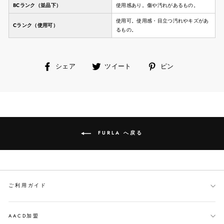
BCランク（並品下）
使用感あり。傷や汚れがあるもの。
使用可。使用感・目立つ汚れやキズがあ
Cランク（使用可）
るもの。
facebook
ツ
ピ
シェア
ツイート
ピン
で
イ
ン
シ
ー
す
ェ
ト
る
ア
す
す
る
る
FURLA へ戻る
ご利用ガイド
AACD加盟