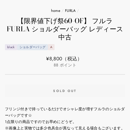
home
/
FURLA
/
【限界値下げ祭60-OF】 フルラ
FURLA ショルダーバッグ レディース
中古
black
ショルダーバッグ
A
通
¥8,800
（税込）
常
88
ポイント
価
格
SOLD OUT
フリンジ付きで持っているだけでオシャレ度が増すフルラのショルダ
ーバッグです☆
1点限りの商品ですのでお早めにどうぞ。
※画像上と実物では多少色具合が異なって見える場合もございます。