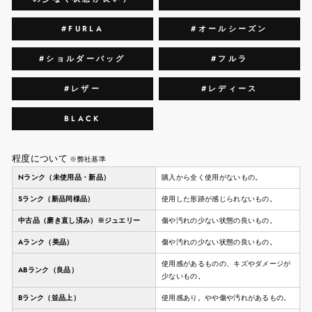
#FURLA
#オールシーズン
#ショルダーバッグ
#フルラ
#レザー
#レディース
BLACK
程度について
※弊社基準
Nランク（未使用品・新品）
購入から全く使用がないもの。
Sランク（新品同様品）
使用した形跡が感じられないもの。
中古品（磨き直し済み）※ジュエリー
傷や汚れの少ない状態の良いもの。
Aランク（美品）
傷や汚れの少ない状態の良いもの。
使用感があるものの、キズやダメージが
ABランク（良品）
少ないもの。
Bランク（並品上）
使用感あり。やや傷や汚れがあるもの。