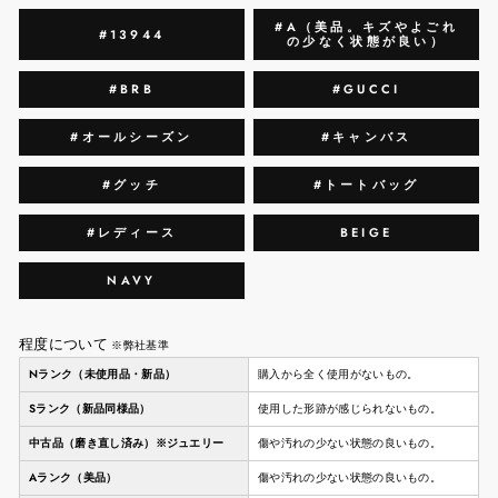
#A（美品。キズやよごれ
#13944
の少なく状態が良い）
#BRB
#GUCCI
#オールシーズン
#キャンバス
#グッチ
#トートバッグ
#レディース
BEIGE
NAVY
程度について
※弊社基準
Nランク（未使用品・新品）
購入から全く使用がないもの。
Sランク（新品同様品）
使用した形跡が感じられないもの。
中古品（磨き直し済み）※ジュエリー
傷や汚れの少ない状態の良いもの。
Aランク（美品）
傷や汚れの少ない状態の良いもの。