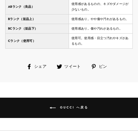
使用感があるものの、キズやダメージが
ABランク（良品）
少ないもの。
Bランク（並品上）
使用感あり。やや傷や汚れがあるもの。
BCランク（並品下）
使用感あり。傷や汚れがあるもの。
使用可。使用感・目立つ汚れやキズがあ
Cランク（使用可）
るもの。
facebook
ツ
ピ
シェア
ツイート
ピン
で
イ
ン
シ
ー
す
ェ
ト
る
ア
す
す
る
る
GUCCI へ戻る