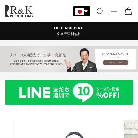
コ
ン
検索
サイト
カ
テ
ン
営業時間：9:00-17:30 年中無休
ツ
に
ス
キ
ッ
プ
す
る