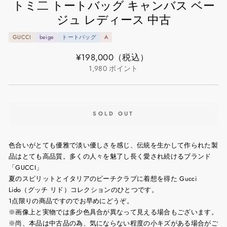
トミ二 トートバッグ キャンバス ベー
ジュ レディース 中古
GUCCI
beige
トートバッグ
A
通
¥198,000
（税込）
常
1,980
ポイント
価
格
SOLD OUT
色合いがとても優雅で淡い優しさを感じ、伝統を生かして作られた製
品はとても高品質。多くの人々を魅了し長く愛され続けるブランド
「GUCCI」
夏のスピリットとイタリアのビーチクラブに着想を得た Gucci
Lido（グッチ リド）コレクションのひとつです。
1点限りの商品ですのでお早めにどうぞ。
※画像上と実物では多少色具合が異なって見える場合もございます。
※尚、本品は中古品の為、気にならない程度の小キズがある場合がご