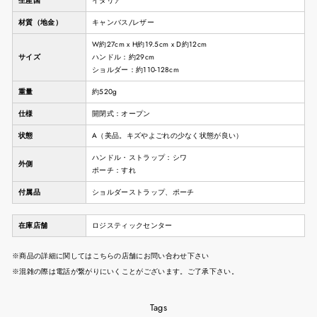
生産国
イタリア
材質（地金）
キャンバス/レザー
W約27cm x H約19.5cm x D約12cm
サイズ
ハンドル：約29cm
ショルダー：約110-128cm
重量
約520g
仕様
開閉式：オープン
状態
A（美品。キズやよごれの少なく状態が良い）
ハンドル・ストラップ：シワ
外側
ポーチ：すれ
付属品
ショルダーストラップ、ポーチ
在庫店舗
ロジスティックセンター
※商品の詳細に関してはこちらの店舗にお問い合わせ下さい
※混雑の際は電話が繋がりにいくことがございます。ご了承下さい。
Tags