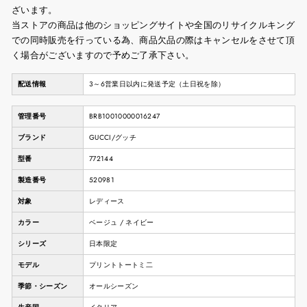
ざいます。
当ストアの商品は他のショッピングサイトや全国のリサイクルキング
での同時販売を行っている為、商品欠品の際はキャンセルをさせて頂
く場合がございますので予めご了承下さい。
配送情報
3～6営業日以内に発送予定（土日祝を除）
管理番号
BRB10010000016247
ブランド
GUCCI/グッチ
型番
772144
製造番号
520981
対象
レディース
カラー
ベージュ / ネイビー
シリーズ
日本限定
モデル
プリントトートミ二
季節・シーズン
オールシーズン