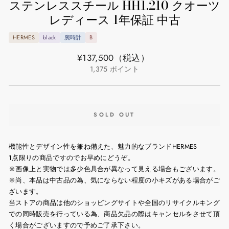
ステンレススチール HH1.210 クオーツ
レディース 1年保証 中古
HERMES
black
腕時計
B
通
¥137,500
（税込）
常
1,375
ポイント
価
格
SOLD OUT
機能性とデザイン性を兼ね備えた、魅力的なブランドHERMES
1点限りの商品ですのでお早めにどうぞ。
※画像上と実物では多少色具合が異なって見える場合もございます。
※尚、本品は中古品の為、気にならない程度の小キズがある場合がご
ざいます。
当ストアの商品は他のショッピングサイトや全国のリサイクルキング
での同時販売を行っている為、商品欠品の際はキャンセルをさせて頂
く場合がございますので予めご了承下さい。