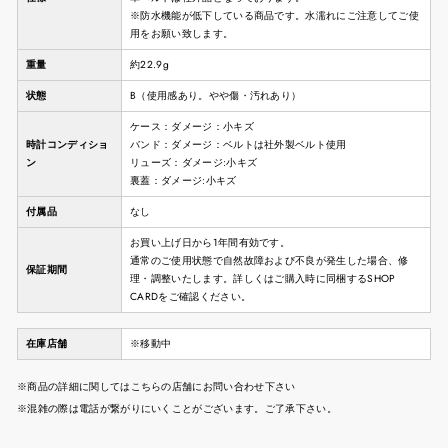
※防水機能が低下している商品です。水濡れにご注意してご使
用をお願い致します。
重量
約22.9g
状態
B（使用感あり。やや傷・汚れあり）
ケース：ダメージ：小キズ
時計コンディショ
バンド：ダメージ：ベルトは社外製ベルト使用
ン
リューズ：ダメージ:小キズ
裏蓋：ダメージ:小キズ
付属品
なし
お買い上げ日から1年間有効です。
通常のご使用状態で自然故障および不良が発生した場合、修
保証期間
理・調整いたします。詳しくはご購入時に同梱するSHOP
CARDをご確認ください。
在庫店舗
※移動中
※商品の詳細に関してはこちらの店舗にお問い合わせ下さい
※混雑の際は電話が繋がりにいくことがございます。ご了承下さい。