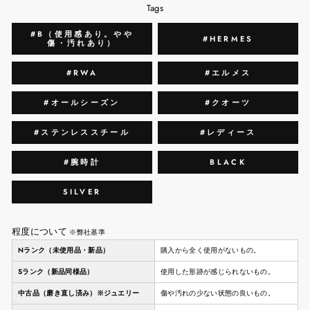
Tags
#B（使用感あり。やや
#HERMES
傷・汚れあり）
#RWA
#エルメス
#オールシーズン
#クオーツ
#ステンレススチール
#レディース
#腕時計
BLACK
SILVER
程度について
※弊社基準
Nランク（未使用品・新品）
購入から全く使用がないもの。
Sランク（新品同様品）
使用した形跡が感じられないもの。
中古品（磨き直し済み）※ジュエリー
傷や汚れの少ない状態の良いもの。