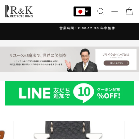
コ
ン
検索
サイト
カ
テ
ン
営業時間：9:00-17:30 年中無休
ツ
に
ス
キ
ッ
プ
す
る