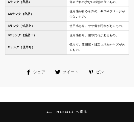
Aランク（美品）
傷や汚れの少ない状態の良いもの。
使用感があるものの、キズやダメージが
ABランク（良品）
少ないもの。
Bランク（並品上）
使用感あり。やや傷や汚れがあるもの。
BCランク（並品下）
使用感あり。傷や汚れがあるもの。
使用可。使用感・目立つ汚れやキズがあ
Cランク（使用可）
るもの。
facebook
ツ
ピ
シェア
ツイート
ピン
で
イ
ン
シ
ー
す
ェ
ト
る
ア
す
す
る
る
HERMES へ戻る