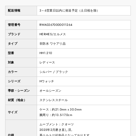
配送情報
3～6営業日以内に発送予定（土日祝を除）
管理番号
RWA02670000011264
ブランド
HERMES/エルメス
タイプ
非防水 ワケアリ品
型番
HH1.210
対象
レディース
カラー
シルバー / ブラック
シリーズ
Hウォッチ
季節・シーズン
オールシーズン
材質（地金）
ステンレススチール
ケース：約21.0mm x 30.0mm
サイズ
腕周り：約13.5-17.0cm
ムーブメント：クオーツ
2025年2月磨き直し済。
仕様
革ベルトは社外品となっております。