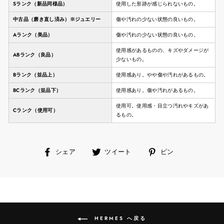
Sランク（新品同様品）
使用した形跡が感じられないもの。
中古品（磨き直し済み）※ジュエリー
傷や汚れの少ない状態の良いもの。
Aランク（美品）
傷や汚れの少ない状態の良いもの。
使用感があるものの、キズやダメージが
ABランク（良品）
少ないもの。
Bランク（並品上）
使用感あり。やや傷や汚れがあるもの。
BCランク（並品下）
使用感あり。傷や汚れがあるもの。
使用可。使用感・目立つ汚れやキズがあ
Cランク（使用可）
るもの。
facebook
ツ
ピ
シェア
ツイート
ピン
で
イ
ン
シ
ー
す
ェ
ト
る
ア
す
す
る
る
HERMES へ戻る