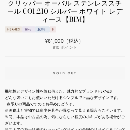
クリッパー オーバル ステンレススチ
ール CO1.210 シルバー ホワイト レデ
ィース【BIM】
HERMES
Silver
腕時計
B
通
¥81,000
（税込）
常
810
ポイント
価
格
SOLD OUT
機能性とデザイン性を兼ね備えた、魅力的なブランドHERMES
どんな装いにもお使いいただけるシンプルで上品なデザインです。
1点限りの商品ですのでお早めにどうぞ。
※画像上と実物では多少色具合が異なって見える場合もございます。
※尚、本品は中古品の為、気にならない程度の小キズがある場合がご
ざいます。
当ストアの商品は他のショッピングサイトや全国のリサイクルキング