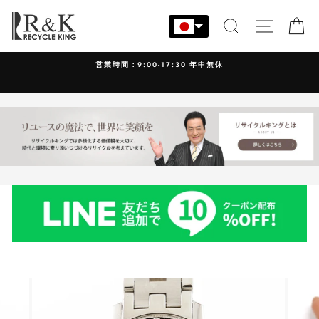
コ
ン
検索
サイト
カ
テ
ン
営業時間：9:00-17:30 年中無休
ツ
に
ス
キ
ッ
プ
す
る