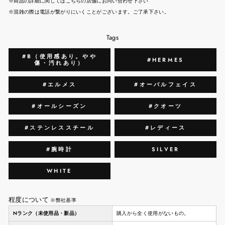
※商品の詳細に関してはこちらの店舗にお問い合わせ下さい
※混雑の際は電話が繋がりにいくことがございます。ご了承下さい。
Tags
#B（使用感あり。やや
#HERMES
傷・汚れあり）
#エルメス
#オーバルフェイス
#オールシーズン
#クオーツ
#ステンレススチール
#レディース
#腕時計
SILVER
WHITE
程度について
※弊社基準
Nランク（未使用品・新品）
購入から全く使用がないもの。