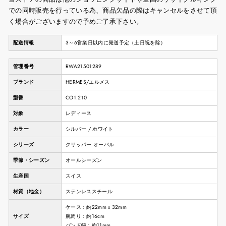
での同時販売を行っている為、商品欠品の際はキャンセルをさせて頂
く場合がございますので予めご了承下さい。
配送情報
3～6営業日以内に発送予定（土日祝を除）
管理番号
RWA21501289
ブランド
HERMES/エルメス
型番
CO1.210
対象
レディース
カラー
シルバー / ホワイト
シリーズ
クリッパー オーバル
季節・シーズン
オールシーズン
生産国
スイス
材質（地金）
ステンレススチール
ケース：約22mm x 32mm
サイズ
腕周り：約16cm
バンド幅：約11mm