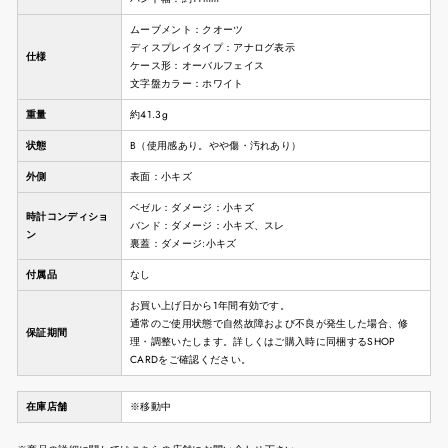
ムーブメント：クオーツ
ディスプレイタイプ：アナログ表示
仕様
ケース形：オーバルフェイス
文字盤カラー：ホワイト
重量
約41.3g
状態
B（使用感あり。やや傷・汚れあり）
外側
表面：小キズ
ベゼル：ダメージ：小キズ
時計コンディショ
バンド：ダメージ：小キズ、スレ
ン
裏蓋：ダメージ:小キズ
付属品
なし
お買い上げ日から1年間有効です。
通常のご使用状態で自然故障および不良が発生した場合、修
保証期間
理・調整いたします。詳しくはご購入時に同梱するSHOP
CARDをご確認ください。
在庫店舗
※移動中