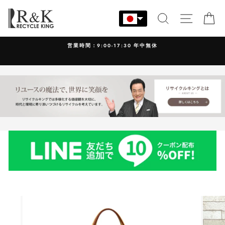
コ
ン
検索
サイト
カ
テ
ン
営業時間：9:00-17:30 年中無休
ツ
に
ス
キ
ッ
プ
す
る