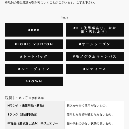
※混雑の際は電話が繋がりにいくことがございます。ご了承下さい。
Tags
#B（使用感あり。やや
#BRB
傷・汚れあり）
#LOUIS VUITTON
#オールシーズン
#トートバッグ
#モノグラムキャンバス
#ルイ・ヴィトン
#レディース
BROWN
程度について
※弊社基準
Nランク（未使用品・新品）
購入から全く使用がないもの。
Sランク（新品同様品）
使用した形跡が感じられないもの。
中古品（磨き直し済み）※ジュエリー
傷や汚れの少ない状態の良いもの。