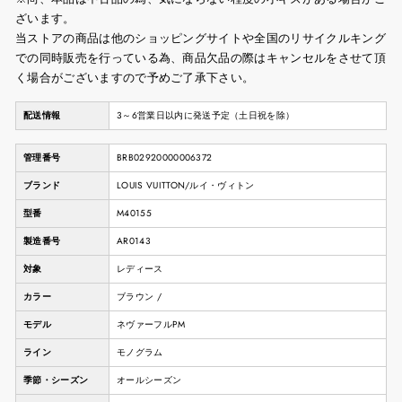
ざいます。
当ストアの商品は他のショッピングサイトや全国のリサイクルキング
での同時販売を行っている為、商品欠品の際はキャンセルをさせて頂
く場合がございますので予めご了承下さい。
配送情報
3～6営業日以内に発送予定（土日祝を除）
管理番号
BRB02920000006372
ブランド
LOUIS VUITTON/ルイ・ヴィトン
型番
M40155
製造番号
AR0143
対象
レディース
カラー
ブラウン /
モデル
ネヴァーフルPM
ライン
モノグラム
季節・シーズン
オールシーズン