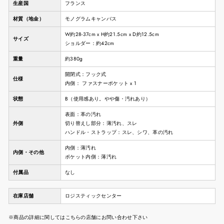
生産国
フランス
材質（地金）
モノグラムキャンバス
W約28-37cm x H約21.5cm x D約12.5cm
サイズ
ショルダー：約42cm
重量
約380g
開閉式：フック式
仕様
内側： ファスナーポケット x 1
状態
B（使用感あり。やや傷・汚れあり）
表面：革の汚れ
外側
切り替えし部分：薄汚れ、スレ
ハンドル・ストラップ：スレ、シワ、革の汚れ
内側：薄汚れ
内側・その他
ポケット内側：薄汚れ
付属品
なし
在庫店舗
ロジスティックセンター
※商品の詳細に関してはこちらの店舗にお問い合わせ下さい