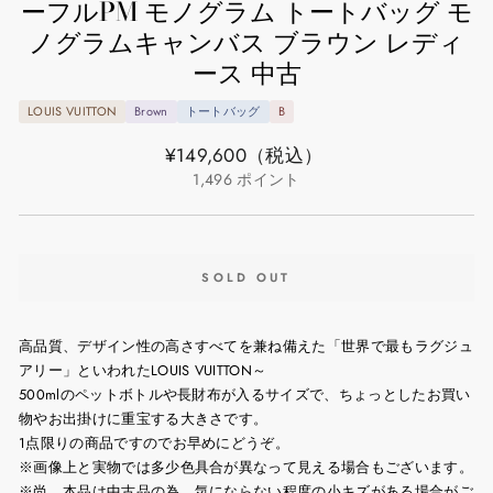
ーフルPM モノグラム トートバッグ モ
ノグラムキャンバス ブラウン レディ
ース 中古
LOUIS VUITTON
Brown
トートバッグ
B
通
¥149,600
（税込）
常
1,496
ポイント
価
格
SOLD OUT
高品質、デザイン性の高さすべてを兼ね備えた「世界で最もラグジュ
アリー」といわれたLOUIS VUITTON～
500mlのペットボトルや長財布が入るサイズで、ちょっとしたお買い
物やお出掛けに重宝する大きさです。
1点限りの商品ですのでお早めにどうぞ。
※画像上と実物では多少色具合が異なって見える場合もございます。
※尚、本品は中古品の為、気にならない程度の小キズがある場合がご