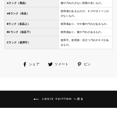
Aランク（美品）
傷や汚れの少ない状態の良いもの。
使用感があるものの、キズやダメージが
ABランク（良品）
少ないもの。
Bランク（並品上）
使用感あり。やや傷や汚れがあるもの。
BCランク（並品下）
使用感あり。傷や汚れがあるもの。
使用可。使用感・目立つ汚れやキズがあ
Cランク（使用可）
るもの。
facebook
ツ
ピ
シェア
ツイート
ピン
で
イ
ン
シ
ー
す
ェ
ト
る
ア
す
す
る
る
LOUIS VUITTON へ戻る