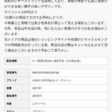
長めのレザーストラップを採用しており、厚着の季節でも楽に肩掛け
ができる使い勝手の良いデザインです。
※イニシャル(MS)入り
1点限りの商品ですのでお早めにどうぞ。
※画像上と実物では多少色具合が異なって見える場合もございます。
※尚、本品は中古品の為、気にならない程度の小キズがある場合がご
ざいます。
当ストアの商品は他のショッピングサイトや全国のリサイクルキング
での同時販売を行っている為、商品欠品の際はキャンセルをさせて頂
く場合がございますので予めご了承下さい。
配送情報
3～6営業日以内に発送予定（土日祝を除）
管理番号
BRB10010000020948
ブランド
LOUIS VUITTON/ルイ・ヴィトン
型番
M51151
製造番号
AR1919
対象
レディース
カラー
ブラウン /