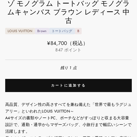
ゾ モノグラム トートバッグ モノグラ
ムキャンバス ブラウン レディース 中
古
LOUIS VUITTON
Brown
トートバッグ
B
通
¥84,700
（税込）
常
847
ポイント
価
格
残り 1 点
カートに追加する
高品質、デザイン性の高さすべてを兼ね備えた「世界で最もラグジュ
アリー」といわれたLOUIS VUITTON～
A4サイズの書類やノートPC、ポーチなどがすっぽりと収まる大容量
設計で、通勤・通学からマザーズバッグ、小旅行まで幅広いシーンで
活躍します。