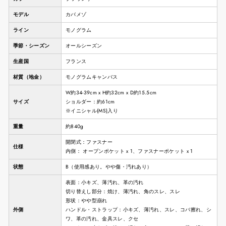
モデル
カバメゾ
ライン
モノグラム
季節・シーズン
オールシーズン
生産国
フランス
材質（地金）
モノグラムキャンバス
W約34-39cm x H約32cm x D約15.5cm
サイズ
ショルダー：約61cm
※イニシャル(MS)入り
重量
約840g
開閉式：ファスナー
仕様
内側： オープンポケット x 1、ファスナーポケット x 1
状態
B（使用感あり。やや傷・汚れあり）
表面：小キズ、薄汚れ、革の汚れ
切り替えし部分：焼け、薄汚れ、角のスレ、スレ
形状：やや型崩れ
外側
ハンドル・ストラップ：小キズ、薄汚れ、スレ、コバ擦れ、シ
ワ、革の汚れ、金具スレ、クセ