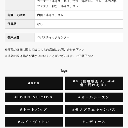
コーナー：小キズ、焼け、汚れ、角のスレ、スレ、革の汚れ
ファスナー部分：小キズ、スレ
内側・その他
内側：小キズ、スレ
付属品
なし
在庫店舗
ロジスティックセンター
※商品の詳細に関してはこちらの店舗にお問い合わせ下さい
※混雑の際は電話が繋がりにいくことがございます。ご了承下さい。
Tags
#B（使用感あり。やや
#BRB
傷・汚れあり）
#LOUIS VUITTON
#オールシーズン
#トートバッグ
#モノグラムキャンバス
#ルイ・ヴィトン
#レディース