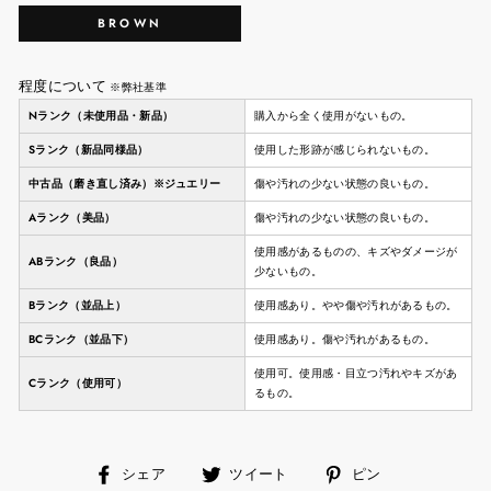
BROWN
程度について
※弊社基準
Nランク（未使用品・新品）
購入から全く使用がないもの。
Sランク（新品同様品）
使用した形跡が感じられないもの。
中古品（磨き直し済み）※ジュエリー
傷や汚れの少ない状態の良いもの。
Aランク（美品）
傷や汚れの少ない状態の良いもの。
使用感があるものの、キズやダメージが
ABランク（良品）
少ないもの。
Bランク（並品上）
使用感あり。やや傷や汚れがあるもの。
BCランク（並品下）
使用感あり。傷や汚れがあるもの。
使用可。使用感・目立つ汚れやキズがあ
Cランク（使用可）
るもの。
facebook
ツ
ピ
シェア
ツイート
ピン