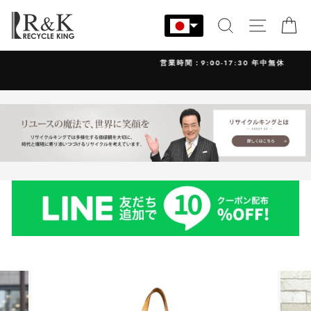
コ
ン
検索
サイト
カ
テ
ン
営業時間：9:00-17:30 年中無休
ツ
に
ス
キ
ッ
プ
す
る