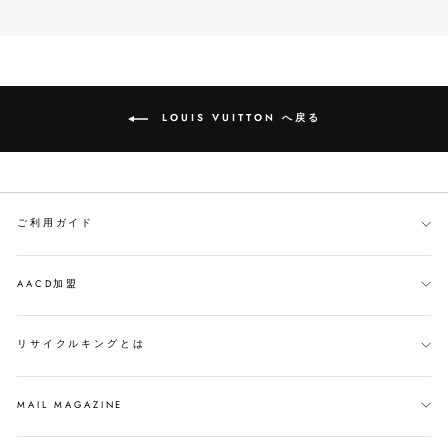
で
イ
ン
シ
ー
す
ェ
ト
る
ア
す
す
る
る
LOUIS VUITTON へ戻る
ご利用ガイド
AACD加盟
リサイクルキングとは
MAIL MAGAZINE