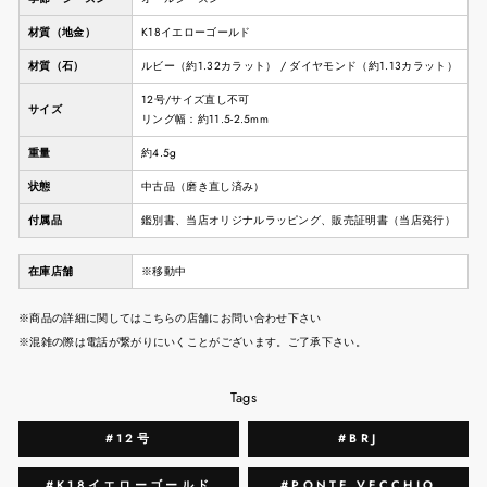
材質（地金）
K18イエローゴールド
材質（石）
ルビー（約1.32カラット） / ダイヤモンド（約1.13カラット）
12号/サイズ直し不可
サイズ
リング幅：約11.5-2.5mm
重量
約4.5g
状態
中古品（磨き直し済み）
付属品
鑑別書、当店オリジナルラッピング、販売証明書（当店発行）
在庫店舗
※移動中
※商品の詳細に関してはこちらの店舗にお問い合わせ下さい
※混雑の際は電話が繋がりにいくことがございます。ご了承下さい。
Tags
#12号
#BRJ
#K18イエローゴールド
#PONTE VECCHIO