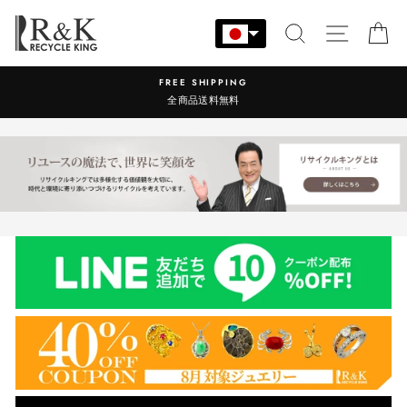
コ
ン
検索
サイト
カ
テ
ン
営業時間：9:00-17:30 年中無休
ツ
に
ス
キ
ッ
プ
す
る