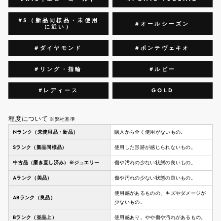
#S（新品同様品・未使用
#オールシーズン
に近い）
#ダイヤモンド
#ポンテヴェキオ
#リング・指輪
#ルビー
#レディース
GOLD
程度について
※弊社基準
Nランク（未使用品・新品）
購入から全く使用がないもの。
Sランク（新品同様品）
使用した形跡が感じられないもの。
中古品（磨き直し済み）※ジュエリー
傷や汚れの少ない状態の良いもの。
Aランク（美品）
傷や汚れの少ない状態の良いもの。
使用感があるものの、キズやダメージが
ABランク（良品）
少ないもの。
Bランク（並品上）
使用感あり。やや傷や汚れがあるもの。