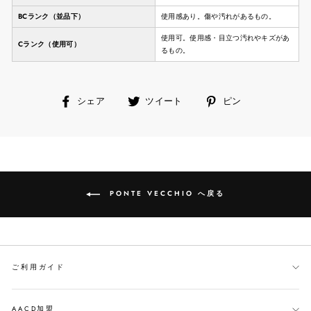
BCランク（並品下）
使用感あり。傷や汚れがあるもの。
使用可。使用感・目立つ汚れやキズがあ
Cランク（使用可）
るもの。
facebook
ツ
ピ
シェア
ツイート
ピン
で
イ
ン
シ
ー
す
ェ
ト
る
ア
す
す
る
る
PONTE VECCHIO へ戻る
ご利用ガイド
AACD加盟