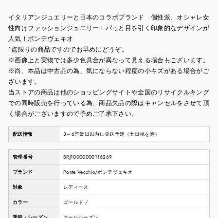
イタリアンジュエリーと日本のコラボブランド 個性派、オシャレ女
性向けファッションジュエリー！パっと目を引く印象的なデザインが
人気！ポンテヴェキオ
1点限りの商品ですのでお早めにどうぞ。
※画像上と実物では多少色具合が異なって見える場合もございます。
※尚、本品は中古品の為、気にならない程度の小キズがある場合がご
ざいます。
当ストアの商品は他のショッピングサイトや全国のリサイクルキング
での同時販売を行っている為、商品欠品の際はキャンセルをさせて頂
く場合がございますので予めご了承下さい。
配送情報
3～6営業日以内に発送予定（土日祝を除）
管理番号
BRJ10000000116269
ブランド
Ponte Vecchio/ポンテヴェキオ
対象
レディース
カラー
ゴールド /
季節・シーズン
オールシーズン