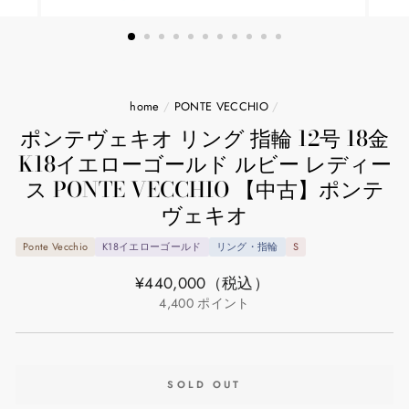
home
/
PONTE VECCHIO
/
ポンテヴェキオ リング 指輪 12号 18金
K18イエローゴールド ルビー レディー
ス PONTE VECCHIO 【中古】ポンテ
ヴェキオ
Ponte Vecchio
K18イエローゴールド
リング・指輪
S
通
¥440,000
（税込）
常
4,400
ポイント
価
格
SOLD OUT