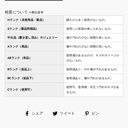
程度について
※弊社基準
Nランク（未使用品・新品）
購入から全く使用がないもの。
Sランク（新品同様品）
使用した形跡が感じられないもの。
中古品（磨き直し済み）※ジュエリー
傷や汚れの少ない状態の良いもの。
Aランク（美品）
傷や汚れの少ない状態の良いもの。
使用感があるものの、キズやダメージが
ABランク（良品）
少ないもの。
Bランク（並品上）
使用感あり。やや傷や汚れがあるもの。
BCランク（並品下）
使用感あり。傷や汚れがあるもの。
使用可。使用感・目立つ汚れやキズがあ
Cランク（使用可）
るもの。
facebook
ツ
ピ
シェア
ツイート
ピン
で
イ
ン
シ
ー
す