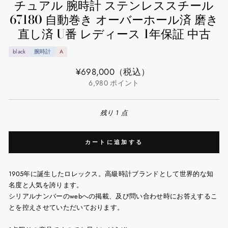
チュアル 腕時計 ステンレススチール
67180 自動巻き オーバーホール済 磨き
直し済 U番 レディース 1年保証 中古
black
腕時計
A
通
¥698,000
（税込）
常
6,980
ポイント
価
格
残り 1 点
カートに追加する
1905年に誕生したロレックス。高級時計ブランドとして世界的な知
名度と人気を誇ります。
シリアルナンバーのwebへの掲載、及び問い合わせ時にお答えするこ
とを控えさせていただいております。