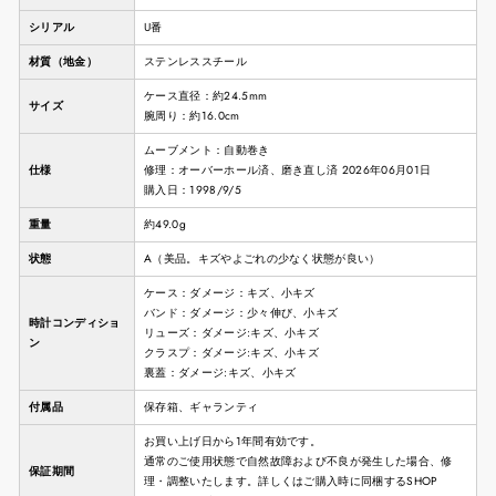
シリアル
U番
材質（地金）
ステンレススチール
ケース直径：約24.5mm
サイズ
腕周り：約16.0cm
ムーブメント：自動巻き
仕様
修理：オーバーホール済、磨き直し済 2026年06月01日
購入日：1998/9/5
重量
約49.0g
状態
A（美品。キズやよごれの少なく状態が良い）
ケース：ダメージ：キズ、小キズ
バンド：ダメージ：少々伸び、小キズ
時計コンディショ
リューズ：ダメージ:キズ、小キズ
ン
クラスプ：ダメージ:キズ、小キズ
裏蓋：ダメージ:キズ、小キズ
付属品
保存箱、ギャランティ
お買い上げ日から1年間有効です。
通常のご使用状態で自然故障および不良が発生した場合、修
保証期間
理・調整いたします。詳しくはご購入時に同梱するSHOP