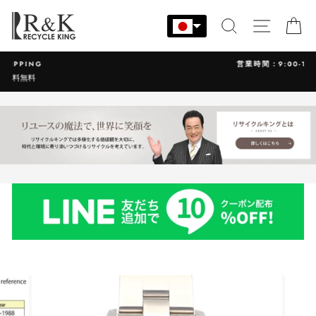
コ
ン
検索
サイト
カ
テ
ン
営業時間：9:00-17:30 年中無休
ツ
に
ス
キ
ッ
プ
す
る