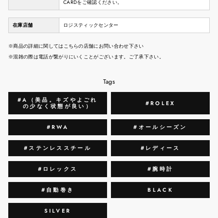
CARDをご確認ください。
在庫店舗
ロジスティックセンター
※商品の詳細に関してはこちらの店舗にお問い合わせ下さい
※混雑の際は電話が繋がりにいくことがございます。ご了承下さい。
Tags
#A（美品。キズやよごれ
#ROLEX
の少なく状態が良い）
#RWA
#オールシーズン
#ステンレススチール
#レディース
#ロレックス
#腕時計
#自動巻き
BLACK
SILVER