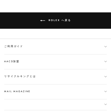
ェ
ト
る
ア
す
す
る
る
ROLEX へ戻る
ご利用ガイド
AACD加盟
リサイクルキングとは
MAIL MAGAZINE