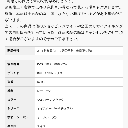
1点限りの商品ですのでお早めにどうぞ。
※画像上と実物では多少色具合が異なって見える場合もございます。
※尚、本品は中古品の為、気にならない程度の小キズがある場合がご
ざいます。
当ストアの商品は他のショッピングサイトや全国のリサイクルキング
での同時販売を行っている為、商品欠品の際はキャンセルをさせて頂
く場合がございますので予めご了承下さい。
配送情報
3～6営業日以内に発送予定（土日祝を除）
管理番号
RWA01000000006268
ブランド
ROLEX/ロレックス
型番
67180
対象
レディース
カラー
シルバー / ブラック
シリーズ
オイスターパーペチュアル
季節・シーズン
オールシーズン
生産国
スイス