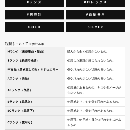
#メンズ
#ロレックス
#腕時計
#自動巻き
GOLD
SILVER
程度について
※弊社基準
Nランク（未使用品・新品）
購入から全く使用がないもの。
Sランク（新品同様品）
使用した形跡が感じられないもの。
中古品（磨き直し済み）※ジュエリー
傷や汚れの少ない状態の良いもの。
Aランク（美品）
傷や汚れの少ない状態の良いもの。
使用感があるものの、キズやダメージが
ABランク（良品）
少ないもの。
Bランク（並品上）
使用感あり。やや傷や汚れがあるもの。
BCランク（並品下）
使用感あり。傷や汚れがあるもの。
使用可。使用感・目立つ汚れやキズがあ
Cランク（使用可）
るもの。