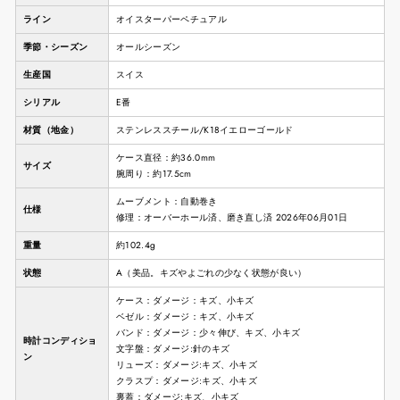
ライン
オイスターパーペチュアル
季節・シーズン
オールシーズン
生産国
スイス
シリアル
E番
材質（地金）
ステンレススチール/K18イエローゴールド
ケース直径：約36.0mm
サイズ
腕周り：約17.5cm
ムーブメント：自動巻き
仕様
修理：オーバーホール済、磨き直し済 2026年06月01日
重量
約102.4g
状態
A（美品。キズやよごれの少なく状態が良い）
ケース：ダメージ：キズ、小キズ
ベゼル：ダメージ：キズ、小キズ
バンド：ダメージ：少々伸び、キズ、小キズ
時計コンディショ
文字盤：ダメージ:針のキズ
ン
リューズ：ダメージ:キズ、小キズ
クラスプ：ダメージ:キズ、小キズ
裏蓋：ダメージ:キズ、小キズ