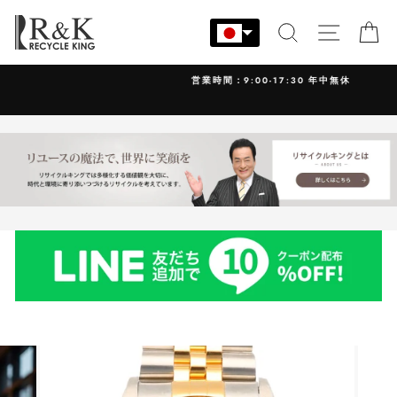
コ
ン
検索
サイト
カ
テ
ン
営業時間：9:00-17:30 年中無休
ツ
に
ス
キ
ッ
プ
す
る