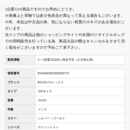
1点限りの商品ですのでお早めにどうぞ。
※画像上と実物では多少色具合が異なって見える場合もございます。
※尚、本品は中古品の為、気にならない程度の小キズがある場合がご
ざいます。
当ストアの商品は他のショッピングサイトや全国のリサイクルキング
での同時販売を行っている為、商品欠品の際はキャンセルをさせて頂
く場合がございますので予めご了承下さい。
配送情報
3～6営業日以内に発送予定（土日祝を除）
管理番号
RWA08000000003721
ブランド
ROLEX/ロレックス
タイプ
10Pダイヤ
型番
16233
対象
メンズ
カラー
シルバー / ゴールド
シリーズ
デイトジャスト