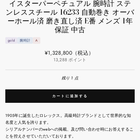
イスターパーペチュアル 腕時計 ステ
ンレススチール 16233 自動巻き オーバ
ーホール済 磨き直し済 E番 メンズ 1年
保証 中古
gold
腕時計
A
通
¥1,328,800
（税込）
常
13,288
ポイント
価
格
残り 1 点
カートに追加する
1905年に誕生したロレックス。高級時計ブランドとして世界的な知
名度と人気を誇ります。
シリアルナンバーのwebへの掲載、及び問い合わせ時にお答えするこ
とを控えさせていただいております。