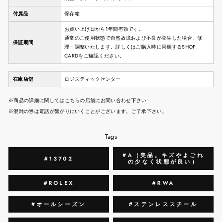
付属品
保存箱
お買い上げ日から1年間有効です。
通常のご使用状態で自然故障および不良が発生した場合、修
保証期間
理・調整いたします。詳しくはご購入時に同梱するSHOP
CARDをご確認ください。
在庫店舗
ロジスティックセンター
※商品の詳細に関してはこちらの店舗にお問い合わせ下さい
※混雑の際は電話が繋がりにいくことがございます。ご了承下さい。
Tags
#A（美品。キズやよごれ
#13702
の少なく状態が良い）
#ROLEX
#RWA
#オールシーズン
#ステンレススチール