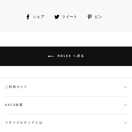
facebook
ツ
ピ
シェア
ツイート
ピン
で
イ
ン
シ
ー
す
ェ
ト
る
ア
す
す
る
る
ROLEX へ戻る
ご利用ガイド
AACD加盟
リサイクルキングとは