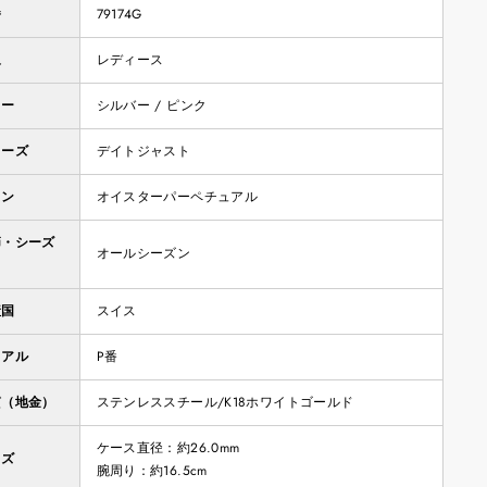
番
79174G
象
レディース
ラー
シルバー / ピンク
リーズ
デイトジャスト
イン
オイスターパーペチュアル
節・シーズ
オールシーズン
産国
スイス
リアル
P番
質（地金）
ステンレススチール/K18ホワイトゴールド
ケース直径：約26.0mm
イズ
腕周り：約16.5cm