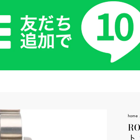
home
R
ト