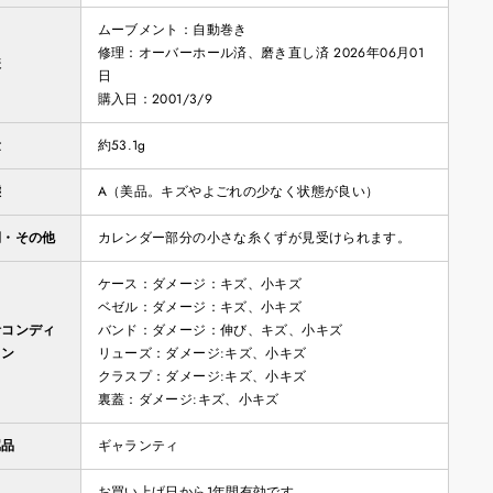
ムーブメント：自動巻き
修理：オーバーホール済、磨き直し済 2026年06月01
様
日
購入日：2001/3/9
量
約53.1g
態
A（美品。キズやよごれの少なく状態が良い）
側・その他
カレンダー部分の小さな糸くずが見受けられます。
ケース：ダメージ：キズ、小キズ
ベゼル：ダメージ：キズ、小キズ
計コンディ
バンド：ダメージ：伸び、キズ、小キズ
ョン
リューズ：ダメージ:キズ、小キズ
クラスプ：ダメージ:キズ、小キズ
裏蓋：ダメージ:キズ、小キズ
属品
ギャランティ
お買い上げ日から1年間有効です。