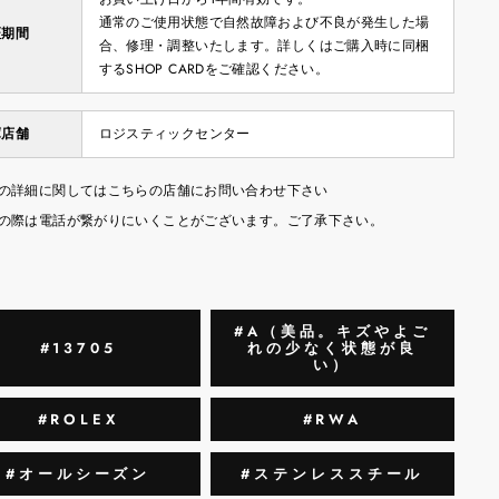
通常のご使用状態で自然故障および不良が発生した場
証期間
合、修理・調整いたします。詳しくはご購入時に同梱
するSHOP CARDをご確認ください。
庫店舗
ロジスティックセンター
の詳細に関してはこちらの店舗にお問い合わせ下さい
の際は電話が繋がりにいくことがございます。ご了承下さい。
#A（美品。キズやよご
#13705
れの少なく状態が良
い）
#ROLEX
#RWA
#オールシーズン
#ステンレススチール