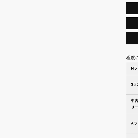
程度
N
S
中
リ
A