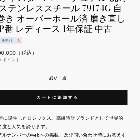
 ステンレススチール 79174G 自
巻き オーバーホール済 磨き直し
 P番 レディース 1年保証 中古
腕時計
A
00,000
（税込）
0
ポイント
残り 1 点
カートに追加する
05年に誕生したロレックス。高級時計ブランドとして世界的
名度と人気を誇ります。
アルナンバーのwebへの掲載、及び問い合わせ時にお答えす