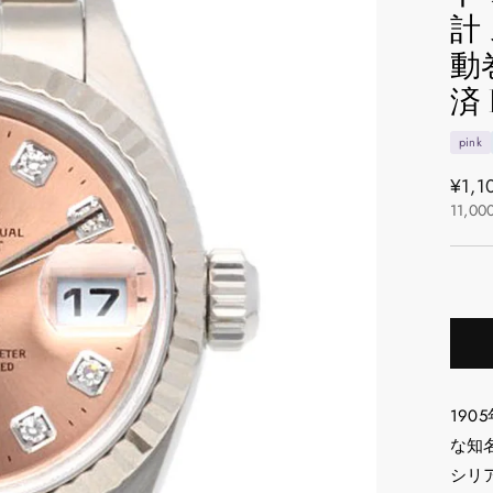
計
動
済
pink
通
¥1,1
11,00
常
価
格
19
な知
シリ