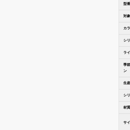
型
対
カ
シ
ラ
季
ン
生
シ
材
サ