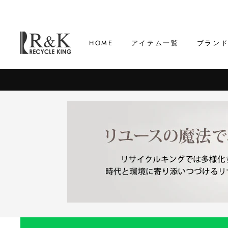
コ
ン
テ
HOME
アイテム一覧
ブラン
ン
ツ
に
ス
キ
ッ
プ
す
る