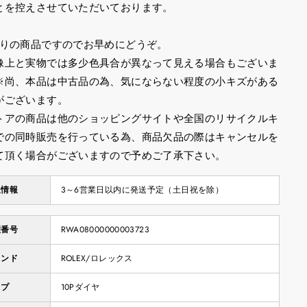
とを控えさせていただいております。
限りの商品ですのでお早めにどうぞ。
像上と実物では多少色具合が異なって見える場合もございま
※尚、本品は中古品の為、気にならない程度の小キズがある
がございます。
トアの商品は他のショッピングサイトや全国のリサイクルキ
での同時販売を行っている為、商品欠品の際はキャンセルを
て頂く場合がございますので予めご了承下さい。
送情報
3～6営業日以内に発送予定（土日祝を除）
理番号
RWA08000000003723
ランド
ROLEX/ロレックス
イプ
10Pダイヤ