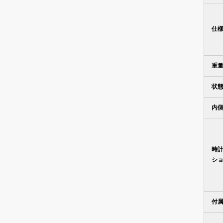
仕
重
状
内
時
シ
付