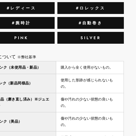
#レディース
#ロレックス
#腕時計
#自動巻き
PINK
SILVER
について
※弊社基準
ランク（未使用品・新品）
購入から全く使用がないもの。
使用した形跡が感じられないも
ランク（新品同様品）
の。
古品（磨き直し済み）※ジュエ
傷や汚れの少ない状態の良いも
ー
の。
傷や汚れの少ない状態の良いも
ランク（美品）
の。