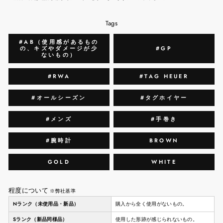
Tags
#AB（使用感があるもの
の、キズやダメージが少
#GP
ないもの）
#RWA
#TAG HEUER
#オールシーズン
#タグホイヤー
#メンズ
#手巻き
#腕時計
BROWN
GOLD
WHITE
程度について
※弊社基準
Nランク（未使用品・新品）
購入から全く使用がないもの。
Sランク（新品同様品）
使用した形跡が感じられないもの。