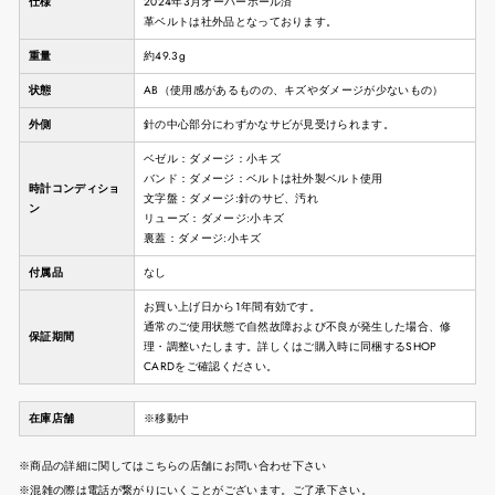
仕様
2024年3月オーバーホール済
革ベルトは社外品となっております。
重量
約49.3g
状態
AB（使用感があるものの、キズやダメージが少ないもの）
外側
針の中心部分にわずかなサビが見受けられます。
ベゼル：ダメージ：小キズ
バンド：ダメージ：ベルトは社外製ベルト使用
時計コンディショ
文字盤：ダメージ:針のサビ、汚れ
ン
リューズ：ダメージ:小キズ
裏蓋：ダメージ:小キズ
付属品
なし
お買い上げ日から1年間有効です。
通常のご使用状態で自然故障および不良が発生した場合、修
保証期間
理・調整いたします。詳しくはご購入時に同梱するSHOP
CARDをご確認ください。
在庫店舗
※移動中
※商品の詳細に関してはこちらの店舗にお問い合わせ下さい
※混雑の際は電話が繋がりにいくことがございます。ご了承下さい。