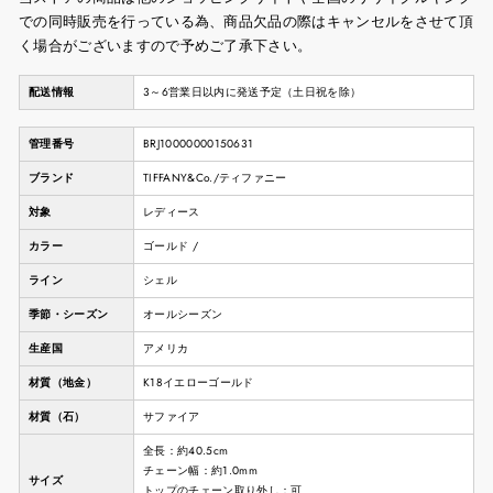
での同時販売を行っている為、商品欠品の際はキャンセルをさせて頂
く場合がございますので予めご了承下さい。
配送情報
3～6営業日以内に発送予定（土日祝を除）
管理番号
BRJ10000000150631
ブランド
TIFFANY&Co./ティファニー
対象
レディース
カラー
ゴールド /
ライン
シェル
季節・シーズン
オールシーズン
生産国
アメリカ
材質（地金）
K18イエローゴールド
材質（石）
サファイア
全長：約40.5cm
チェーン幅：約1.0mm
サイズ
トップのチェーン取り外し：可