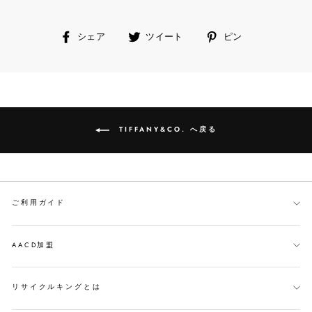
facebook
ツ
ピ
シェア
ツイート
ピン
で
イ
ン
シ
ー
す
ェ
ト
る
ア
す
す
る
る
TIFFANY&CO. へ戻る
ご利用ガイド
AACD加盟
リサイクルキングとは