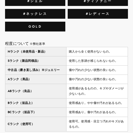
#シェル
#ティファニー
#ネックレス
#レディース
GOLD
程度について
※弊社基準
Nランク（未使用品・新品）
購入から全く使用がないもの。
Sランク（新品同様品）
使用した形跡が感じられないもの。
中古品（磨き直し済み）※ジュエリー
傷や汚れの少ない状態の良いもの。
Aランク（美品）
傷や汚れの少ない状態の良いもの。
使用感があるものの、キズやダメージが
ABランク（良品）
少ないもの。
Bランク（並品上）
使用感あり。やや傷や汚れがあるもの。
BCランク（並品下）
使用感あり。傷や汚れがあるもの。
使用可。使用感・目立つ汚れやキズがあ
Cランク（使用可）
るもの。