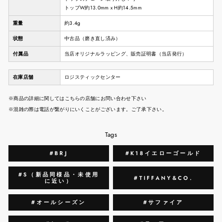
トップW約13.0mm x H約14.5mm
重量
約3.4g
状態
中古品（磨き直し済み）
付属品
当店オリジナルラッピング、販売証明書（当店発行）
在庫店舗
ロジスティックセンター
※商品の詳細に関してはこちらの店舗にお問い合わせ下さい
※混雑の際は電話が繋がりにいくことがございます。ご了承下さい。
Tags
#BRJ
#K18イエローゴールド
#S（新品同様品・未使用
#TIFFANY&CO.
に近い）
#オールシーズン
#サファイア