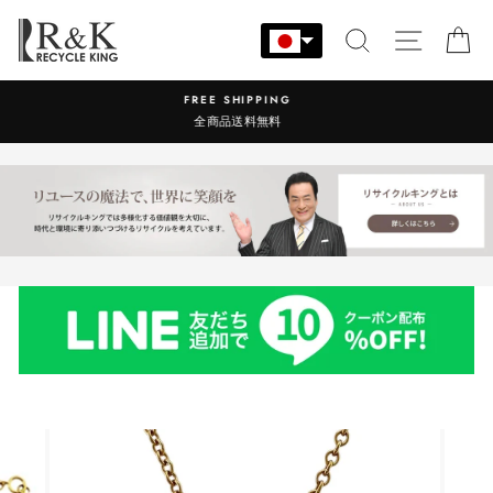
コ
ン
検索
サイト
カ
テ
ン
営業時間：9:00-17:30 年中無休
ツ
に
ス
キ
ッ
プ
す
る