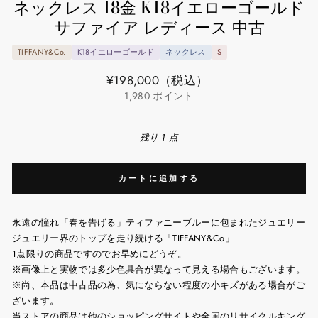
ネックレス 18金 K18イエローゴールド
サファイア レディース 中古
TIFFANY&Co.
K18イエローゴールド
ネックレス
S
通
¥198,000
（税込）
常
1,980
ポイント
価
格
残り 1 点
カートに追加する
永遠の憧れ「春を告げる」ティファニーブルーに包まれたジュエリー
ジュエリー界のトップを走り続ける「TIFFANY&Co」
1点限りの商品ですのでお早めにどうぞ。
※画像上と実物では多少色具合が異なって見える場合もございます。
※尚、本品は中古品の為、気にならない程度の小キズがある場合がご
ざいます。
当ストアの商品は他のショッピングサイトや全国のリサイクルキング