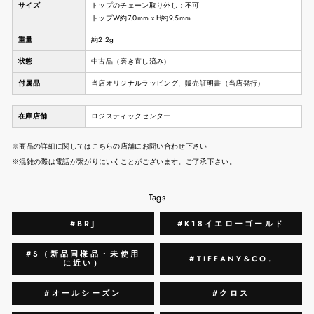
サイズ
トップのチェーン取り外し：不可
トップW約7.0mm x H約9.5mm
重量
約2.2g
状態
中古品（磨き直し済み）
付属品
当店オリジナルラッピング、販売証明書（当店発行）
在庫店舗
ロジスティックセンター
※商品の詳細に関してはこちらの店舗にお問い合わせ下さい
※混雑の際は電話が繋がりにいくことがございます。ご了承下さい。
Tags
#BRJ
#K18イエローゴールド
#S（新品同様品・未使用
#TIFFANY&CO.
に近い）
#オールシーズン
#クロス