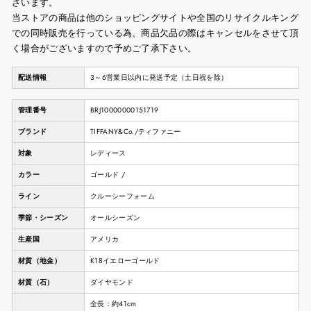
ざいます。
当ストアの商品は他のショッピングサイトや全国のリサイクルキング
での同時販売を行っている為、商品欠品の際はキャンセルをさせて頂
く場合がございますので予めご了承下さい。
配送情報
3～6営業日以内に発送予定（土日祝を除）
管理番号
BRJ10000000151719
ブランド
TIFFANY&Co./ティファニー
対象
レディース
カラー
ゴールド /
ライン
クルーシーフォーム
季節・シーズン
オールシーズン
生産国
アメリカ
材質（地金）
K18イエローゴールド
材質（石）
ダイヤモンド
全長：約41cm