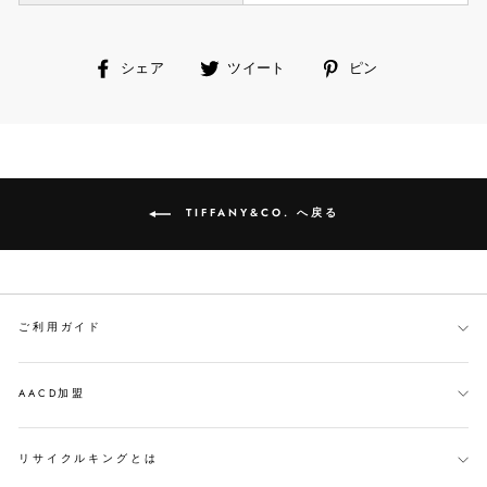
facebook
ツ
ピ
シェア
ツイート
ピン
で
イ
ン
シ
ー
す
ェ
ト
る
ア
す
す
る
る
TIFFANY&CO. へ戻る
ご利用ガイド
AACD加盟
リサイクルキングとは