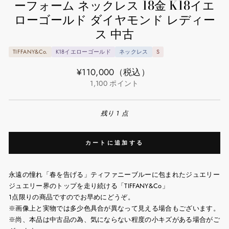
ーフォーム ネックレス 18金 K18イエ
ローゴールド ダイヤモンド レディー
ス 中古
TIFFANY&Co.
K18イエローゴールド
ネックレス
S
通
¥110,000
（税込）
常
1,100
ポイント
価
格
残り 1 点
カートに追加する
永遠の憧れ「春を告げる」ティファニーブルーに包まれたジュエリー
ジュエリー界のトップを走り続ける「TIFFANY&Co」
1点限りの商品ですのでお早めにどうぞ。
※画像上と実物では多少色具合が異なって見える場合もございます。
※尚、本品は中古品の為、気にならない程度の小キズがある場合がご