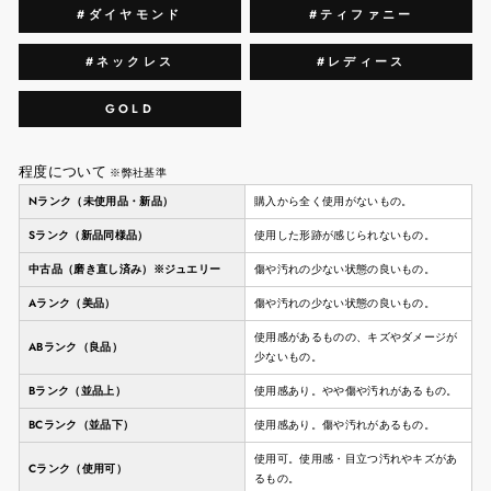
#ダイヤモンド
#ティファニー
#ネックレス
#レディース
GOLD
程度について
※弊社基準
Nランク（未使用品・新品）
購入から全く使用がないもの。
Sランク（新品同様品）
使用した形跡が感じられないもの。
中古品（磨き直し済み）※ジュエリー
傷や汚れの少ない状態の良いもの。
Aランク（美品）
傷や汚れの少ない状態の良いもの。
使用感があるものの、キズやダメージが
ABランク（良品）
少ないもの。
Bランク（並品上）
使用感あり。やや傷や汚れがあるもの。
BCランク（並品下）
使用感あり。傷や汚れがあるもの。
使用可。使用感・目立つ汚れやキズがあ
Cランク（使用可）
るもの。