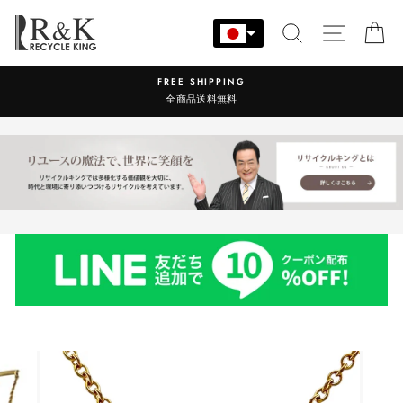
コ
ン
検索
サイト
カ
テ
ン
営業時間：9:00-17:30 年中無休
ツ
に
ス
キ
ッ
プ
す
る