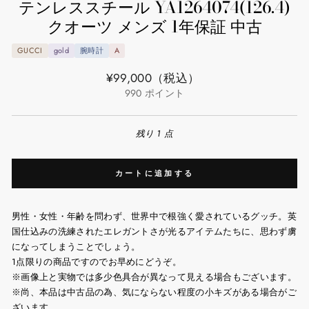
テンレススチール YA1264074(126.4)
クオーツ メンズ 1年保証 中古
GUCCI
gold
腕時計
A
通
¥99,000
（税込）
常
990
ポイント
価
格
残り 1 点
カートに追加する
男性・女性・年齢を問わず、世界中で根強く愛されているグッチ。英
国仕込みの洗練されたエレガントさが光るアイテムたちに、思わず虜
になってしまうことでしょう。
1点限りの商品ですのでお早めにどうぞ。
※画像上と実物では多少色具合が異なって見える場合もございます。
※尚、本品は中古品の為、気にならない程度の小キズがある場合がご
ざいます。