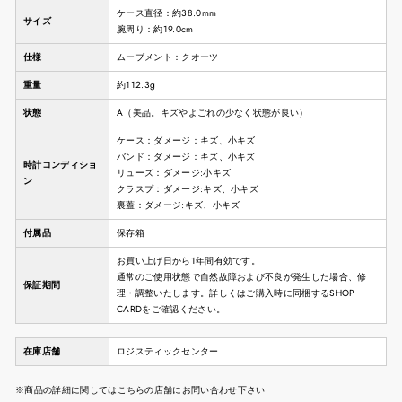
ケース直径：約38.0mm
サイズ
腕周り：約19.0cm
仕様
ムーブメント：クオーツ
重量
約112.3g
状態
A（美品。キズやよごれの少なく状態が良い）
ケース：ダメージ：キズ、小キズ
バンド：ダメージ：キズ、小キズ
時計コンディショ
リューズ：ダメージ:小キズ
ン
クラスプ：ダメージ:キズ、小キズ
裏蓋：ダメージ:キズ、小キズ
付属品
保存箱
お買い上げ日から1年間有効です。
通常のご使用状態で自然故障および不良が発生した場合、修
保証期間
理・調整いたします。詳しくはご購入時に同梱するSHOP
CARDをご確認ください。
在庫店舗
ロジスティックセンター
※商品の詳細に関してはこちらの店舗にお問い合わせ下さい