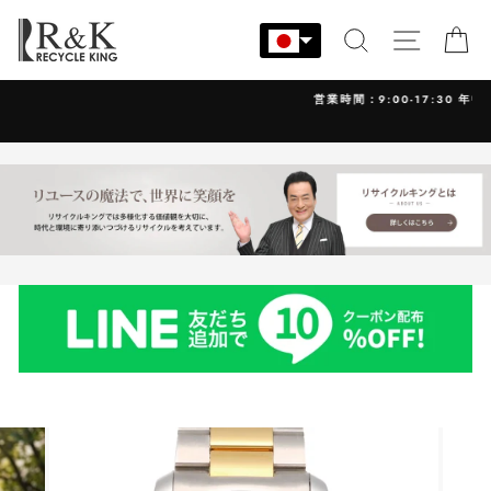
コ
ン
検索
サイト
カ
テ
ン
営業時間：9:00-17:30 年中無休
ツ
に
ス
キ
ッ
プ
す
る