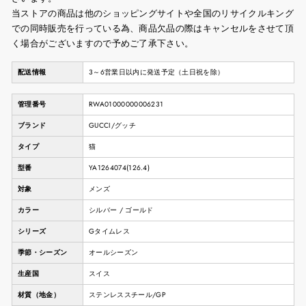
当ストアの商品は他のショッピングサイトや全国のリサイクルキング
での同時販売を行っている為、商品欠品の際はキャンセルをさせて頂
く場合がございますので予めご了承下さい。
配送情報
3～6営業日以内に発送予定（土日祝を除）
管理番号
RWA01000000006231
ブランド
GUCCI/グッチ
タイプ
猫
型番
YA1264074(126.4)
対象
メンズ
カラー
シルバー / ゴールド
シリーズ
Gタイムレス
季節・シーズン
オールシーズン
生産国
スイス
材質（地金）
ステンレススチール/GP