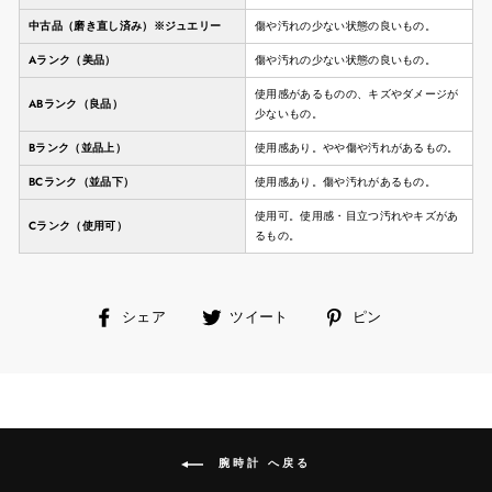
中古品（磨き直し済み）※ジュエリー
傷や汚れの少ない状態の良いもの。
Aランク（美品）
傷や汚れの少ない状態の良いもの。
使用感があるものの、キズやダメージが
ABランク（良品）
少ないもの。
Bランク（並品上）
使用感あり。やや傷や汚れがあるもの。
BCランク（並品下）
使用感あり。傷や汚れがあるもの。
使用可。使用感・目立つ汚れやキズがあ
Cランク（使用可）
るもの。
facebook
ツ
ピ
シェア
ツイート
ピン
で
イ
ン
シ
ー
す
ェ
ト
る
ア
す
す
る
る
腕時計 へ戻る