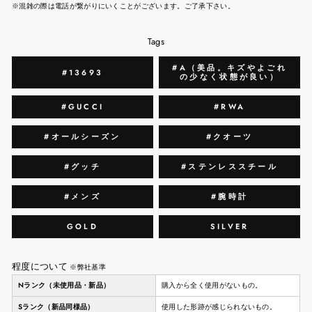
※混雑の際は電話が繋がりにいくことがございます。ご了承下さい。
Tags
#A（美品。キズやよごれ
#13693
の少なく状態が良い）
#GUCCI
#RWA
#オールシーズン
#クオーツ
#グッチ
#ステンレススチール
#メンズ
#腕時計
GOLD
SILVER
程度について
※弊社基準
Nランク（未使用品・新品）
購入から全く使用がないもの。
Sランク（新品同様品）
使用した形跡が感じられないもの。