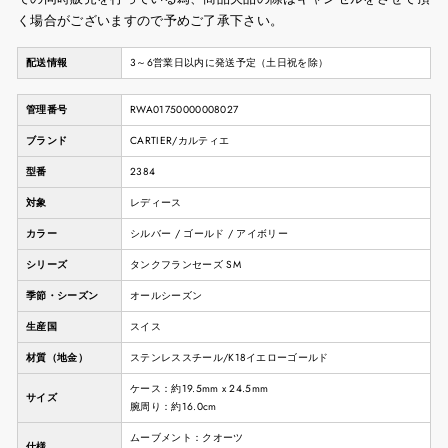
く場合がございますので予めご了承下さい。
配送情報
3～6営業日以内に発送予定（土日祝を除）
管理番号
RWA01750000008027
ブランド
CARTIER/カルティエ
型番
2384
対象
レディース
カラー
シルバー / ゴールド / アイボリー
シリーズ
タンクフランセーズ SM
季節・シーズン
オールシーズン
生産国
スイス
材質（地金）
ステンレススチール/K18イエローゴールド
ケース：約19.5mm x 24.5mm
サイズ
腕周り：約16.0cm
ムーブメント：クオーツ
仕様