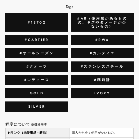
Tags
#AB（使用感があるもの
#13702
の、キズやダメージが少
ないもの）
#CARTIER
#RWA
#オールシーズン
#カルティエ
#クオーツ
#ステンレススチール
#レディース
#腕時計
GOLD
IVORY
SILVER
程度について
※弊社基準
Nランク（未使用品・新品）
購入から全く使用がないもの。