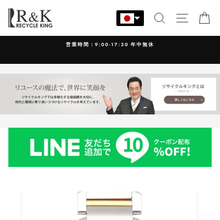
コ
ン
検索
サイト
カ
テ
ン
営業時間：9:00-17:30 年中無休
ツ
に
ス
キ
ッ
プ
す
る