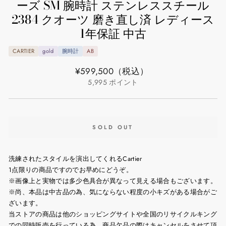
ーズ SM 腕時計 ステンレススチール
2384 クオーツ 磨き直し済 レディース
1年保証 中古
CARTIER
gold
腕時計
AB
通
¥599,500
（税込）
常
5,995
ポイント
価
格
SOLD OUT
洗練されたスタイルを演出してくれるCartier
1点限りの商品ですのでお早めにどうぞ。
※画像上と実物では多少色具合が異なって見える場合もございます。
※尚、本品は中古品の為、気にならない程度の小キズがある場合がご
ざいます。
当ストアの商品は他のショッピングサイトや全国のリサイクルキング
での同時販売を行っている為、商品欠品の際はキャンセルをさせて頂