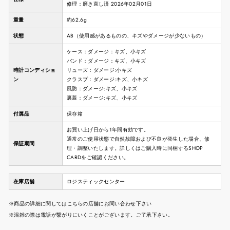
修理：磨き直し済 2026年02月01日
重量
約62.6g
状態
AB（使用感があるものの、キズやダメージが少ないもの）
ケース：ダメージ：キズ、小キズ
バンド：ダメージ：キズ、小キズ
時計コンディショ
リューズ：ダメージ:小キズ
ン
クラスプ：ダメージ:キズ、小キズ
風防：ダメージ:キズ、小キズ
裏蓋：ダメージ:キズ、小キズ
付属品
保存箱
お買い上げ日から1年間有効です。
通常のご使用状態で自然故障および不良が発生した場合、修
保証期間
理・調整いたします。詳しくはご購入時に同梱するSHOP
CARDをご確認ください。
在庫店舗
ロジスティックセンター
※商品の詳細に関してはこちらの店舗にお問い合わせ下さい
※混雑の際は電話が繋がりにいくことがございます。ご了承下さい。