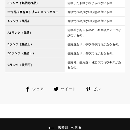
Sランク（新品同様品）
使用した形跡が感じられないもの。
中古品（磨き直し済み）※ジュエリー
傷や汚れの少ない状態の良いもの。
Aランク（美品）
傷や汚れの少ない状態の良いもの。
使用感があるものの、キズやダメージが
ABランク（良品）
少ないもの。
Bランク（並品上）
使用感あり。やや傷や汚れがあるもの。
BCランク（並品下）
使用感あり。傷や汚れがあるもの。
使用可。使用感・目立つ汚れやキズがあ
Cランク（使用可）
るもの。
facebook
ツ
ピ
シェア
ツイート
ピン
で
イ
ン
シ
ー
す
ェ
ト
る
ア
す
す
る
る
腕時計 へ戻る