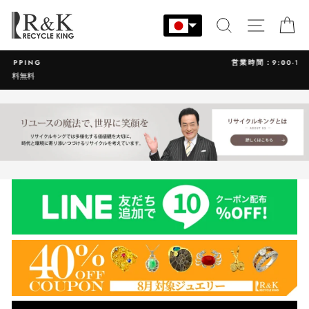
コ
ン
検索
サイト
カ
テ
ン
営業時間：9:00-17:30 年中無休
ツ
に
ス
キ
ッ
プ
す
る