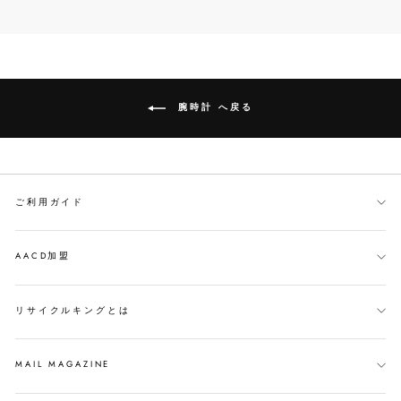
で
イ
ン
シ
ー
す
ェ
ト
る
ア
す
す
る
る
腕時計 へ戻る
ご利用ガイド
AACD加盟
リサイクルキングとは
MAIL MAGAZINE