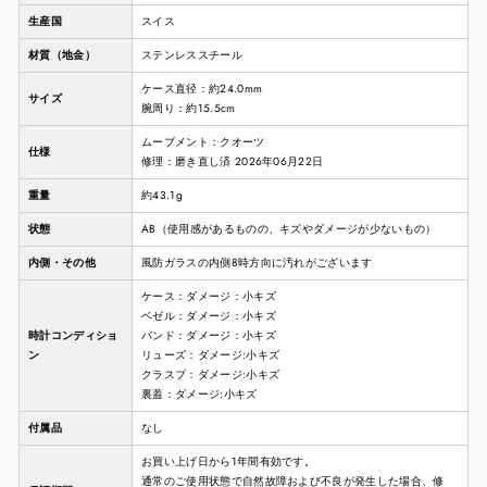
生産国
スイス
材質（地金）
ステンレススチール
ケース直径：約24.0mm
サイズ
腕周り：約15.5cm
ムーブメント：クオーツ
仕様
修理：磨き直し済 2026年06月22日
重量
約43.1g
状態
AB（使用感があるものの、キズやダメージが少ないもの）
内側・その他
風防ガラスの内側8時方向に汚れがございます
ケース：ダメージ：小キズ
ベゼル：ダメージ：小キズ
時計コンディショ
バンド：ダメージ：小キズ
ン
リューズ：ダメージ:小キズ
クラスプ：ダメージ:小キズ
裏蓋：ダメージ:小キズ
付属品
なし
お買い上げ日から1年間有効です。
通常のご使用状態で自然故障および不良が発生した場合、修