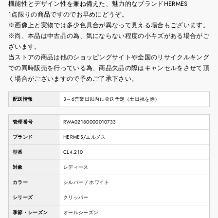
機能性とデザイン性を兼ね備えた、魅力的なブランドHERMES
1点限りの商品ですのでお早めにどうぞ。
※画像上と実物では多少色具合が異なって見える場合もございます。
※尚、本品は中古品の為、気にならない程度の小キズがある場合がご
ざいます。
当ストアの商品は他のショッピングサイトや全国のリサイクルキング
での同時販売を行っている為、商品欠品の際はキャンセルをさせて頂
く場合がございますので予めご了承下さい。
配送情報
3～6営業日以内に発送予定（土日祝を除）
管理番号
RWA02180000010733
ブランド
HERMES/エルメス
型番
CL4.210
対象
レディース
カラー
シルバー / ホワイト
シリーズ
クリッパー
季節・シーズン
オールシーズン