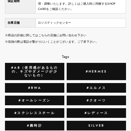
保証期間
理・調整いたします。詳しくはご購入時に同梱するSHOP
CARDをご確認ください。
在庫店舗
ロジスティックセンター
※商品の詳細に関してはこちらの店舗にお問い合わせ下さい
※混雑の際は電話が繋がりにいくことがございます。ご了承下さい。
Tags
#AB（使用感があるもの
の、キズやダメージが少
#HERMES
ないもの）
#RWA
#エルメス
#オールシーズン
#クオーツ
#ステンレススチール
#レディース
#腕時計
SILVER