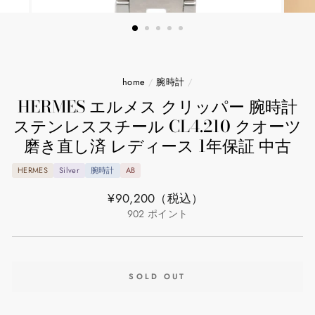
home
/
腕時計
/
HERMES エルメス クリッパー 腕時計
ステンレススチール CL4.210 クオーツ
磨き直し済 レディース 1年保証 中古
HERMES
Silver
腕時計
AB
通
¥90,200
（税込）
常
902
ポイント
価
格
SOLD OUT