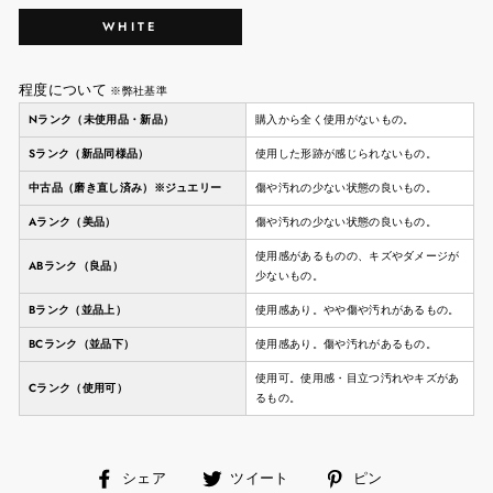
WHITE
程度について
※弊社基準
Nランク（未使用品・新品）
購入から全く使用がないもの。
Sランク（新品同様品）
使用した形跡が感じられないもの。
中古品（磨き直し済み）※ジュエリー
傷や汚れの少ない状態の良いもの。
Aランク（美品）
傷や汚れの少ない状態の良いもの。
使用感があるものの、キズやダメージが
ABランク（良品）
少ないもの。
Bランク（並品上）
使用感あり。やや傷や汚れがあるもの。
BCランク（並品下）
使用感あり。傷や汚れがあるもの。
使用可。使用感・目立つ汚れやキズがあ
Cランク（使用可）
るもの。
facebook
ツ
ピ
シェア
ツイート
ピン