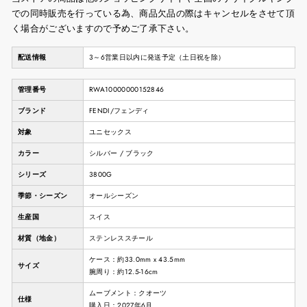
での同時販売を行っている為、商品欠品の際はキャンセルをさせて頂
く場合がございますので予めご了承下さい。
配送情報
3～6営業日以内に発送予定（土日祝を除）
管理番号
RWA10000000152846
ブランド
FENDI/フェンディ
対象
ユニセックス
カラー
シルバー / ブラック
シリーズ
3800G
季節・シーズン
オールシーズン
生産国
スイス
材質（地金）
ステンレススチール
ケース：約33.0mm x 43.5mm
サイズ
腕周り：約12.5-16cm
ムーブメント：クオーツ
仕様
購入日：2027年6月