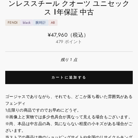
ンレススチール クオーツ ユニセック
ス 1年保証 中古
FENDI
black
腕時計
AB
通
¥47,960
（税込）
常
479
ポイント
価
格
残り 1 点
カートに追加する
ゴージャスでありながら、それでも、どこか落ち着いた雰囲気がある
フェンディ
1点限りの商品ですのでお早めにどうぞ。
※画像上と実物では多少色具合が異なって見える場合もございます。
※尚、本品は中古品の為、気にならない程度の小キズがある場合がご
ざいます。
当ストアの商品は他のショッピングサイトや全国のリサイクルキング