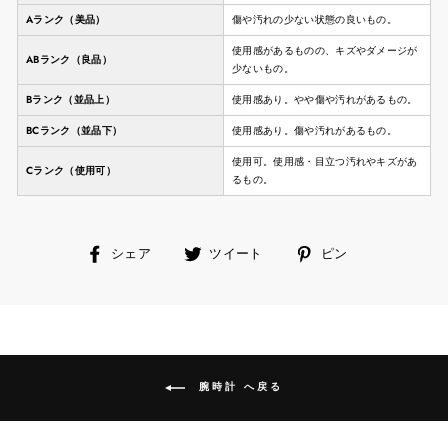
Aランク（美品）
傷や汚れの少ない状態の良いもの。
使用感があるものの、キズやダメージが
ABランク（良品）
少ないもの。
Bランク（並品上）
使用感あり。やや傷や汚れがあるもの。
BCランク（並品下）
使用感あり。傷や汚れがあるもの。
使用可。使用感・目立つ汚れやキズがあ
Cランク（使用可）
るもの。
facebook
ツ
ピ
シェア
ツイート
ピン
で
イ
ン
シ
ー
す
ェ
ト
る
ア
す
す
る
る
腕時計 へ戻る