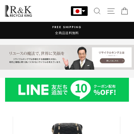
コ
ン
検索
サイト
カ
テ
ン
営業時間：9:00-17:30 年中無休
ツ
に
ス
キ
ッ
プ
す
る