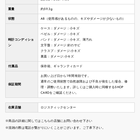
重量
約59.3g
状態
AB（使用感があるものの、キズやダメージが少ないもの）
ケース：ダメージ：小キズ
ベゼル：ダメージ：小キズ
時計コンディショ
バンド：ダメージ：小キズ、薄汚れ
ン
文字盤：ダメージ:針のサビ
クラスプ：ダメージ:小キズ
裏蓋：ダメージ:小キズ
付属品
保存箱、ギャランティカード
お買い上げ日から1年間有効です。
通常のご使用状態で自然故障および不良が発生した場合、修
保証期間
理・調整いたします。詳しくはご購入時に同梱するSHOP
CARDをご確認ください。
在庫店舗
ロジスティックセンター
※商品の詳細に関してはこちらの店舗にお問い合わせ下さい
※混雑の際は電話が繋がりにいくことがございます。ご了承下さい。