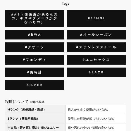
Tags
#AB（使用感があるもの
の、キズやダメージが少
#FENDI
ないもの）
#RWA
#オールシーズン
#クオーツ
#ステンレススチール
#フェンディ
#ユニセックス
#腕時計
BLACK
SILVER
程度について
※弊社基準
Nランク（未使用品・新品）
購入から全く使用がないもの。
Sランク（新品同様品）
使用した形跡が感じられないもの。
中古品（磨き直し済み）※ジュエリー
傷や汚れの少ない状態の良いもの。