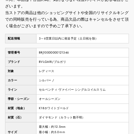
ざいます。
当ストアの商品は他のショッピングサイトや全国のリサイクルキング
での同時販売を行っている為、商品欠品の際はキャンセルをさせて頂
く場合がございますので予めご了承下さい。
配送情報
3～6営業日以内に発送予定（土日祝を除）
管理番号
BRJ10000000121346
ブランド
BVLGARI/ブルガリ
対象
レディース
カラー
シルバー /
ライン
セルペンティ ヴァイパー シングルコイルスリム
季節・シーズン
オールシーズン
材質（地金）
K18ホワイトゴールド
材質（石）
ダイヤモンド（カラット数不明）
最大幅：約12.5mm
サイズ
最小幅：約5.0ｍｍ