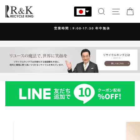
コ
ン
検索
サイト
カ
テ
ン
営業時間：9:00-17:30 年中無休
ツ
に
ス
キ
ッ
プ
す
る