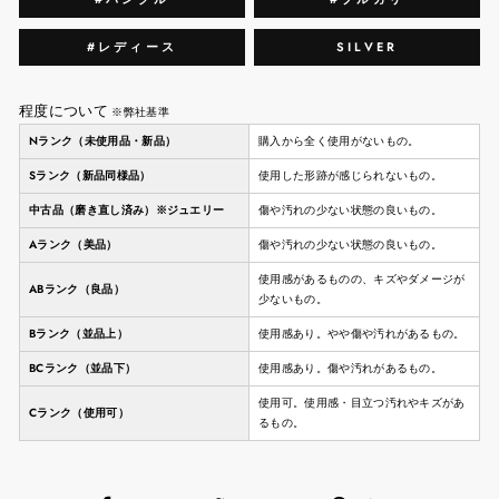
#レディース
SILVER
程度について
※弊社基準
Nランク（未使用品・新品）
購入から全く使用がないもの。
Sランク（新品同様品）
使用した形跡が感じられないもの。
中古品（磨き直し済み）※ジュエリー
傷や汚れの少ない状態の良いもの。
Aランク（美品）
傷や汚れの少ない状態の良いもの。
使用感があるものの、キズやダメージが
ABランク（良品）
少ないもの。
Bランク（並品上）
使用感あり。やや傷や汚れがあるもの。
BCランク（並品下）
使用感あり。傷や汚れがあるもの。
使用可。使用感・目立つ汚れやキズがあ
Cランク（使用可）
るもの。