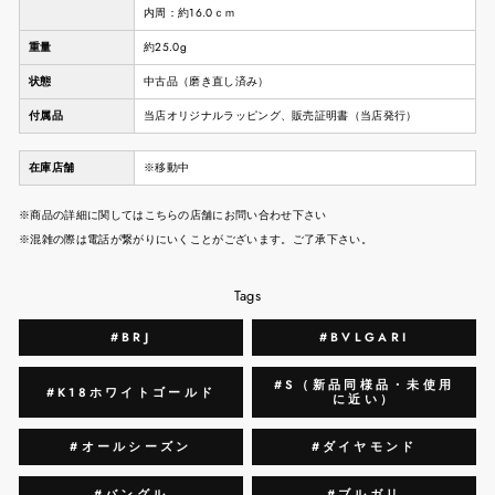
内周：約16.0ｃｍ
重量
約25.0g
状態
中古品（磨き直し済み）
付属品
当店オリジナルラッピング、販売証明書（当店発行）
在庫店舗
※移動中
※商品の詳細に関してはこちらの店舗にお問い合わせ下さい
※混雑の際は電話が繋がりにいくことがございます。ご了承下さい。
Tags
#BRJ
#BVLGARI
#S（新品同様品・未使用
#K18ホワイトゴールド
に近い）
#オールシーズン
#ダイヤモンド
#バングル
#ブルガリ