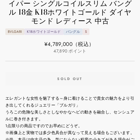
イパー シングルコイルスリム バング
ル 18金 K18ホワイトゴールド ダイヤ
モンド レディース 中古
BVLGARI
K18ホワイトゴールド
バングル
S
通
¥4,789,000
（税込）
常
47,890
ポイント
価
格
SOLD OUT
エレガントな女性を魅了する～身に着けることで貴女の魅力をより引
き出してくれるジュエリー「ブルガリ」
うろこの危険な美しさとしなやかなヘビの動きを融合し、センシュア
ルに巻き付きます。
1点限りの商品ですのでお早めにどうぞ。
※画像上と実物では多少色具合が異なって見える場合もございます。
※尚、本品は中古品の為、気にならない程度の小キズがある場合がご