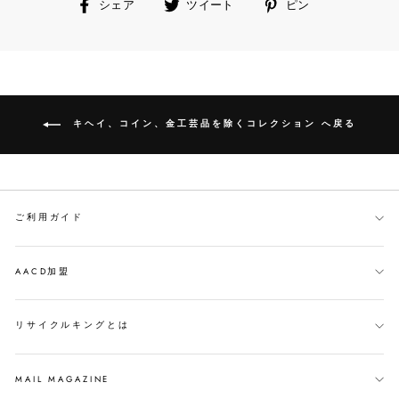
facebook
ツ
ピ
シェア
ツイート
ピン
で
イ
ン
シ
ー
す
ェ
ト
る
ア
す
す
る
る
キヘイ、コイン、金工芸品を除くコレクション へ戻る
ご利用ガイド
AACD加盟
リサイクルキングとは
MAIL MAGAZINE