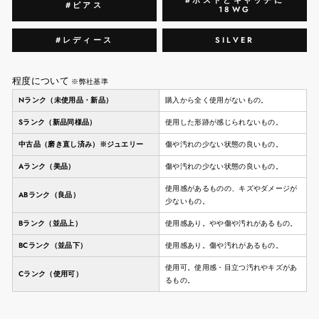
#ポストとキャッチに
#ピアス
18WG
#レディース
SILVER
程度について
※弊社基準
Nランク（未使用品・新品）
購入から全く使用がないもの。
Sランク（新品同様品）
使用した形跡が感じられないもの。
中古品（磨き直し済み）※ジュエリー
傷や汚れの少ない状態の良いもの。
Aランク（美品）
傷や汚れの少ない状態の良いもの。
使用感があるものの、キズやダメージが
ABランク（良品）
少ないもの。
Bランク（並品上）
使用感あり。やや傷や汚れがあるもの。
BCランク（並品下）
使用感あり。傷や汚れがあるもの。
使用可。使用感・目立つ汚れやキズがあ
Cランク（使用可）
るもの。