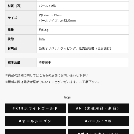
材質（石）
パール：2珠
約12mm x 12mm
サイズ
パールサイズ：約12.0ｍｍ
重量
約5.6g
状態
新品
付属品
当店オリジナルラッピング、販売証明書（当店発行）
在庫店舗
※移動中
※商品の詳細に関してはこちらの店舗にお問い合わせ下さい
※混雑の際は電話が繋がりにいくことがございます。ご了承下さい。
Tags
#K18ホワイトゴールド
#N（未使用品・新品）
#オールシーズン
#パール：2珠