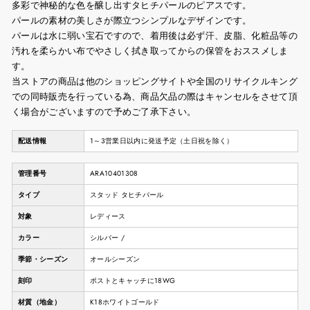
多彩で神秘的な色を醸し出すタヒチパールのピアスです。
パールの素材の美しさが際立つシンプルなデザインです。
パールは水に弱い宝石ですので、着用後は必ず汗、皮脂、化粧品等の
汚れを柔らかい布でやさしく拭き取ってからの保管をおススメしま
す。
当ストアの商品は他のショッピングサイトや全国のリサイクルキング
での同時販売を行っている為、商品欠品の際はキャンセルをさせて頂
く場合がございますので予めご了承下さい。
配送情報
1～3営業日以内に発送予定（土日祝を除く）
管理番号
ARA10401308
タイプ
スタッド タヒチパール
対象
レディース
カラー
シルバー /
季節・シーズン
オールシーズン
刻印
ポストとキャッチに18WG
材質（地金）
K18ホワイトゴールド