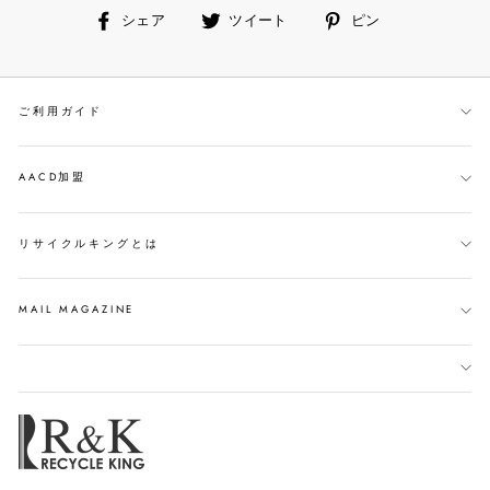
facebook
ツ
ピ
シェア
ツイート
ピン
で
イ
ン
シ
ー
す
ェ
ト
る
ご利用ガイド
ア
す
す
る
る
AACD加盟
リサイクルキングとは
MAIL MAGAZINE