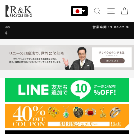
コ
ン
検索
サイト
カ
テ
ン
営業時間：9:00-17:30 年中無休
ツ
に
ス
キ
ッ
プ
す
る