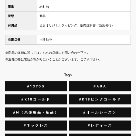
重量
約3.4g
状態
新品
付属品
当店オリジナルラッピング、販売証明書（当店発行）
在庫店舗
※移動中
※商品の詳細に関してはこちらの店舗にお問い合わせ下さい
※混雑の際は電話が繋がりにいくことがございます。ご了承下さい。
Tags
#13705
#ARA
#K18ゴールド
#K18ピンクゴールド
#N（未使用品・新品）
#オールシーズン
#ネックレス
#レディース