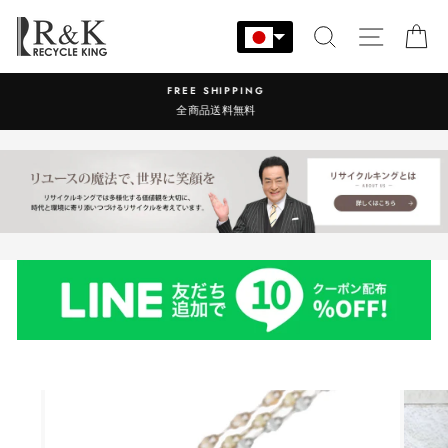
コ
ン
検索
サイト
カ
テ
ン
営業時間：9:00-17:30 年中無休
ツ
に
ス
キ
ッ
プ
す
る