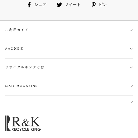
facebook
ツ
ピ
シェア
ツイート
ピン
で
イ
ン
シ
ー
す
ェ
ト
る
ご利用ガイド
ア
す
す
る
る
AACD加盟
リサイクルキングとは
MAIL MAGAZINE