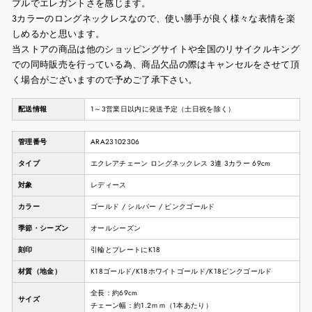
プルでエレガントさを感じます。
3カラーのロングネックレスなので、使い勝手が良く様々な表情を楽
しめるかと思います。
当ストアの商品は他のショッピングサイトや全国のリサイクルキング
での同時販売を行っている為、商品欠品の際はキャンセルをさせて頂
く場合がございますので予めご了承下さい。
配送情報
1～3営業日以内に発送予定（土日祝を除く）
管理番号
ARA23102306
タイプ
エクレアチェーン ロングネックレス 3連 3カラー 69cm
対象
レディース
カラー
ゴールド / シルバー / ピンクゴールド
季節・シーズン
オールシーズン
刻印
引輪とプレートにK18
材質（地金）
K18ゴールド/K18ホワイトゴールド/K18ピンクゴールド
全長：約69cm
サイズ
チェーン幅：約1.2ｍｍ（1本あたり）