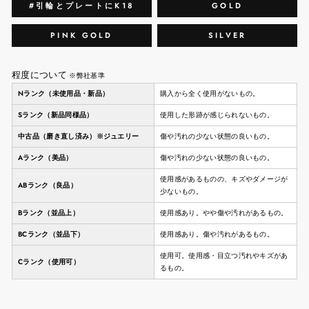
#引輪とプレートにK18
GOLD
PINK GOLD
SILVER
程度について
※弊社基準
Nランク（未使用品・新品）
購入から全く使用がないもの。
Sランク（新品同様品）
使用した形跡が感じられないもの。
中古品（磨き直し済み）※ジュエリー
傷や汚れの少ない状態の良いもの。
Aランク（美品）
傷や汚れの少ない状態の良いもの。
使用感があるものの、キズやダメージが
ABランク（良品）
少ないもの。
Bランク（並品上）
使用感あり。やや傷や汚れがあるもの。
BCランク（並品下）
使用感あり。傷や汚れがあるもの。
使用可。使用感・目立つ汚れやキズがあ
Cランク（使用可）
るもの。