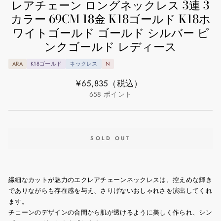
レアチェーン ロングネックレス 3連 3
カラー 69CM 18金 K18ゴールド K18ホ
ワイトゴールド ゴールド シルバー ピ
ンクゴールド レディース
ARA
K18ゴールド
ネックレス
N
通
¥65,835
（税込）
常
658
ポイント
価
格
SOLD OUT
繊細なカットが魅力のエクレアチェーンネックレスは、控えめな輝き
でありながらも存在感を与え、さりげないおしゃれさを演出してくれ
ます。
チェーンのデザインの合間から肌が透けるように美しく作られ、シン