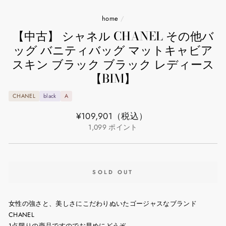
home
/
【中古】 シャネル CHANEL その他バ
ッグ バニティバッグ マットキャビア
スキン ブラック ブラック レディース
【BIM】
CHANEL
black
A
通
¥109,901
（税込）
常
1,099
ポイント
価
格
SOLD OUT
女性の強さと、美しさにこだわりぬいたゴージャスなブランド
CHANEL
1点限りの商品ですのでお早めにどうぞ。