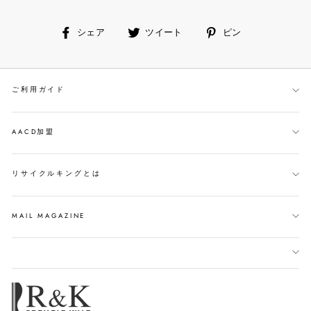
facebook
ツ
ピ
シェア
ツイート
ピン
で
イ
ン
シ
ー
す
ェ
ト
る
ご利用ガイド
ア
す
す
る
る
AACD加盟
リサイクルキングとは
MAIL MAGAZINE