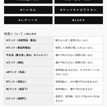
#シャネル
#マットキャビアスキン
#レディース
BLACK
程度について
※弊社基準
Nランク（未使用品・新品）
購入から全く使用がないもの。
Sランク（新品同様品）
使用した形跡が感じられないもの。
中古品（磨き直し済み）※ジュエリー
傷や汚れの少ない状態の良いもの。
Aランク（美品）
傷や汚れの少ない状態の良いもの。
使用感があるものの、キズやダメージが
ABランク（良品）
少ないもの。
Bランク（並品上）
使用感あり。やや傷や汚れがあるもの。
BCランク（並品下）
使用感あり。傷や汚れがあるもの。
使用可。使用感・目立つ汚れやキズがあ
Cランク（使用可）
るもの。