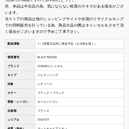
尚、本品は中古品の為、気にならない程度の小キズがある場合がござ
います。
当ストアの商品は他のショッピングサイトや全国のリサイクルキング
での同時販売を行っている為、商品欠品の際はキャンセルをさせて頂
く場合がございますので予めご了承下さい。
配送情報
1～3営業日以内に発送予定（土日祝を除く）
管理番号
BLA31700550
ブランド
CHANEL/シャネル
タイプ
バニティバッグ
対象
レディース
カラー
ブラック / ブラック
季節・シーズン
オールシーズン
生産国
フランス
シリアル
7387477
材質（地金）
マットキャビアスキン