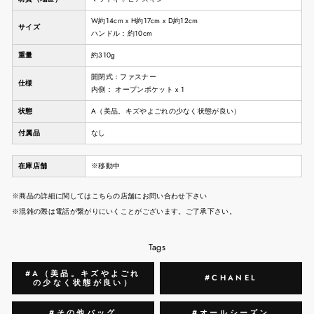
W約14cm x H約17cm x D約12cm
サイズ
ハンドル：約10cm
重量
約310g
開閉式：ファスナー
仕様
内側： オープンポケット x 1
状態
A（美品。キズやよごれの少なく状態が良い）
付属品
なし
在庫店舗
※移動中
※商品の詳細に関してはこちらの店舗にお問い合わせ下さい
※混雑の際は電話が繋がりにいくことがございます。ご了承下さい。
Tags
#A（美品。キズやよごれ
#CHANEL
の少なく状態が良い）
#その他バッグ
#オールシーズン