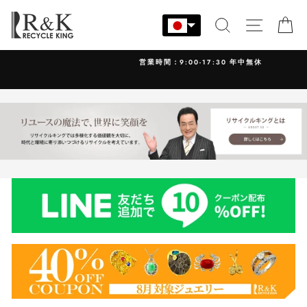
コ
ン
検索
サイト
カ
テ
ン
営業時間：9:00-17:30 年中無休
ツ
に
ス
キ
ッ
プ
す
る