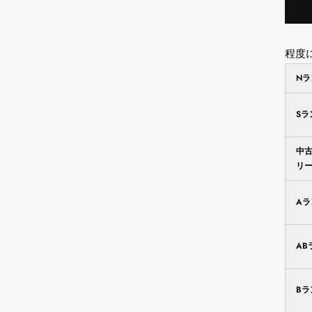
程度
N
S
中
リ
A
AB
B