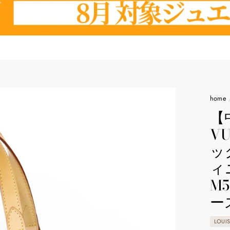
home
【
V
ッ
ィ
M
ー
LOUI