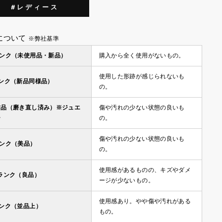
#レディース
について
※弊社基準
ランク（未使用品・新品）
購入から全く使用がないもの。
使用した形跡が感じられないも
ランク（新品同様品）
の。
古品（磨き直し済み）※ジュエ
傷や汚れの少ない状態の良いも
ー
の。
傷や汚れの少ない状態の良いも
ランク（美品）
の。
使用感があるものの、キズやダメ
ランク（良品）
ージが少ないもの。
使用感あり。やや傷や汚れがある
ランク（並品上）
もの。