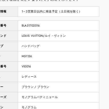
送情報
1～3営業日以内に発送予定（土日祝を除く）
理番号
BLA31702016
ランド
LOUIS VUITTON/ルイ・ヴィトン
イプ
ハンドバッグ
番
M51156
造番号
VI0016
象
レディース
ラー
ブラウン / ブラウン
リーズ
モノグラムバティニョール
イン
モノグラム