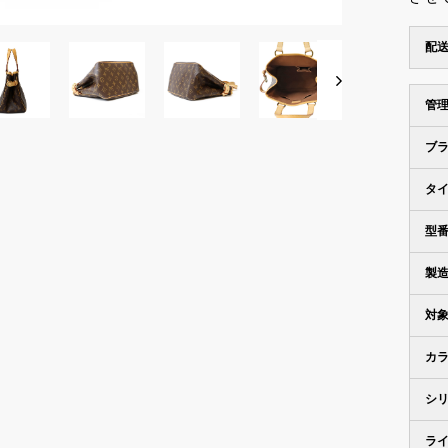
配
管
ブ
タ
型
製
対
カ
シ
ラ