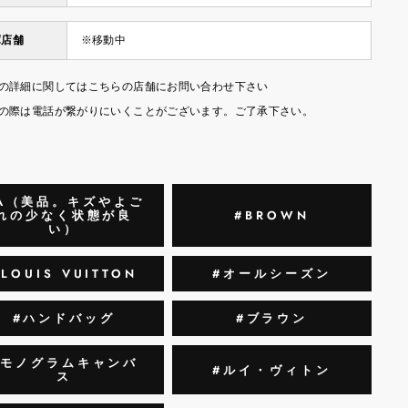
庫店舗
※移動中
の詳細に関してはこちらの店舗にお問い合わせ下さい
の際は電話が繋がりにいくことがございます。ご了承下さい。
A（美品。キズやよご
れの少なく状態が良
#BROWN
い）
#LOUIS VUITTON
#オールシーズン
#ハンドバッグ
#ブラウン
#モノグラムキャンバ
#ルイ・ヴィトン
ス