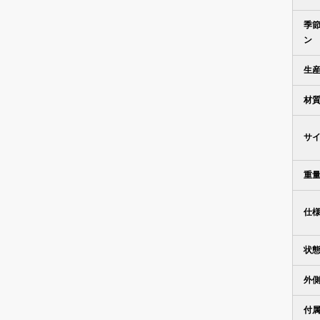
季
ン
生
材
サ
重
仕
状
外
付