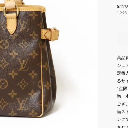
通
¥129
1,298
常
価
格
高品
ジュア
定番
るサ
1点
尚、
ござ
当ス
ング
させ