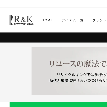
コ
ン
テ
HOME
アイテム一覧
ブラン
ン
ツ
に
ス
キ
ッ
プ
す
る