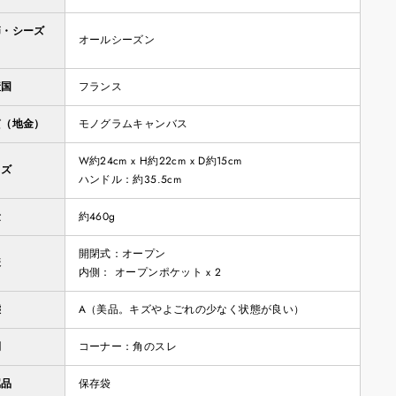
節・シーズ
オールシーズン
産国
フランス
質（地金）
モノグラムキャンバス
W約24cm x H約22cm x D約15cm
イズ
ハンドル：約35.5cm
量
約460g
開閉式：オープン
様
内側： オープンポケット x 2
態
A（美品。キズやよごれの少なく状態が良い）
側
コーナー：角のスレ
属品
保存袋