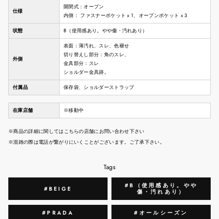
開閉式：オープン
仕様
内側： ファスナーポケット x 1、オープンポケット x 3
状態
B（使用感あり。やや傷・汚れあり）
表面：薄汚れ、スレ、色褪せ
切り替えし部分：角のスレ、
外側
金具部分：スレ
ショルダー金具跡。
付属品
保存袋、ショルダーストラップ
在庫店舗
※移動中
※商品の詳細に関してはこちらの店舗にお問い合わせ下さい
※混雑の際は電話が繋がりにいくことがございます。ご了承下さい。
Tags
#B（使用感あり。やや
#BEIGE
傷・汚れあり）
#PRADA
#オールシーズン