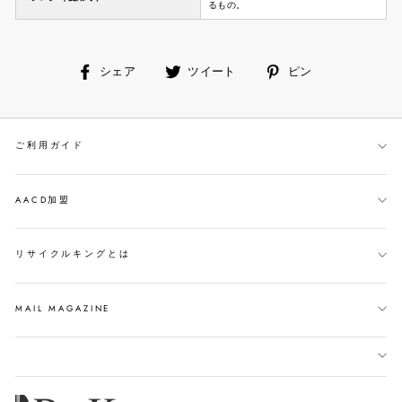
るもの。
facebook
ツ
ピ
シェア
ツイート
ピン
で
イ
ン
シ
ー
す
ェ
ト
る
ご利用ガイド
ア
す
す
る
る
AACD加盟
リサイクルキングとは
MAIL MAGAZINE