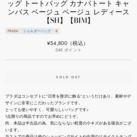
ッグ トートバッグ カナパトート キャ
ンバス ベージュ ベージュ レディース
【SH】【BIM】
PRADA
ショルダーバッグ
B
通
¥54,800
（税込）
常
548
ポイント
価
格
SOLD OUT
プラダはコンセプトに“日常を贅沢に飾る”というだけあり、素材やデ
ザインに非常にこだわったブランドです。
とっても使いやすく、可愛らしいバッグです♪
1点限りの商品ですのでお早めにどうぞ。
尚、本品は中古品の為、気にならない程度の小キズがある場合がござ
います。
当ストアの商品は他のショッピングサイトや全国のリサイクルキング