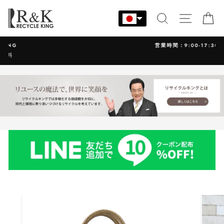
コ
ン
検索
サイト
カ
テ
ン
営業時間：9:00-17:30 年中無休
ツ
に
ス
キ
ッ
プ
す
る