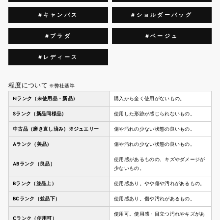
#キャンバス
#ショルダーバッグ
#プラダ
#ベージュ
#レディース
程度について
※弊社基準
Nランク（未使用品・新品）
購入から全く使用がないもの。
Sランク（新品同様品）
使用した形跡が感じられないもの。
中古品（磨き直し済み）※ジュエリー
傷や汚れの少ない状態の良いもの。
Aランク（美品）
傷や汚れの少ない状態の良いもの。
使用感があるものの、キズやダメージが
ABランク（良品）
少ないもの。
Bランク（並品上）
使用感あり。やや傷や汚れがあるもの。
BCランク（並品下）
使用感あり。傷や汚れがあるもの。
使用可。使用感・目立つ汚れやキズがあ
Cランク（使用可）