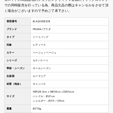
での同時販売を行っている為、商品欠品の際はキャンセルをさせて頂
く場合がございますので予めご了承下さい。
管理番号
BLA36008228
ブランド
PRADA/プラダ
タイプ
トートバッグ
対象
レディース
カラー
ベージュ / ベージュ
シリーズ
カナパトート
季節・シーズン
オールシーズン
生産国
ルーマニア
材質（地金）
キャンバス
W約28.5cm x H約18cm x D約16cm
サイズ
ハンドル：約31cm
ショルダー：約75～129cm
重量
約710g