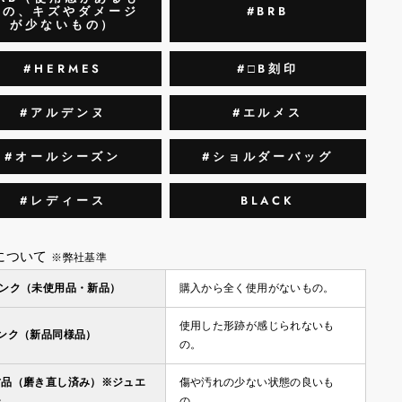
のの、キズやダメージ
#BRB
が少ないもの）
#HERMES
#□B刻印
#アルデンヌ
#エルメス
#オールシーズン
#ショルダーバッグ
#レディース
BLACK
について
※弊社基準
ランク（未使用品・新品）
購入から全く使用がないもの。
使用した形跡が感じられないも
ランク（新品同様品）
の。
古品（磨き直し済み）※ジュエ
傷や汚れの少ない状態の良いも
ー
の。