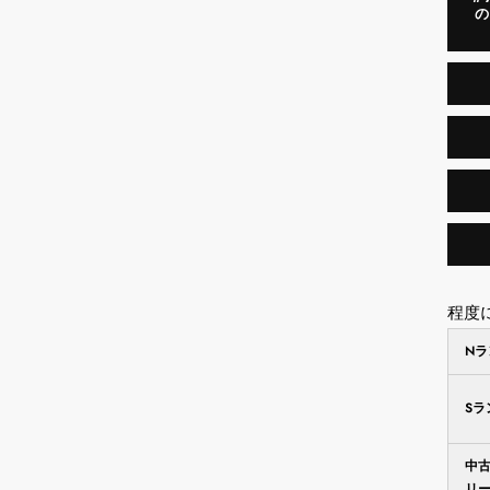
程度
N
S
中
リ