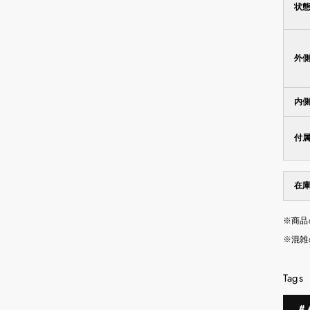
状
外
内
付
在
※商品
※混雑
Tags
#