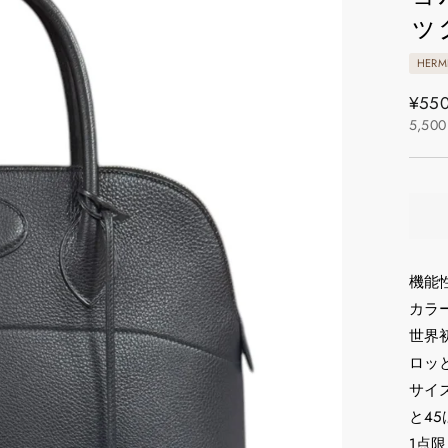
ッ
HERM
通
¥550
5,500
常
価
格
機能
カラ
世界
ロッ
サイズ
と4
1点