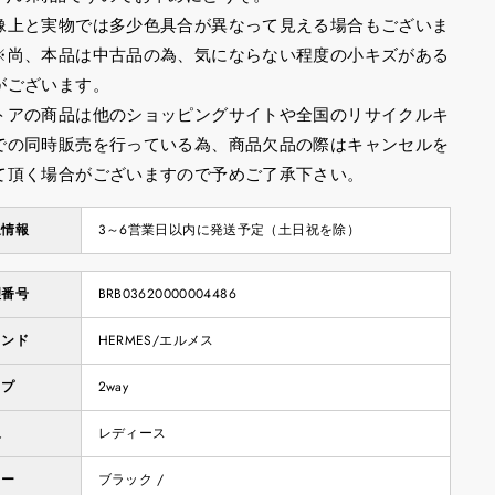
像上と実物では多少色具合が異なって見える場合もございま
※尚、本品は中古品の為、気にならない程度の小キズがある
がございます。
トアの商品は他のショッピングサイトや全国のリサイクルキ
での同時販売を行っている為、商品欠品の際はキャンセルを
て頂く場合がございますので予めご了承下さい。
送情報
3～6営業日以内に発送予定（土日祝を除）
理番号
BRB03620000004486
ランド
HERMES/エルメス
イプ
2way
象
レディース
ラー
ブラック /