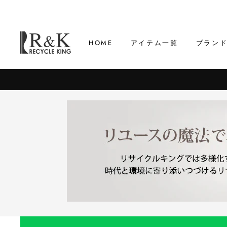
コ
ン
テ
HOME
アイテム一覧
ブラン
ン
ツ
に
ス
キ
ッ
プ
す
る