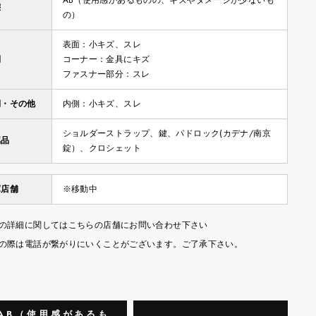
AB（使用感があるものの、キズやダメージが少ないも
態
の）
表面：小キズ、スレ
側
コーナー：金具にキズ
ファスナー部分：スレ
側・その他
内側：小キズ、スレ
ショルダーストラップ、鍵、パドロック(カデナ/南京
属品
錠）、クロシェット
庫店舗
※移動中
の詳細に関してはこちらの店舗にお問い合わせ下さい
の際は電話が繋がりにいくことがございます。ご了承下さい。
AB（使用感があるも