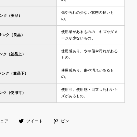
傷や汚れの少ない状態の良いも
ランク（美品）
の。
使用感があるものの、キズやダメ
ランク（良品）
ージが少ないもの。
使用感あり。やや傷や汚れがある
ランク（並品上）
もの。
使用感あり。傷や汚れがあるも
ランク（並品下）
の。
使用可。使用感・目立つ汚れやキ
ランク（使用可）
ズがあるもの。
facebook
ツ
ピ
シェア
ツイート
ピン
で
イ
ン