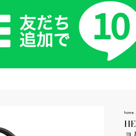
home
H
ョ