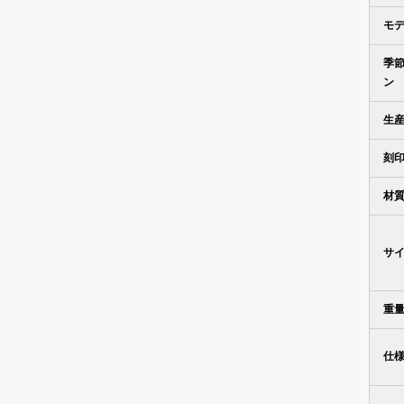
モ
季
ン
生
刻
材
サ
重
仕