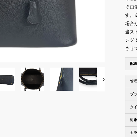
※画
す。
場合
当ス
ング
させ
配
管
ブ
タ
対
カ