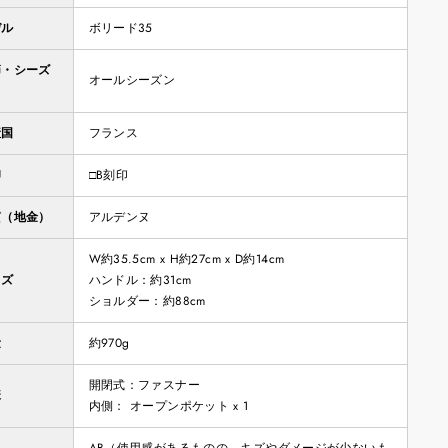
デル
ボリード35
節・シーズ
オールシーズン
産国
フランス
印
□B刻印
質（地金）
アルデンヌ
W約35.5cm x H約27cm x D約14cm
イズ
ハンドル：約31cm
ショルダー：約88cm
量
約970g
開閉式：ファスナー
様
内側： オープンポケット x 1