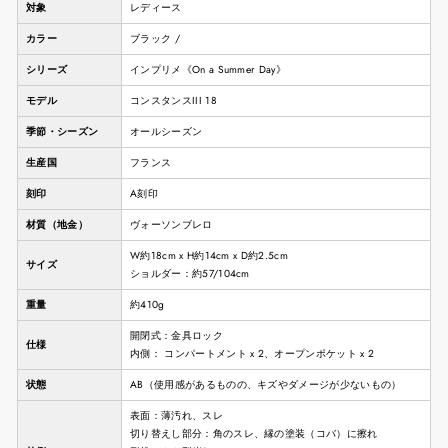
対象
レディース
カラー
ブラック /
シリーズ
インプリメ《On a Summer Day》
モデル
コンスタンスIII 18
季節・シーズン
オールシーズン
生産国
フランス
刻印
A刻印
材質（地金）
ヴォーソンブレロ
W約18cm x H約14cm x D約2.5cm
サイズ
ショルダー：約57/104cm
重量
約410g
開閉式：金具ロック
仕様
内側： コンパートメント x 2、オープンポケット x 2
状態
AB（使用感があるものの、キズやダメージが少ないもの）
表面：薄汚れ、スレ
切り替えし部分：角のスレ、縁の塗装（コバ）に擦れ