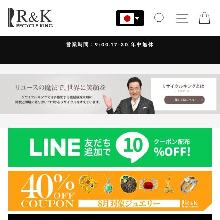
コ
ン
検索
サイト
カ
テ
ン
営業時間：9:00-17:30 年中無休
ツ
に
ス
キ
ッ
プ
す
る