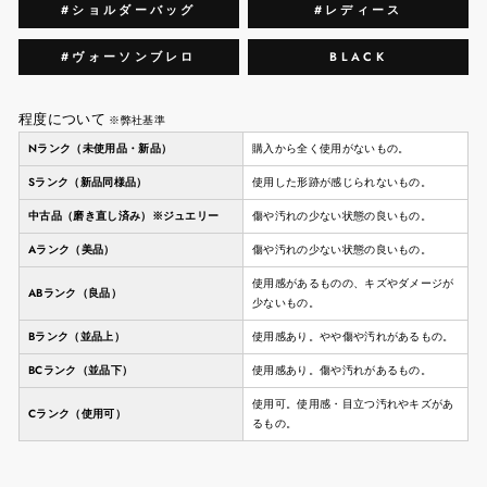
#ショルダーバッグ
#レディース
#ヴォーソンブレロ
BLACK
程度について
※弊社基準
Nランク（未使用品・新品）
購入から全く使用がないもの。
Sランク（新品同様品）
使用した形跡が感じられないもの。
中古品（磨き直し済み）※ジュエリー
傷や汚れの少ない状態の良いもの。
Aランク（美品）
傷や汚れの少ない状態の良いもの。
使用感があるものの、キズやダメージが
ABランク（良品）
少ないもの。
Bランク（並品上）
使用感あり。やや傷や汚れがあるもの。
BCランク（並品下）
使用感あり。傷や汚れがあるもの。
使用可。使用感・目立つ汚れやキズがあ
Cランク（使用可）
るもの。