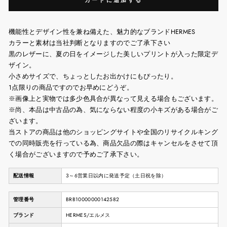
カートに追加する
機能性とデザイン性を兼ね備えた、魅力的なブランドHERMES
カラーと素材は当社判断となりますのでご了承下さい
黒のレザーに、夏の日をイメージした美しいプリントが入った限定デ
ザイン。
小さめサイズで、ちょっとしたお出かけにもぴったり。
1点限りの商品ですのでお早めにどうぞ。
※画像上と実物では多少色具合が異なって見える場合もございます。
※尚、本品は中古品の為、気にならない程度の小キズがある場合がご
ざいます。
当ストアの商品は他のショッピングサイトや全国のリサイクルキング
での同時販売を行っている為、商品欠品の際はキャンセルをさせて頂
く場合がございますので予めご了承下さい。
配送情報
3～6営業日以内に発送予定（土日祝を除）
管理番号
BRB10000000142582
ブランド
HERMES/エルメス