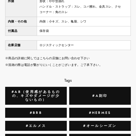
外側
形状：やや型崩れ
ハンドル・ストラップ：スレ、コバ擦れ、金具スレ、クセ
コーナー：角のスレ
内側・その他
内側：小キズ、スレ、亀裂、シワ
付属品
保存袋
在庫店舗
ロジスティックセンター
※商品の詳細に関してはこちらの店舗にお問い合わせ下さい
※混雑の際は電話が繋がりにいくことがございます。ご了承下さい。
Tags
#AB（使用感があるもの
の、キズやダメージが少
#A刻印
ないもの）
#BRB
#HERMES
#エルメス
#オールシーズン