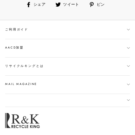
facebook
ツ
ピ
シェア
ツイート
ピン
で
イ
ン
シ
ー
す
ェ
ト
る
ご利用ガイド
ア
す
す
る
る
AACD加盟
リサイクルキングとは
MAIL MAGAZINE