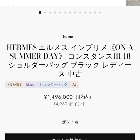
home
/
HERMES エルメス インプリメ《ON A
SUMMER DAY》 コンスタンスIII 18
ショルダーバッグ ブラック レディー
ス 中古
HERMES
black
ショルダーバッグ
AB
通
¥1,496,000
（税込）
常
14,960
ポイント
価
格
残り 1 点