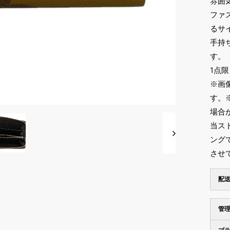
雰囲
ファ
るサ
手持
す。
1点
※画
す。
場合
当ス
ング
させ
配
管