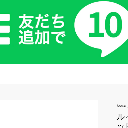
home
ル
ッ