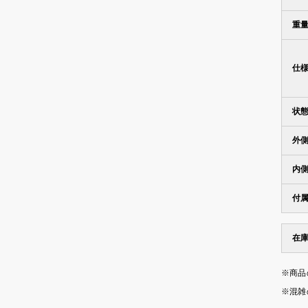
重
仕
状
外
内
付
在
※商品
※混雑