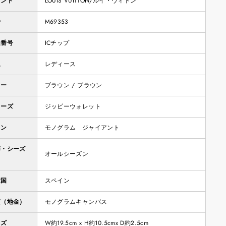
ランド
LOUIS VUITTON/ルイ・ヴィトン
番
M69353
造番号
ICチップ
象
レディース
ラー
ブラウン / ブラウン
リーズ
ジッピーウォレット
イン
モノグラム ジャイアント
節・シーズ
オールシーズン
産国
スペイン
質（地金）
モノグラムキャンバス
イズ
W約19.5cm x H約10.5cmx D約2.5cm