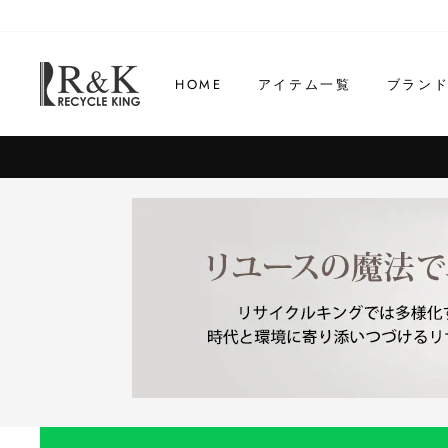
コ
ン
テ
HOME
アイテム一覧
ブラン
ン
ツ
に
ス
キ
ッ
プ
す
る