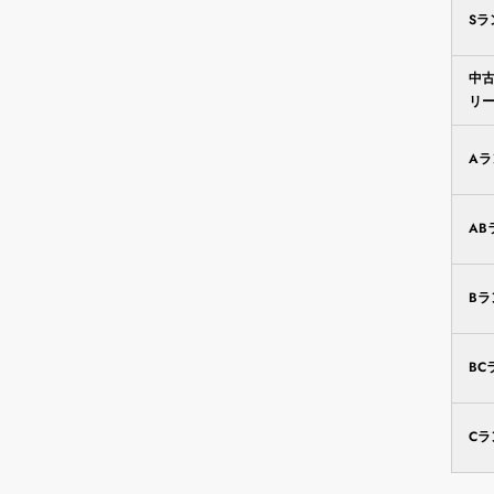
S
中
リ
A
AB
B
BC
C