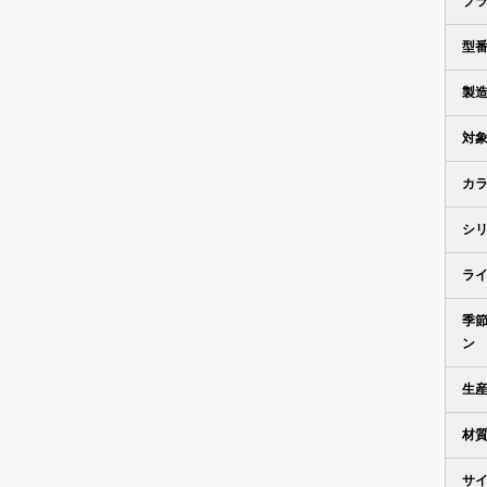
ブ
型
製
対
カ
シ
ラ
季
ン
生
材
サ