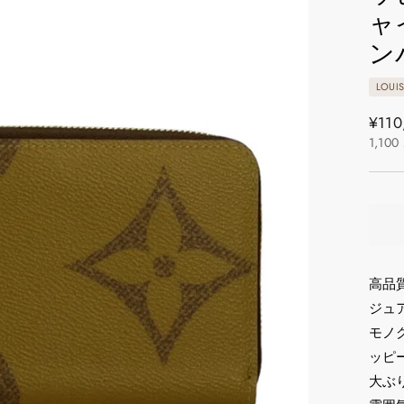
ャ
ン
LOUI
通
¥110
1,100
常
価
格
高品
ジュア
モノ
ッピ
大ぶ