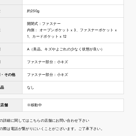
量
約250g
開閉式：ファスナー
様
内側： オープンポケット x 3、ファスナーポケット x
1、カードポケット x 12
態
A（美品。キズやよごれの少なく状態が良い）
側
ファスナー部分：小キズ
側・その他
ファスナー部分：小キズ
属品
なし
庫店舗
※移動中
の詳細に関してはこちらの店舗にお問い合わせ下さい
の際は電話が繋がりにいくことがございます。ご了承下さい。