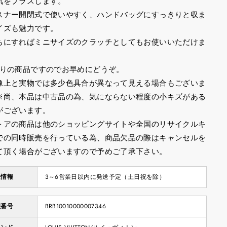
気をプラスします。
スナー開閉式で使いやすく、ハンドバッグにすっきりと収ま
イズも魅力です。
ちにすればミニサイズのクラッチとしてもお使いいただけま
限りの商品ですのでお早めにどうぞ。
像上と実物では多少色具合が異なって見える場合もございま
※尚、本品は中古品の為、気にならない程度の小キズがある
がございます。
トアの商品は他のショッピングサイトや全国のリサイクルキ
での同時販売を行っている為、商品欠品の際はキャンセルを
て頂く場合がございますので予めご了承下さい。
送情報
3～6営業日以内に発送予定（土日祝を除）
理番号
BRB10010000007346