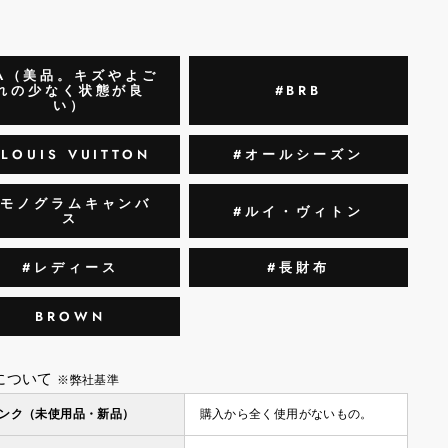
A（美品。キズやよご
れの少なく状態が良
#BRB
い）
#LOUIS VUITTON
#オールシーズン
#モノグラムキャンバ
#ルイ・ヴィトン
ス
#レディース
#長財布
BROWN
について
※弊社基準
ランク（未使用品・新品）
購入から全く使用がないもの。