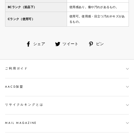
BCランク（並品下）
使用感あり。傷や汚れがあるもの。
使用可。使用感・目立つ汚れやキズがあ
Cランク（使用可）
るもの。
facebook
ツ
ピ
シェア
ツイート
ピン
で
イ
ン
シ
ー
す
ェ
ト
る
ご利用ガイド
ア
す
す
る
る
AACD加盟
リサイクルキングとは
MAIL MAGAZINE