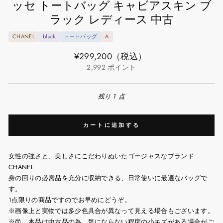
ッセ トートバッグ キャビアスキン ブ
ラック レディース 中古
CHANEL
black
トートバッグ
A
通
¥299,200
（税込）
常
2,992
ポイント
価
格
残り 1 点
カートに追加する
女性の強さと、美しさにこだわりぬいたゴージャスなブランド
CHANEL
身の回りの必需品を充分に収納できる、日常使いに最適なバッグで
す。
1点限りの商品ですのでお早めにどうぞ。
※画像上と実物では多少色具合が異なって見える場合もございます。
※尚、本品は中古品の為、気にならない程度の小キズがある場合がご