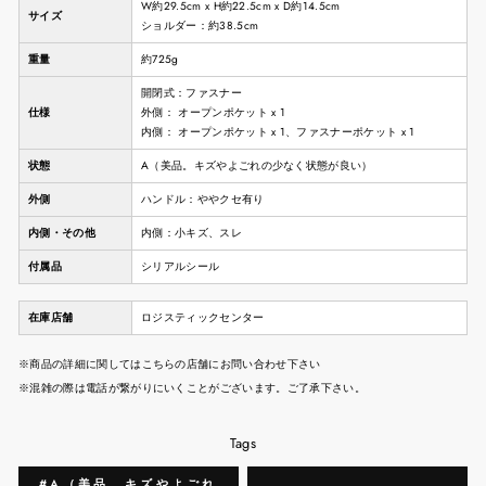
W約29.5cm x H約22.5cm x D約14.5cm
サイズ
ショルダー：約38.5cm
重量
約725g
開閉式：ファスナー
仕様
外側： オープンポケット x 1
内側： オープンポケット x 1、ファスナーポケット x 1
状態
A（美品。キズやよごれの少なく状態が良い）
外側
ハンドル：ややクセ有り
内側・その他
内側：小キズ、スレ
付属品
シリアルシール
在庫店舗
ロジスティックセンター
※商品の詳細に関してはこちらの店舗にお問い合わせ下さい
※混雑の際は電話が繋がりにいくことがございます。ご了承下さい。
Tags
#A（美品。キズやよごれ