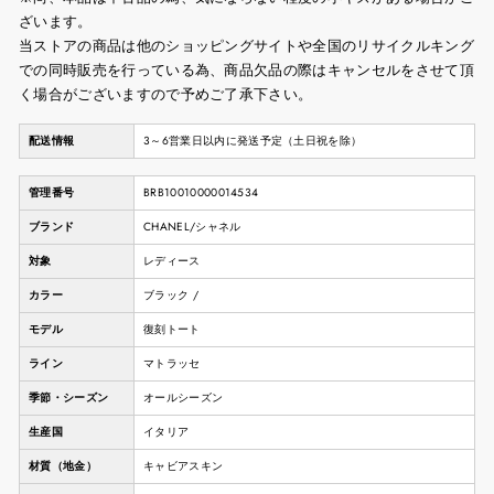
ざいます。
当ストアの商品は他のショッピングサイトや全国のリサイクルキング
での同時販売を行っている為、商品欠品の際はキャンセルをさせて頂
く場合がございますので予めご了承下さい。
配送情報
3～6営業日以内に発送予定（土日祝を除）
管理番号
BRB10010000014534
ブランド
CHANEL/シャネル
対象
レディース
カラー
ブラック /
モデル
復刻トート
ライン
マトラッセ
季節・シーズン
オールシーズン
生産国
イタリア
材質（地金）
キャビアスキン