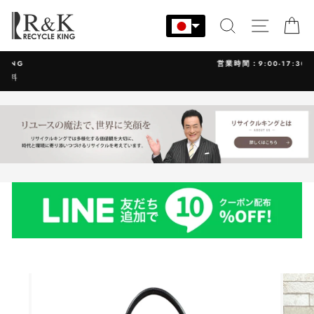
コ
ン
検索
サイト
カ
テ
ン
営業時間：9:00-17:30 年中無休
ツ
に
ス
キ
ッ
プ
す
る