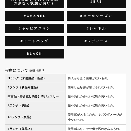
#BRB
の少なく状態が良い）
#CHANEL
#オールシーズン
#キャビアスキン
#シャネル
#トートバッグ
#レディース
BLACK
程度について
※弊社基準
Nランク（未使用品・新品）
購入から全く使用がないもの。
Sランク（新品同様品）
使用した形跡が感じられないもの。
中古品（磨き直し済み）※ジュエリー
傷や汚れの少ない状態の良いもの。
Aランク（美品）
傷や汚れの少ない状態の良いもの。
使用感があるものの、キズやダメージが
ABランク（良品）
少ないもの。
Bランク（並品上）
使用感あり。やや傷や汚れがあるもの。