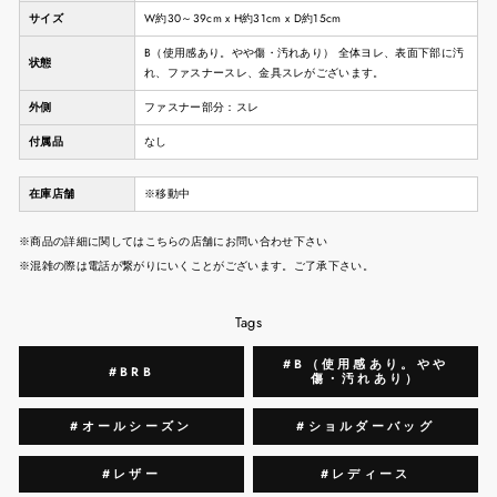
サイズ
W約30～39cm x H約31cm x D約15cm
B（使用感あり。やや傷・汚れあり） 全体ヨレ、表面下部に汚
状態
れ、ファスナースレ、金具スレがございます。
外側
ファスナー部分：スレ
付属品
なし
在庫店舗
※移動中
※商品の詳細に関してはこちらの店舗にお問い合わせ下さい
※混雑の際は電話が繋がりにいくことがございます。ご了承下さい。
Tags
#B（使用感あり。やや
#BRB
傷・汚れあり）
#オールシーズン
#ショルダーバッグ
#レザー
#レディース