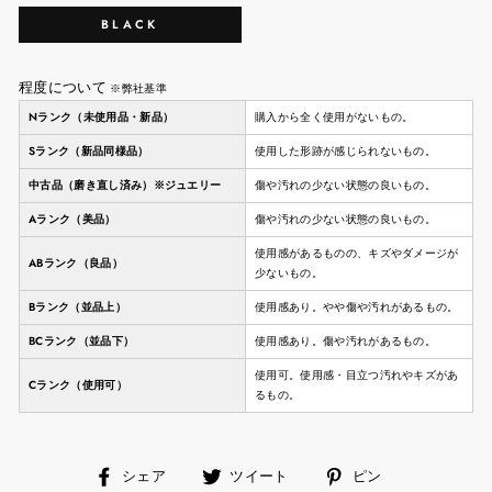
BLACK
程度について
※弊社基準
Nランク（未使用品・新品）
購入から全く使用がないもの。
Sランク（新品同様品）
使用した形跡が感じられないもの。
中古品（磨き直し済み）※ジュエリー
傷や汚れの少ない状態の良いもの。
Aランク（美品）
傷や汚れの少ない状態の良いもの。
使用感があるものの、キズやダメージが
ABランク（良品）
少ないもの。
Bランク（並品上）
使用感あり。やや傷や汚れがあるもの。
BCランク（並品下）
使用感あり。傷や汚れがあるもの。
使用可。使用感・目立つ汚れやキズがあ
Cランク（使用可）
るもの。
facebook
ツ
ピ
シェア
ツイート
ピン