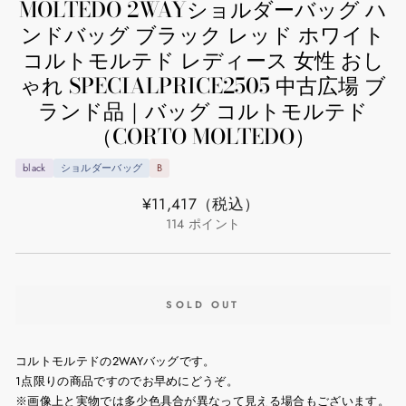
MOLTEDO 2WAYショルダーバッグ ハ
ンドバッグ ブラック レッド ホワイト
コルトモルテド レディース 女性 おし
ゃれ SPECIALPRICE2505 中古広場 ブ
ランド品｜バッグ コルトモルテド
（CORTO MOLTEDO）
black
ショルダーバッグ
B
通
¥11,417
（税込）
常
114
ポイント
価
格
SOLD OUT
コルトモルテドの2WAYバッグです。
1点限りの商品ですのでお早めにどうぞ。
※画像上と実物では多少色具合が異なって見える場合もございます。