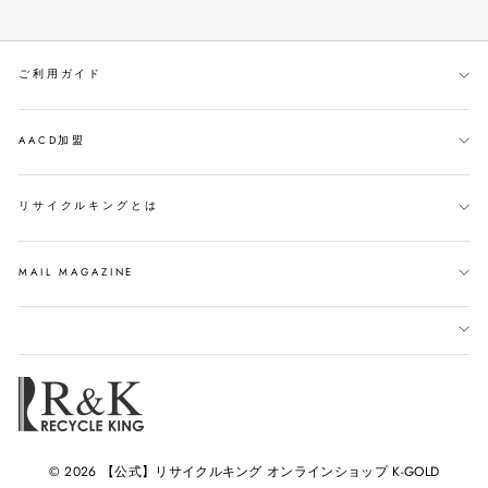
で
イ
ン
シ
ー
す
ェ
ト
る
ご利用ガイド
ア
す
す
る
る
AACD加盟
リサイクルキングとは
MAIL MAGAZINE
© 2026 【公式】リサイクルキング オンラインショップ K-GOLD