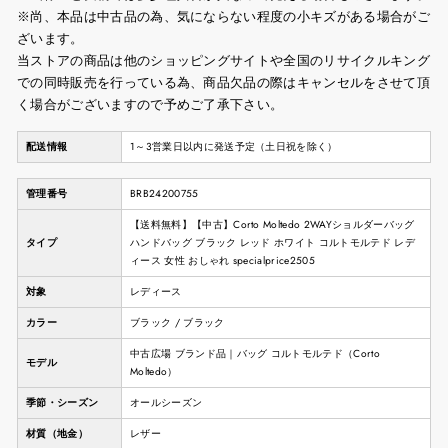
※尚、本品は中古品の為、気にならない程度の小キズがある場合がご
ざいます。
当ストアの商品は他のショッピングサイトや全国のリサイクルキング
での同時販売を行っている為、商品欠品の際はキャンセルをさせて頂
く場合がございますので予めご了承下さい。
配送情報
1～3営業日以内に発送予定（土日祝を除く）
管理番号
BRB24200755
【送料無料】【中古】Corto Moltedo 2WAYショルダーバッグ
タイプ
ハンドバッグ ブラック レッド ホワイト コルトモルテド レデ
ィース 女性 おしゃれ specialprice2505
対象
レディース
カラー
ブラック / ブラック
中古広場 ブランド品｜バッグ コルトモルテド（Corto
モデル
Moltedo）
季節・シーズン
オールシーズン
材質（地金）
レザー