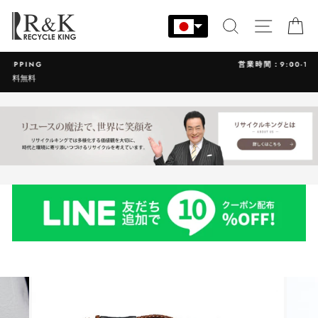
コ
ン
検索
サイト
カ
テ
ン
営業時間：9:00-17:30 年中無休
ツ
に
ス
キ
ッ
プ
す
る