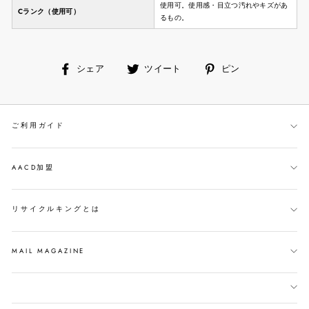
使用可。使用感・目立つ汚れやキズがあ
Cランク（使用可）
るもの。
facebook
ツ
ピ
シェア
ツイート
ピン
で
イ
ン
シ
ー
す
ェ
ト
る
ご利用ガイド
ア
す
す
る
る
AACD加盟
リサイクルキングとは
MAIL MAGAZINE