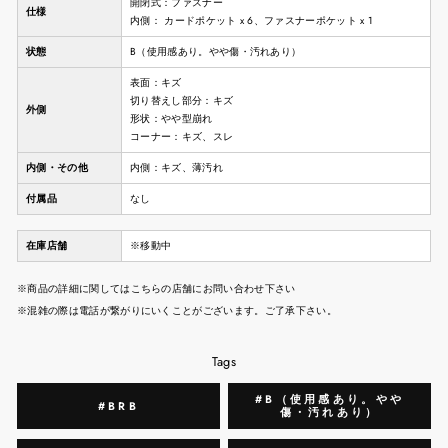
開閉式：ファスナー
仕様
内側： カードポケット x 6、ファスナーポケット x 1
状態
B（使用感あり。やや傷・汚れあり）
表面：キズ
切り替えし部分：キズ
外側
形状：やや型崩れ
コーナー：キズ、スレ
内側・その他
内側：キズ、薄汚れ
付属品
なし
在庫店舗
※移動中
※商品の詳細に関してはこちらの店舗にお問い合わせ下さい
※混雑の際は電話が繋がりにいくことがございます。ご了承下さい。
Tags
#B（使用感あり。やや
#BRB
傷・汚れあり）