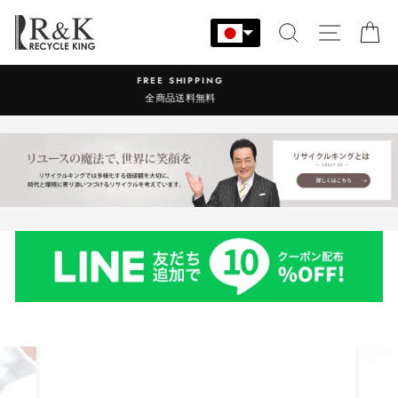
コ
ン
検索
サイト
カ
テ
ン
営業時間：9:00-17:30 年中無休
ツ
に
ス
キ
ッ
プ
す
る