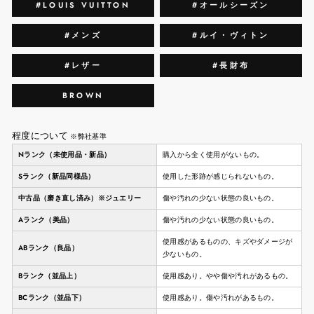
#LOUIS VUITTON
#オールシーズン
#メンズ
#ルイ・ヴィトン
#レザー
#長財布
BROWN
程度について
※弊社基準
Nランク（未使用品・新品）
購入から全く使用がないもの。
Sランク（新品同様品）
使用した形跡が感じられないもの。
中古品（磨き直し済み）※ジュエリー
傷や汚れの少ない状態の良いもの。
Aランク（美品）
傷や汚れの少ない状態の良いもの。
使用感があるものの、キズやダメージが
ABランク（良品）
少ないもの。
Bランク（並品上）
使用感あり。やや傷や汚れがあるもの。
BCランク（並品下）
使用感あり。傷や汚れがあるもの。