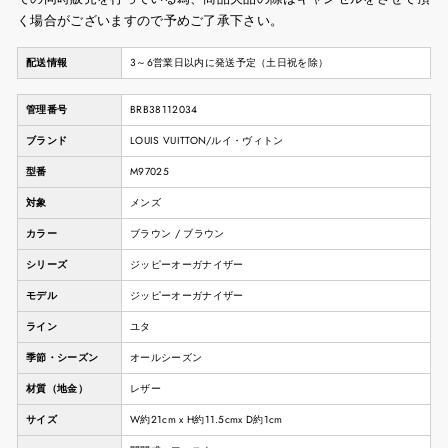
く場合がございますので予めご了承下さい。
配送情報
3～6営業日以内に発送予定（土日祝を除）
管理番号
BRB38112034
ブランド
LOUIS VUITTON/ルイ・ヴィトン
型番
M97025
対象
メンズ
カラー
ブラウン / ブラウン
シリーズ
ジッピーオーガナイザー
モデル
ジッピーオーガナイザー
ライン
ユタ
季節・シーズン
オールシーズン
材質（地金）
レザー
サイズ
W約21cm x H約11.5cmx D約1cm