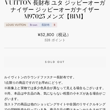
VUITTON 長財布 ユタ ジッピーオーガ
ナイザー ジッピーオーガナイザー
M97025 メンズ【BIM】
LOUIS VUITTON
Brown
長財布
B
通
¥52,800
（税込）
常
528
ポイント
価
格
SOLD OUT
ルイヴィトンのラウンドファスナー長財布です。
1点限りの商品ですのでお早めにどうぞ。
※画像上と実物では多少色具合が異なって見える場合もございます。
※尚、本品は中古品の為、気にならない程度の小キズがある場合がご
ざいます。
当ストアの商品は他のショッピングサイトや全国のリサイクルキング
での同時販売を行っている為、商品欠品の際はキャンセルをさせて頂