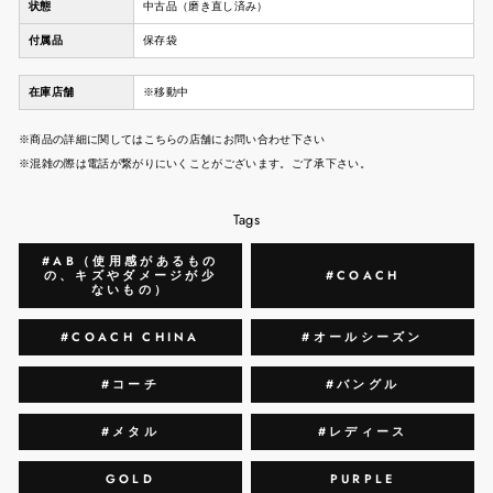
状態
中古品（磨き直し済み）
付属品
保存袋
在庫店舗
※移動中
※商品の詳細に関してはこちらの店舗にお問い合わせ下さい
※混雑の際は電話が繋がりにいくことがございます。ご了承下さい。
Tags
#AB（使用感があるもの
の、キズやダメージが少
#COACH
ないもの）
#COACH CHINA
#オールシーズン
#コーチ
#バングル
#メタル
#レディース
GOLD
PURPLE