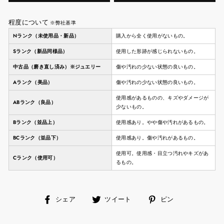
程度について
※弊社基準
Nランク（未使用品・新品）
購入から全く使用がないもの。
Sランク（新品同様品）
使用した形跡が感じられないもの。
中古品（磨き直し済み）※ジュエリー
傷や汚れの少ない状態の良いもの。
Aランク（美品）
傷や汚れの少ない状態の良いもの。
使用感があるものの、キズやダメージが
ABランク（良品）
少ないもの。
Bランク（並品上）
使用感あり。やや傷や汚れがあるもの。
BCランク（並品下）
使用感あり。傷や汚れがあるもの。
使用可。使用感・目立つ汚れやキズがあ
Cランク（使用可）
るもの。
facebook
ツ
ピ
シェア
ツイート
ピン
で
イ
ン
シ
ー
す