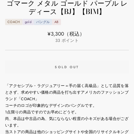
ゴマーク メタル ゴールド パープル レ
ディース【BJ】【BIM】
COACH
gold
バングル
AB
通
¥3,300
（税込）
常
33
ポイント
価
格
SOLD OUT
「アクセシブル・ラグジュアリー＝手の届く高級品」として品質を落
とさず、求めやすい価格の商品を打ち出すアメリカのファッションブ
ランド「COACH」
コーチのロゴが印象的なデザインのバングルです。
1点限りの商品ですのでお早めにどうぞ。
尚、本品は中古品の為、気にならない程度の小キズがある場合がござ
います。
当ストアの商品は他のショッピングサイトや全国のリサイクルキング