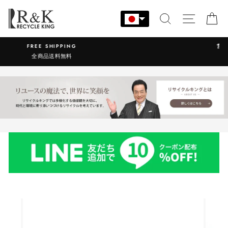
コ
ン
検索
サイト
カ
テ
ン
営業時間：9:00-17:30 年中無休
ツ
に
ス
キ
ッ
プ
す
る