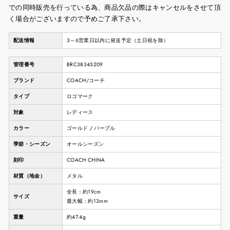
での同時販売を行っている為、商品欠品の際はキャンセルをさせて頂
く場合がございますので予めご了承下さい。
配送情報
3～6営業日以内に発送予定（土日祝を除）
管理番号
BRC38345209
ブランド
COACH/コーチ
タイプ
ロゴマーク
対象
レディース
カラー
ゴールド / パープル
季節・シーズン
オールシーズン
刻印
COACH CHINA
材質（地金）
メタル
全長：約19cm
サイズ
最大幅：約13mm
重量
約47.4g