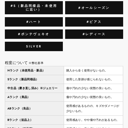
#S（新品同様品・未使用
#オールシーズン
に近い）
#ハート
#ピアス
#ポンテヴェキオ
#レディース
SILVER
程度について
※弊社基準
Nランク（未使用品・新品）
購入から全く使用がないもの。
Sランク（新品同様品）
使用した形跡が感じられないもの。
中古品（磨き直し済み）※ジュエリー
傷や汚れの少ない状態の良いもの。
Aランク（美品）
傷や汚れの少ない状態の良いもの。
使用感があるものの、キズやダメージが
ABランク（良品）
少ないもの。
Bランク（並品上）
使用感あり。やや傷や汚れがあるもの。