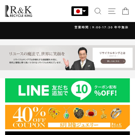
コ
ン
検索
サイト
カ
テ
ン
営業時間：9:00-17:30 年中無休
ツ
に
ス
キ
ッ
プ
す
る