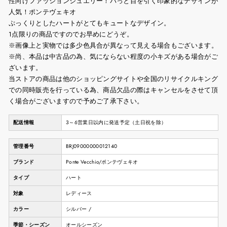
性向けファッションジュエリー！パっと目を引く印象的なデザインが
人気！ポンテヴェキオ
ぷっくりとしたハートがとてもキュートなデザイン。
1点限りの商品ですのでお早めにどうぞ。
※画像上と実物では多少色具合が異なって見える場合もございます。
※尚、本品は中古品の為、気にならない程度の小キズがある場合がご
ざいます。
当ストアの商品は他のショッピングサイトや全国のリサイクルキング
での同時販売を行っている為、商品欠品の際はキャンセルをさせて頂
く場合がございますので予めご了承下さい。
配送情報
3～6営業日以内に発送予定（土日祝を除）
管理番号
BRJ09000000012140
ブランド
Ponte Vecchio/ポンテヴェキオ
タイプ
ハート
対象
レディース
カラー
シルバー /
季節・シーズン
オールシーズン