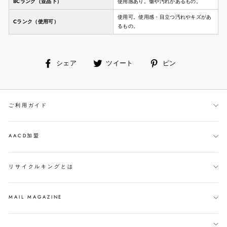
BCランク（並品下）
使用感あり。傷や汚れがあるもの。
使用可。使用感・目立つ汚れやキズがあ
Cランク（使用可）
るもの。
facebook
ツ
ピ
シェア
ツイート
ピン
で
イ
ン
シ
ー
す
ェ
ト
る
ご利用ガイド
ア
す
す
る
る
AACD加盟
リサイクルキングとは
MAIL MAGAZINE