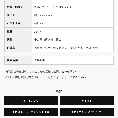
材質（地金）
Pt950プラチナ/Pt900プラチナ
サイズ
約8mm x 9mm
ポスト長さ
約9mm
重量
約5.7g
状態
中古品（磨き直し済み）
付属品
当店オリジナルラッピング、販売証明書（当店発行）
在庫店舗
※移動中
※商品の詳細に関してはこちらの店舗にお問い合わせ下さい
※混雑の際は電話が繋がりにいくことがございます。ご了承下さい。
Tags
#13720
#BRJ
#PONTE VECCHIO
#PT950プラチナ