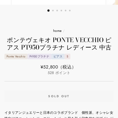
home
/
ポンテヴェキオ PONTE VECCHIO ピ
アス PT950プラチナ レディース 中古
Ponte Vecchio
Pt950プラチナ
ピアス
S
通
¥52,800
（税込）
常
528
ポイント
価
格
SOLD OUT
イタリアンジュエリーと日本のコラボブランド 個性派、オシャレ女