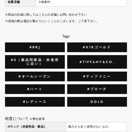
在庫店舗
※移動中
※商品の詳細に関してはこちらの店舗にお問い合わせ下さい
※混雑の際は電話が繋がりにいくことがございます。ご了承下さい。
Tags
#BRJ
#K18ゴールド
#S（新品同様品・未使用
#TIFFANY&CO.
に近い）
#オールシーズン
#ティファニー
#ハート
#ブローチ
#レディース
GOLD
程度について
※弊社基準
Nランク（未使用品・新品）
購入から全く使用がないもの。