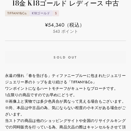
18金 K18ゴールド レディース 中古
TIFFANY&Co.
K18ゴールド
S
通
¥54,340
（税込）
常
543
ポイント
価
格
SOLD OUT
永遠の憧れ「春を告げる」ティファニーブルーに包まれたジュエリー
ジュエリー界のトップを走り続ける「TIFFANY&Co」
ワンポイントになるハートモチーフがキュートなブローチです。
1点限りの商品ですのでお早めにどうぞ。
※画像上と実物では多少色具合が異なって見える場合もございます。
※尚、本品は中古品の為、気にならない程度の小キズがある場合がご
ざいます。
当ストアの商品は他のショッピングサイトや全国のリサイクルキング
での同時販売を行っている為、商品欠品の際はキャンセルをさせて頂