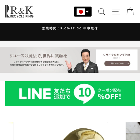
コ
ン
検索
サイト
カ
テ
ン
営業時間：9:00-17:30 年中無休
ツ
に
ス
キ
ッ
プ
す
る