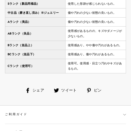
Sランク（新品同様品）
使用した形跡が感じられないもの。
中古品（磨き直し済み）※ジュエリー
傷や汚れの少ない状態の良いもの。
Aランク（美品）
傷や汚れの少ない状態の良いもの。
使用感があるものの、キズやダメージが
ABランク（良品）
少ないもの。
Bランク（並品上）
使用感あり。やや傷や汚れがあるもの。
BCランク（並品下）
使用感あり。傷や汚れがあるもの。
使用可。使用感・目立つ汚れやキズがあ
Cランク（使用可）
るもの。
facebook
ツ
ピ
シェア
ツイート
ピン
で
イ
ン
シ
ー
す
ェ
ト
る
ご利用ガイド
ア
す
す
る
る