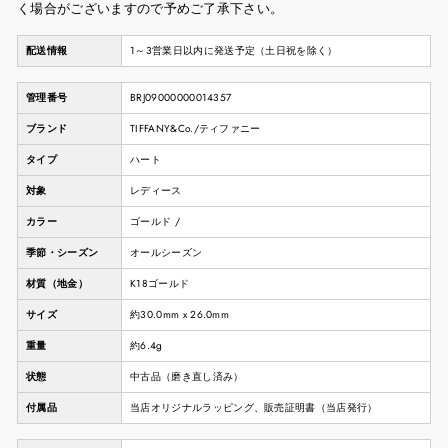
く場合がございますので予めご了承下さい。
配送情報
1～3営業日以内に発送予定（土日祝を除く）
管理番号
BRJ09000000014357
ブランド
TIFFANY&Co./ティファニー
タイプ
ハート
対象
レディース
カラー
ゴールド /
季節・シーズン
オールシーズン
材質（地金）
K18ゴールド
サイズ
約30.0mm x 26.0mm
重量
約6.4g
状態
中古品（磨き直し済み）
付属品
当店オリジナルラッピング、販売証明書（当店発行）