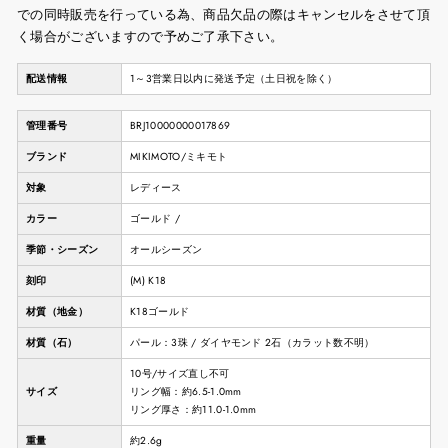
での同時販売を行っている為、商品欠品の際はキャンセルをさせて頂
く場合がございますので予めご了承下さい。
配送情報
1～3営業日以内に発送予定（土日祝を除く）
管理番号
BRJ10000000017869
ブランド
MIKIMOTO/ミキモト
対象
レディース
カラー
ゴールド /
季節・シーズン
オールシーズン
刻印
(M) K18
材質（地金）
K18ゴールド
材質（石）
パール：3珠 / ダイヤモンド 2石（カラット数不明）
10号/サイズ直し不可
サイズ
リング幅：約6.5-1.0mm
リング厚さ：約11.0-1.0mm
重量
約2.6g