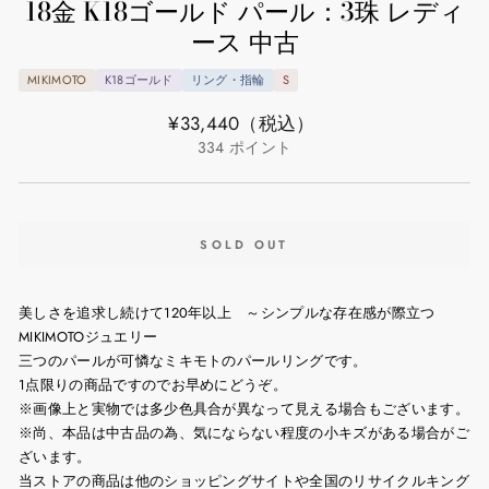
18金 K18ゴールド パール：3珠 レディ
ース 中古
MIKIMOTO
K18ゴールド
リング・指輪
S
通
¥33,440
（税込）
常
334
ポイント
価
格
SOLD OUT
美しさを追求し続けて120年以上 ～シンプルな存在感が際立つ
MIKIMOTOジュエリー
三つのパールが可憐なミキモトのパールリングです。
1点限りの商品ですのでお早めにどうぞ。
※画像上と実物では多少色具合が異なって見える場合もございます。
※尚、本品は中古品の為、気にならない程度の小キズがある場合がご
ざいます。
当ストアの商品は他のショッピングサイトや全国のリサイクルキング