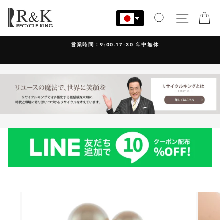
コ
ン
検索
サイト
カ
テ
ン
営業時間：9:00-17:30 年中無休
ツ
に
ス
キ
ッ
プ
す
る