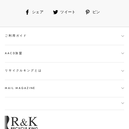
facebook
ツ
ピ
シェア
ツイート
ピン
で
イ
ン
シ
ー
す
ェ
ト
る
ご利用ガイド
ア
す
す
る
る
AACD加盟
リサイクルキングとは
MAIL MAGAZINE