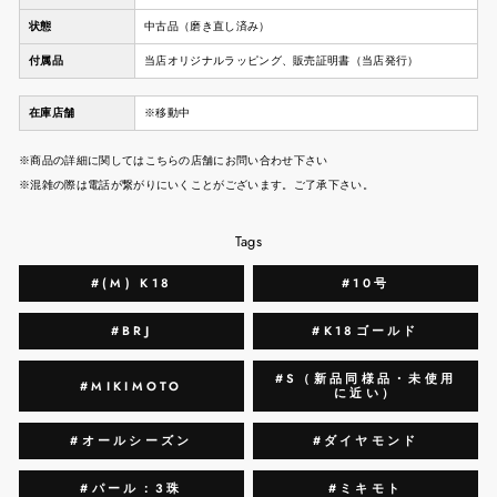
状態
中古品（磨き直し済み）
付属品
当店オリジナルラッピング、販売証明書（当店発行）
在庫店舗
※移動中
※商品の詳細に関してはこちらの店舗にお問い合わせ下さい
※混雑の際は電話が繋がりにいくことがございます。ご了承下さい。
Tags
#(M) K18
#10号
#BRJ
#K18ゴールド
#S（新品同様品・未使用
#MIKIMOTO
に近い）
#オールシーズン
#ダイヤモンド
#パール：3珠
#ミキモト