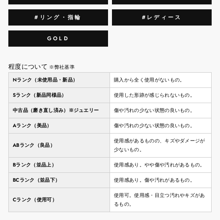
#リング・指輪
#レディース
GOLD
程度について
※弊社基準
Nランク（未使用品・新品）
購入から全く使用がないもの。
Sランク（新品同様品）
使用した形跡が感じられないもの。
中古品（磨き直し済み）※ジュエリー
傷や汚れの少ない状態の良いもの。
Aランク（美品）
傷や汚れの少ない状態の良いもの。
使用感があるものの、キズやダメージが
ABランク（良品）
少ないもの。
Bランク（並品上）
使用感あり。やや傷や汚れがあるもの。
BCランク（並品下）
使用感あり。傷や汚れがあるもの。
使用可。使用感・目立つ汚れやキズがあ
Cランク（使用可）
るもの。