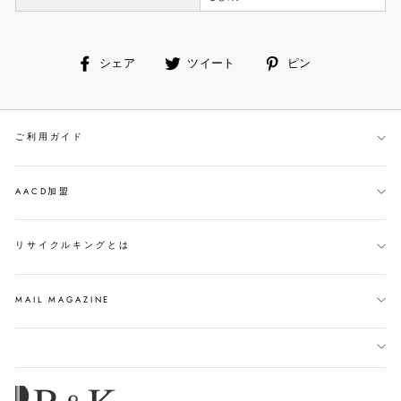
facebook
ツ
ピ
シェア
ツイート
ピン
で
イ
ン
シ
ー
す
ェ
ト
る
ご利用ガイド
ア
す
す
る
る
AACD加盟
リサイクルキングとは
MAIL MAGAZINE