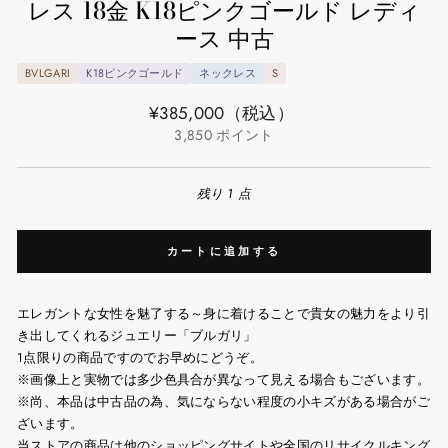
レス 18金 K18ピンクゴールド レディ
ース 中古
BVLGARI
K18ピンクゴールド
ネックレス
S
通
¥385,000
（税込）
常
3,850
ポイント
価
格
残り 1 点
カートに追加する
エレガントな女性を魅了する～身に着けることで貴女の魅力をより引
き出してくれるジュエリー「ブルガリ」
1点限りの商品ですのでお早めにどうぞ。
※画像上と実物では多少色具合が異なって見える場合もございます。
※尚、本品は中古品の為、気にならない程度の小キズがある場合がご
ざいます。
当ストアの商品は他のショッピングサイトや全国のリサイクルキング