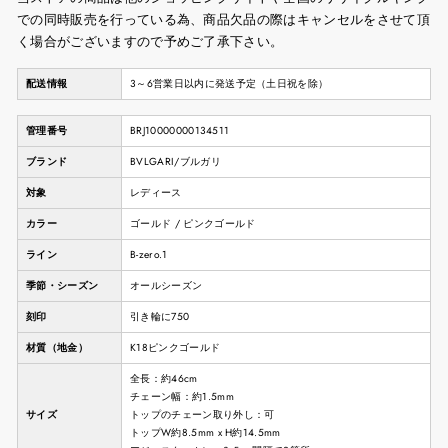
での同時販売を行っている為、商品欠品の際はキャンセルをさせて頂
く場合がございますので予めご了承下さい。
配送情報
3～6営業日以内に発送予定（土日祝を除）
管理番号
BRJ10000000134511
ブランド
BVLGARI/ブルガリ
対象
レディース
カラー
ゴールド / ピンクゴールド
ライン
B-zero.1
季節・シーズン
オールシーズン
刻印
引き輪に750
材質（地金）
K18ピンクゴールド
全長：約46cm
チェーン幅：約1.5mm
サイズ
トップのチェーン取り外し：可
トップW約8.5mm x H約14.5mm