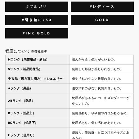
#ブルガリ
#レディース
#引き輪に750
GOLD
PINK GOLD
程度について
※弊社基準
Nランク（未使用品・新品）
購入から全く使用がないもの。
Sランク（新品同様品）
使用した形跡が感じられないもの。
中古品（磨き直し済み）※ジュエリー
傷や汚れの少ない状態の良いもの。
Aランク（美品）
傷や汚れの少ない状態の良いもの。
使用感があるものの、キズやダメージが
ABランク（良品）
少ないもの。
Bランク（並品上）
使用感あり。やや傷や汚れがあるもの。
BCランク（並品下）
使用感あり。傷や汚れがあるもの。
使用可。使用感・目立つ汚れやキズがあ
Cランク（使用可）
るもの。