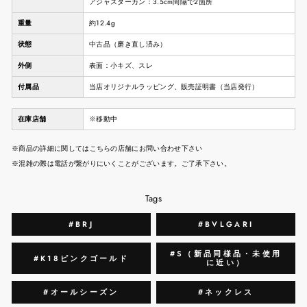
アジャスターカン：3.5cm間隔で2箇所
重量
約12.4g
状態
中古品（磨き直し済み）
外側
表面：小キズ、スレ
付属品
当店オリジナルラッピング、販売証明書（当店発行）
在庫店舗
※移動中
※商品の詳細に関してはこちらの店舗にお問い合わせ下さい
※混雑の際は電話が繋がりにいくことがございます。ご了承下さい。
Tags
#BRJ
#BVLGARI
#S（新品同様品・未使用
#K18ピンクゴールド
に近い）
#オールシーズン
#ネックレス