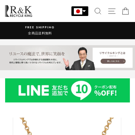
コ
ン
検索
サイト
カ
テ
ン
営業時間：9:00-17:30 年中無休
ツ
に
ス
キ
ッ
プ
す
る