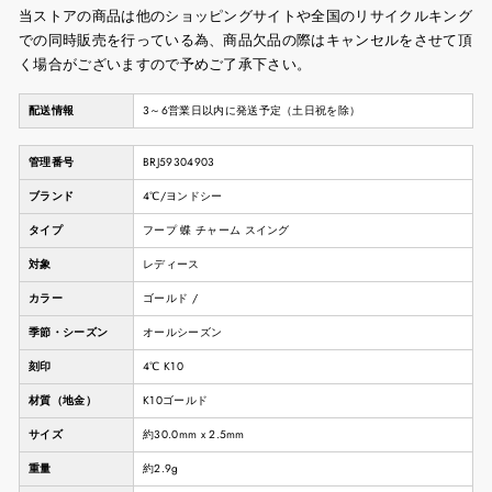
当ストアの商品は他のショッピングサイトや全国のリサイクルキング
での同時販売を行っている為、商品欠品の際はキャンセルをさせて頂
く場合がございますので予めご了承下さい。
配送情報
3～6営業日以内に発送予定（土日祝を除）
管理番号
BRJ59304903
ブランド
4℃/ヨンドシー
タイプ
フープ 蝶 チャーム スイング
対象
レディース
カラー
ゴールド /
季節・シーズン
オールシーズン
刻印
4℃ K10
材質（地金）
K10ゴールド
サイズ
約30.0mm x 2.5mm
重量
約2.9g