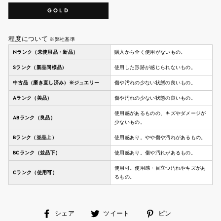
GOLD
程度について
※弊社基準
Nランク（未使用品・新品）
購入から全く使用がないもの。
Sランク（新品同様品）
使用した形跡が感じられないもの。
中古品（磨き直し済み）※ジュエリー
傷や汚れの少ない状態の良いもの。
Aランク（美品）
傷や汚れの少ない状態の良いもの。
使用感があるものの、キズやダメージが
ABランク（良品）
少ないもの。
Bランク（並品上）
使用感あり。やや傷や汚れがあるもの。
BCランク（並品下）
使用感あり。傷や汚れがあるもの。
使用可。使用感・目立つ汚れやキズがあ
Cランク（使用可）
るもの。
facebook
ツ
ピ
シェア
ツイート
ピン