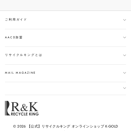
で
イ
ン
シ
ー
す
ェ
ト
る
ご利用ガイド
ア
す
す
る
る
AACD加盟
リサイクルキングとは
MAIL MAGAZINE
© 2026 【公式】リサイクルキング オンラインショップ K-GOLD