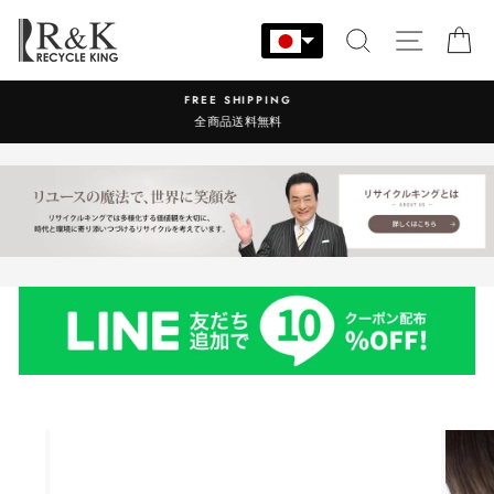
コ
ン
検索
サイト
カ
テ
ン
営業時間：9:00-17:30 年中無休
ツ
に
ス
キ
ッ
プ
す
る