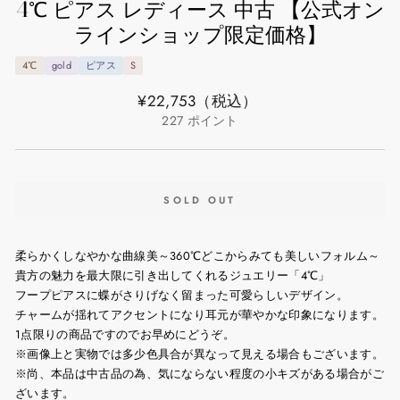
4℃ ピアス レディース 中古 【公式オン
ラインショップ限定価格】
4℃
gold
ピアス
S
通
¥22,753
（税込）
常
227
ポイント
価
格
SOLD OUT
柔らかくしなやかな曲線美～360℃どこからみても美しいフォルム～
貴方の魅力を最大限に引き出してくれるジュエリー「4℃」
フープピアスに蝶がさりげなく留まった可愛らしいデザイン。
チャームが揺れてアクセントになり耳元が華やかな印象になります。
1点限りの商品ですのでお早めにどうぞ。
※画像上と実物では多少色具合が異なって見える場合もございます。
※尚、本品は中古品の為、気にならない程度の小キズがある場合がご
ざいます。