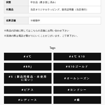
状態
中古品（磨き直し済み）
付属品
当店オリジナルラッピング、販売証明書（当店発行）
在庫店舗
※移動中
※商品の詳細に関してはこちらの店舗にお問い合わせ下さい
※混雑の際は電話が繋がりにいくことがございます。ご了承下さい。
Tags
#4℃
#4℃ K10
#BRJ
#K10ゴールド
#S（新品同様品・未使用
#オールシーズン
に近い）
#ピアス
#ヨンドシー
#レディース
#蝶