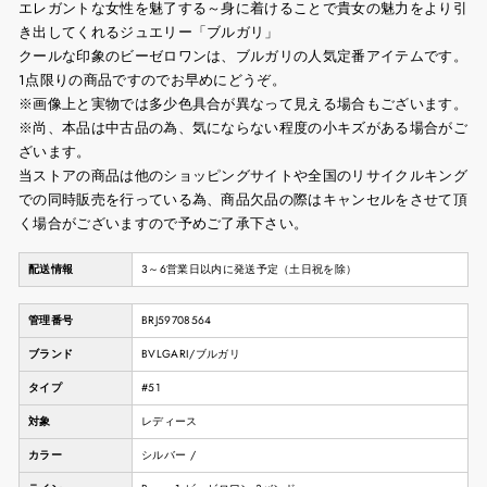
エレガントな女性を魅了する～身に着けることで貴女の魅力をより引
き出してくれるジュエリー「ブルガリ」
クールな印象のビーゼロワンは、ブルガリの人気定番アイテムです。
1点限りの商品ですのでお早めにどうぞ。
※画像上と実物では多少色具合が異なって見える場合もございます。
※尚、本品は中古品の為、気にならない程度の小キズがある場合がご
ざいます。
当ストアの商品は他のショッピングサイトや全国のリサイクルキング
での同時販売を行っている為、商品欠品の際はキャンセルをさせて頂
く場合がございますので予めご了承下さい。
配送情報
3～6営業日以内に発送予定（土日祝を除）
管理番号
BRJ59708564
ブランド
BVLGARI/ブルガリ
タイプ
#51
対象
レディース
カラー
シルバー /