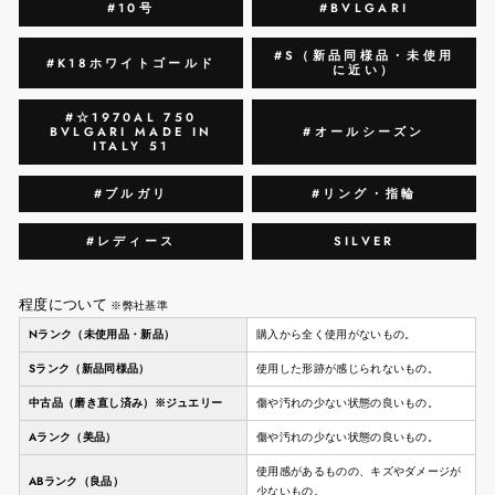
#10号
#BVLGARI
#S（新品同様品・未使用
#K18ホワイトゴールド
に近い）
#☆1970AL 750
BVLGARI MADE IN
#オールシーズン
ITALY 51
#ブルガリ
#リング・指輪
#レディース
SILVER
程度について
※弊社基準
Nランク（未使用品・新品）
購入から全く使用がないもの。
Sランク（新品同様品）
使用した形跡が感じられないもの。
中古品（磨き直し済み）※ジュエリー
傷や汚れの少ない状態の良いもの。
Aランク（美品）
傷や汚れの少ない状態の良いもの。
使用感があるものの、キズやダメージが
ABランク（良品）
少ないもの。