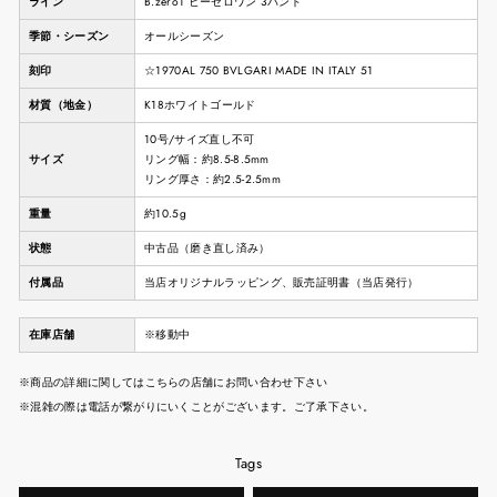
ライン
B.zero1 ビーゼロワン 3バンド
季節・シーズン
オールシーズン
刻印
☆1970AL 750 BVLGARI MADE IN ITALY 51
材質（地金）
K18ホワイトゴールド
10号/サイズ直し不可
サイズ
リング幅：約8.5-8.5mm
リング厚さ：約2.5-2.5mm
重量
約10.5g
状態
中古品（磨き直し済み）
付属品
当店オリジナルラッピング、販売証明書（当店発行）
在庫店舗
※移動中
※商品の詳細に関してはこちらの店舗にお問い合わせ下さい
※混雑の際は電話が繋がりにいくことがございます。ご了承下さい。
Tags