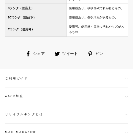
Bランク（並品上）
使用感あり。やや傷や汚れがあるもの。
BCランク（並品下）
使用感あり。傷や汚れがあるもの。
使用可。使用感・目立つ汚れやキズがあ
Cランク（使用可）
るもの。
facebook
ツ
ピ
シェア
ツイート
ピン
で
イ
ン
シ
ー
す
ェ
ト
る
ご利用ガイド
ア
す
す
る
る
AACD加盟
リサイクルキングとは
MAIL MAGAZINE