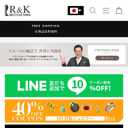
コ
ン
検索
サイト
カ
テ
ン
営業時間：9:00-17:30 年中無休
ツ
に
ス
キ
ッ
プ
す
る