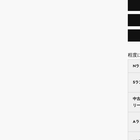
程度
N
S
中
リ
A