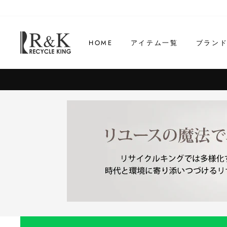
コ
ン
テ
HOME
アイテム一覧
ブラン
ン
ツ
に
ス
キ
ッ
プ
す
る