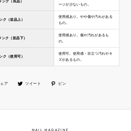
ランク（良品）
ージが少ないもの。
使用感あり。やや傷や汚れがある
ランク（並品上）
もの。
使用感あり。傷や汚れがあるも
ランク（並品下）
の。
使用可。使用感・目立つ汚れやキ
ランク（使用可）
ズがあるもの。
facebook
ツ
ピ
シェア
ツイート
ピン
で
イ
ン
シ
ー
す
ェ
ト
る
ア
す
す
る
る
MAIL MAGAZINE