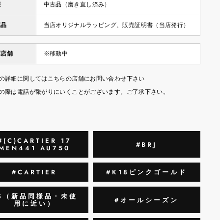
態
中古品（磨き直し済み）
属品
当店オリジナルラッピング、販売証明書（当店発行）
庫店舗
※移動中
の詳細に関してはこちらの店舗にお問い合わせ下さい
の際は電話が繋がりにいくことがございます。ご了承下さい。
#(C)CARTIER 17
#BRJ
MEN441 AU750
#CARTIER
#K18ピンクゴールド
S（新品同様品・未使
#オールシーズン
用に近い）