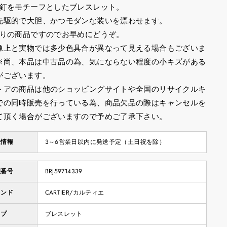
の釘をモチーフとしたブレスレット。
先駆的で大胆、かつモダンな装いを漂わせます。
限りの商品ですのでお早めにどうぞ。
像上と実物では多少色具合が異なって見える場合もございま
※尚、本品は中古品の為、気にならない程度の小キズがある
がございます。
トアの商品は他のショッピングサイトや全国のリサイクルキ
での同時販売を行っている為、商品欠品の際はキャンセルを
て頂く場合がございますので予めご了承下さい。
送情報
3～6営業日以内に発送予定（土日祝を除）
理番号
BRJ59714339
ランド
CARTIER/カルティエ
イプ
ブレスレット