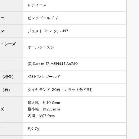
象
レディース
ラー
ピンクゴールド /
イン
ジュスト アン クル #17
節・シーズ
オールシーズン
印
(C)Cartier 17 MEN441 Au750
質（地金）
K18ピンクゴールド
質（石）
ダイヤモンド 20石（カラット数不明）
最大幅：約10.0mm
イズ
最小幅：約2.5ｍｍ
内周：約17.0cm
量
約9.7g