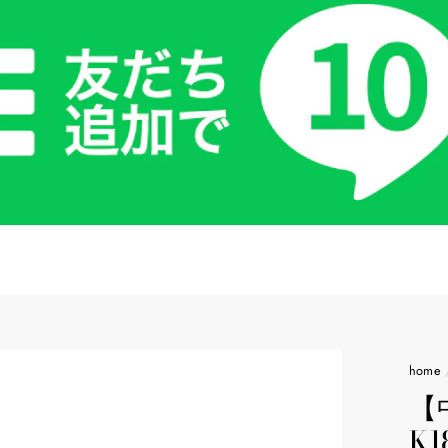
home
【
K