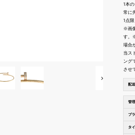
1本
常に
1点
※画
す。
場合
当ス
ング
させ
配
管
ブ
タ