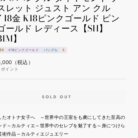
スレット ジュスト アン クル
17 18金 K18ピンクゴールド ピン
ゴールド レディース【SH】
BIM】
ER
K18ピンクゴールド
バングル
S
,000
（税込）
ポイント
SOLD OUT
したオトナ女子へ ～世界中の王室をも虜にしてきた至高の
ンド～カルティエ～世界中のセレブを魅了する～身につけら
芸術作品～カルティエジュエリー