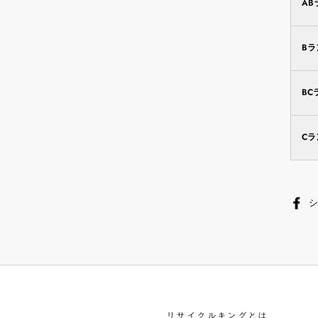
AB
B
BC
C
リサイクルキングとは