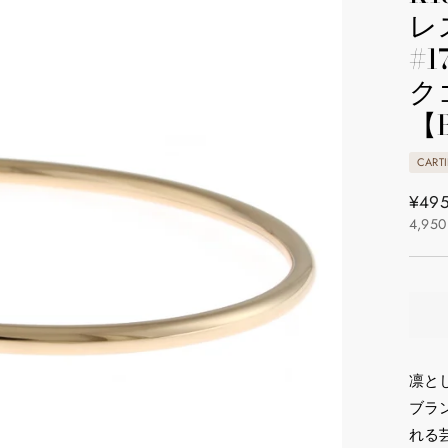
レ
#
ク
【
CARTI
通
¥495
4,950
常
価
格
凛と
ブラ
れる