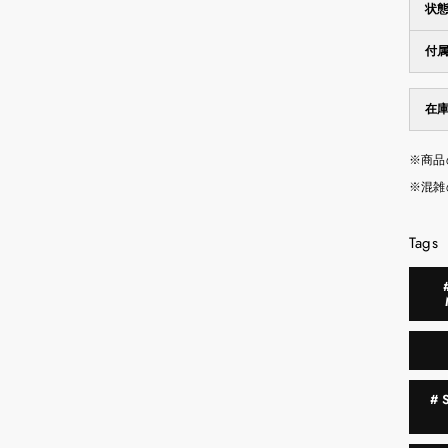
状
付
在
※商品
※混雑
Tags
#