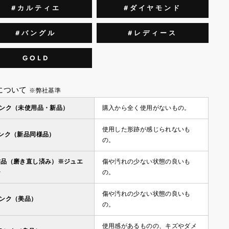
#カルティエ
#ダイヤモンド
#バングル
#レディース
GOLD
について
※弊社基準
ランク（未使用品・新品）
購入から全く使用がないもの。
使用した形跡が感じられないも
ランク（新品同様品）
の。
古品（磨き直し済み）※ジュエ
傷や汚れの少ない状態の良いも
ー
の。
傷や汚れの少ない状態の良いも
ランク（美品）
の。
使用感があるものの、キズやダメ