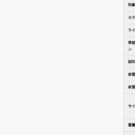
対
カ
ラ
季
ン
刻
材
材
サ
重