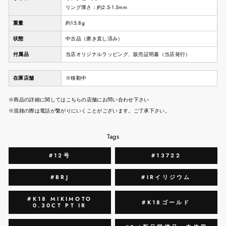
リング厚さ：約2.5-1.5mm
重量
約15.8g
状態
中古品（磨き直し済み）
付属品
当店オリジナルラッピング、販売証明書（当店発行）
在庫店舗
※移動中
※商品の詳細に関してはこちらの店舗にお問い合わせ下さい
※混雑の際は電話が繋がりにいくことがございます。ご了承下さい。
Tags
#12号
#13722
#BRJ
#IRイリジウム
#K18 MIKIMOTO
#K18ゴールド
0.30CT PT IR