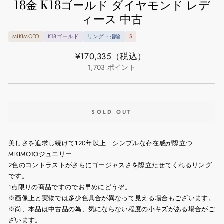
18金 K18ゴールド ダイヤモンド レデ
ィース 中古
MIKIMOTO
K18ゴールド
リング・指輪
S
通
¥170,335
（税込）
常
1,703
ポイント
価
格
SOLD OUT
美しさを追求し続けて120年以上 シンプルな存在感が際立つ
MIKIMOTOジュエリー
2色のコントラストがさらにゴージャスさを際立たせてくれるリング
です。
1点限りの商品ですのでお早めにどうぞ。
※画像上と実物では多少色具合が異なって見える場合もございます。
※尚、本品は中古品の為、気にならない程度の小キズがある場合がご
ざいます。