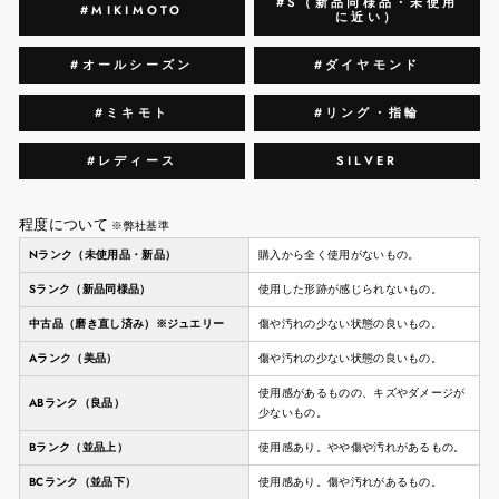
#S（新品同様品・未使用
#MIKIMOTO
に近い）
#オールシーズン
#ダイヤモンド
#ミキモト
#リング・指輪
#レディース
SILVER
程度について
※弊社基準
Nランク（未使用品・新品）
購入から全く使用がないもの。
Sランク（新品同様品）
使用した形跡が感じられないもの。
中古品（磨き直し済み）※ジュエリー
傷や汚れの少ない状態の良いもの。
Aランク（美品）
傷や汚れの少ない状態の良いもの。
使用感があるものの、キズやダメージが
ABランク（良品）
少ないもの。
Bランク（並品上）
使用感あり。やや傷や汚れがあるもの。
BCランク（並品下）
使用感あり。傷や汚れがあるもの。