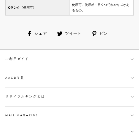
使用可。使用感・目立つ汚れやキズがあ
Cランク（使用可）
るもの。
facebook
ツ
ピ
シェア
ツイート
ピン
で
イ
ン
シ
ー
す
ェ
ト
る
ご利用ガイド
ア
す
す
る
る
AACD加盟
リサイクルキングとは
MAIL MAGAZINE