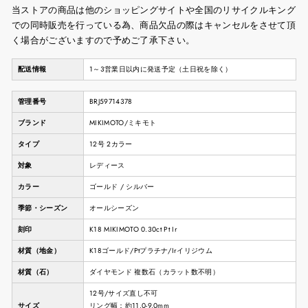
当ストアの商品は他のショッピングサイトや全国のリサイクルキング
での同時販売を行っている為、商品欠品の際はキャンセルをさせて頂
く場合がございますので予めご了承下さい。
配送情報
1～3営業日以内に発送予定（土日祝を除く）
管理番号
BRJ59714378
ブランド
MIKIMOTO/ミキモト
タイプ
12号 2カラー
対象
レディース
カラー
ゴールド / シルバー
季節・シーズン
オールシーズン
刻印
K18 MIKIMOTO 0.30ct Pt Ir
材質（地金）
K18ゴールド/Ptプラチナ/Irイリジウム
材質（石）
ダイヤモンド 複数石（カラット数不明）
12号/サイズ直し不可
サイズ
リング幅：約11.0-9.0mm