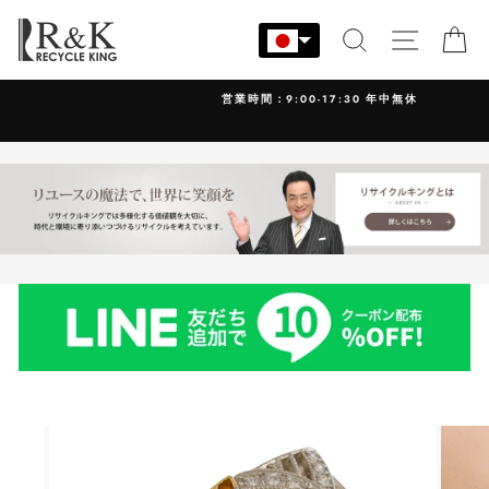
コ
ン
検索
サイト
カ
テ
ン
営業時間：9:00-17:30 年中無休
ツ
に
ス
キ
ッ
プ
す
る