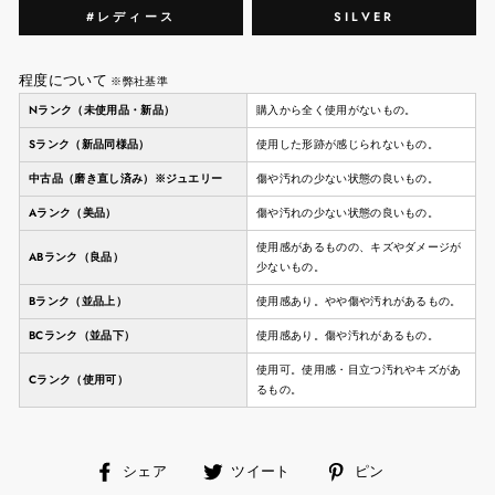
#レディース
SILVER
程度について
※弊社基準
Nランク（未使用品・新品）
購入から全く使用がないもの。
Sランク（新品同様品）
使用した形跡が感じられないもの。
中古品（磨き直し済み）※ジュエリー
傷や汚れの少ない状態の良いもの。
Aランク（美品）
傷や汚れの少ない状態の良いもの。
使用感があるものの、キズやダメージが
ABランク（良品）
少ないもの。
Bランク（並品上）
使用感あり。やや傷や汚れがあるもの。
BCランク（並品下）
使用感あり。傷や汚れがあるもの。
使用可。使用感・目立つ汚れやキズがあ
Cランク（使用可）
るもの。
facebook
ツ
ピ
シェア
ツイート
ピン
で
イ
ン