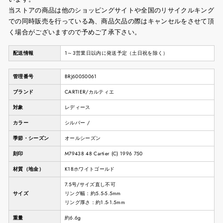
当ストアの商品は他のショッピングサイトや全国のリサイクルキング
での同時販売を行っている為、商品欠品の際はキャンセルをさせて頂
く場合がございますので予めご了承下さい。
配送情報
1～3営業日以内に発送予定（土日祝を除く）
管理番号
BRJ60050061
ブランド
CARTIER/カルティエ
対象
レディース
カラー
シルバー /
季節・シーズン
オールシーズン
刻印
M79438 48 Cartier (C) 1996 750
材質（地金）
K18ホワイトゴールド
7.5号/サイズ直し不可
サイズ
リング幅：約5.5-5.5mm
リング厚さ：約1.5-1.5mm
重量
約6.6g