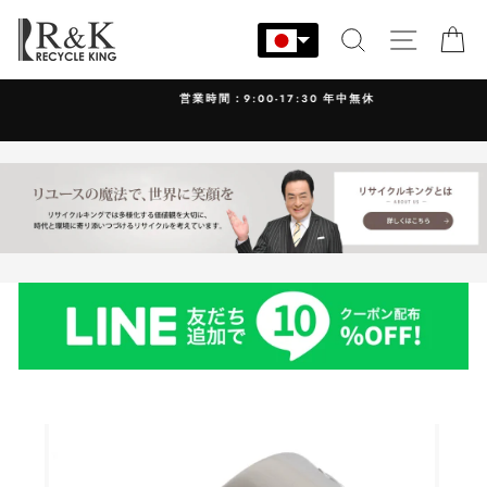
コ
ン
検索
サイト
カ
テ
ン
営業時間：9:00-17:30 年中無休
ツ
に
ス
キ
ッ
プ
す
る