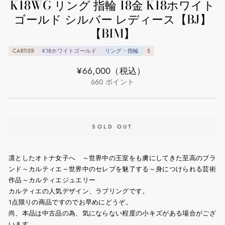
K18WG リング 指輪 18金 K18ホワイト
ゴールド シルバー レディース【BJ】
【BIM】
CARTIER
K18ホワイトゴールド
リング・指輪
S
通
¥66,000
（税込）
常
660
ポイント
価
格
SOLD OUT
凛としたオトナ女子へ ～世界中の王室をも虜にしてきた至高のブラ
ンド～カルティエ～世界中のセレブを魅了する～身につけられる芸術
作品～カルティエジュエリー
カルティエの人気デザイン、ラブリングです。
1点限りの商品ですのでお早めにどうぞ。
尚、本品は中古品の為、気にならない程度の小キズがある場合がござ
います。