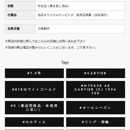
状態
中古品（磨き直し済み）
付属品
当店オリジナルラッピング、販売証明書（当店発行）
在庫店舗
※移動中
※商品の詳細に関してはこちらの店舗にお問い合わせ下さい
※混雑の際は電話が繋がりにいくことがございます。ご了承下さい。
Tags
#7.5号
#CARTIER
#M79438 48
#K18ホワイトゴールド
CARTIER (C) 1996
750
#S（新品同様品・未使用
#オールシーズン
に近い）
#カルティエ
#リング・指輪