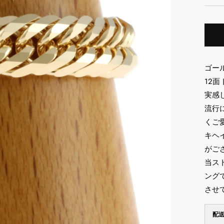
価
格
ゴー
12
実感
流行
くご
キヘ
がご
当ス
ング
させ
配