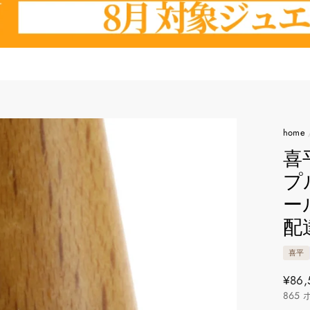
home
喜
プル
ー
配
喜平
通
¥86,
865
常