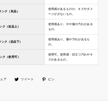
使用感があるものの、キズやダメ
ランク（良品）
ージが少ないもの。
使用感あり。やや傷や汚れがある
ランク（並品上）
もの。
使用感あり。傷や汚れがあるも
ランク（並品下）
の。
使用可。使用感・目立つ汚れやキ
ランク（使用可）
ズがあるもの。
facebook
ツ
ピ
シェア
ツイート
ピン
で
イ
ン
シ
ー
す
ェ
ト
る
ア
す