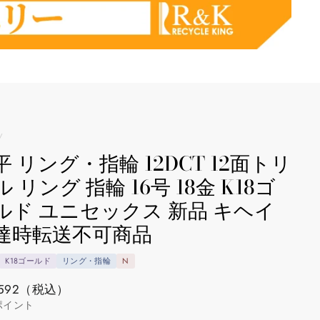
/
平 リング・指輪 12DCT 12面トリ
 リング 指輪 16号 18金 K18ゴ
ルド ユニセックス 新品 キヘイ
達時転送不可商品
K18ゴールド
リング・指輪
N
592
（税込）
ポイント