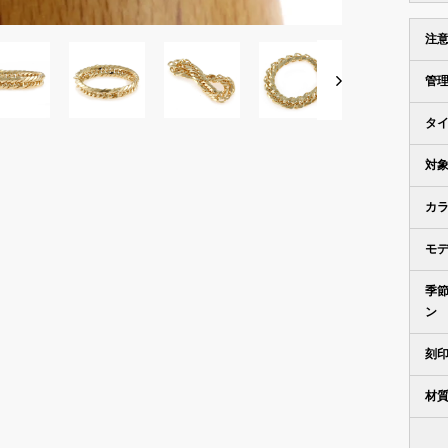
注
管
タ
対
カ
モ
季
ン
刻
材