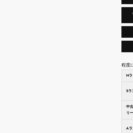
程度
N
S
中
リ
A