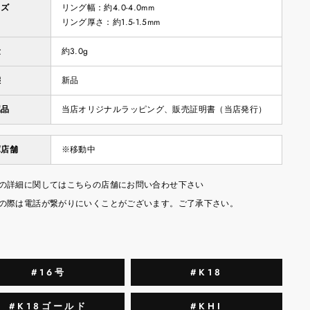
イズ
リング幅：約4.0-4.0mm
リング厚さ：約1.5-1.5mm
量
約3.0g
態
新品
属品
当店オリジナルラッピング、販売証明書（当店発行）
庫店舗
※移動中
の詳細に関してはこちらの店舗にお問い合わせ下さい
の際は電話が繋がりにいくことがございます。ご了承下さい。
#16号
#K18
#K18ゴールド
#KHI