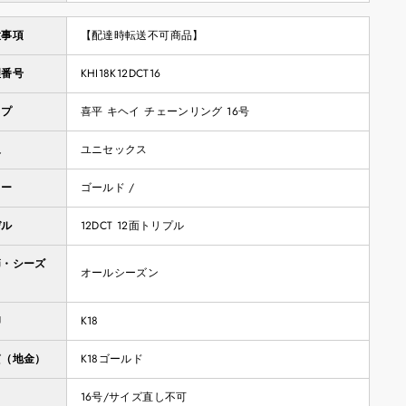
意事項
【配達時転送不可商品】
理番号
KHI18K12DCT16
イプ
喜平 キヘイ チェーンリング 16号
象
ユニセックス
ラー
ゴールド /
デル
12DCT 12面トリプル
節・シーズ
オールシーズン
印
K18
質（地金）
K18ゴールド
16号/サイズ直し不可