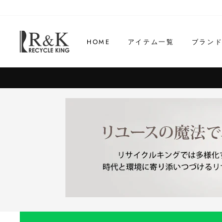
コ
ン
テ
HOME
アイテム一覧
ブラン
ン
ツ
に
ス
キ
ッ
プ
す
る