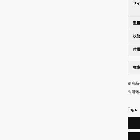
サ
重
状
付
在
※商品
※混雑
Tags