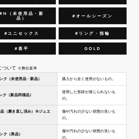
#N（未使用品・新
#オールシーズン
品）
#ユニセックス
#リング・指輪
#喜平
GOLD
について
※弊社基準
ランク（未使用品・新品）
購入から全く使用がないもの。
使用した形跡が感じられないも
ランク（新品同様品）
の。
古品（磨き直し済み）※ジュエ
傷や汚れの少ない状態の良いも
ー
の。
傷や汚れの少ない状態の良いも
ランク（美品）
の。