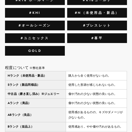
#K18 ホールマーク
#K18ゴールド
#KHI
#N（未使用品・新品）
#オールシーズン
#ブレスレット
#ユニセックス
#喜平
GOLD
程度について
※弊社基準
Nランク（未使用品・新品）
購入から全く使用がないもの。
Sランク（新品同様品）
使用した形跡が感じられないもの。
中古品（磨き直し済み）※ジュエリー
傷や汚れの少ない状態の良いもの。
Aランク（美品）
傷や汚れの少ない状態の良いもの。
使用感があるものの、キズやダメージが
ABランク（良品）
少ないもの。
Bランク（並品上）
使用感あり。やや傷や汚れがあるもの。