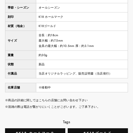
季節・シーズン
オールシーズン
刻印
K18 ホールマーク
材質（地金）
K18ゴールド
全長：約18cm
サイズ
最大幅：約7.5mm
金具の最大幅：約10.5mm 厚：約3.1mm
重量
約30g
状態
新品
付属品
当店オリジナルラッピング、販売証明書（当店発行）
在庫店舗
※移動中
※商品の詳細に関してはこちらの店舗にお問い合わせ下さい
※混雑の際は電話が繋がりにいくことがございます。ご了承下さい。
Tags