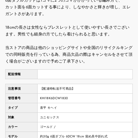
6面ダブルカットは1コマに2つのコマがかかっている編み方で、
カット面を6面カットする事により、しなやかさと輝きが増し、エレ
ガントさがあります。
18cmの長さは女性ならブレスレットとして使いやすい長さでござい
ます。男性でも細身の方でしたら着けられると思います。
当ストアの商品は他のショッピングサイトや全国のリサイクルキング
での同時販売を行っている為、商品欠品の際はキャンセルをさせて頂
く場合がございますので予めご了承下さい。
配送情報
注意事項
【配達時転送不可商品】
管理番号
KHI18K6DCW1830
タイプ
喜平 キヘイ
対象
ユニセックス
カラー
ゴールド /
モデル
約30g 6面ダブル 6DCW 18cm 留め具中折れ式