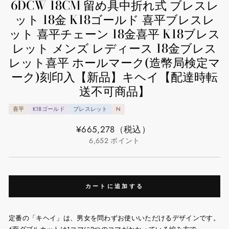
6DCW 18CM 留め具中折れ式 ブレスレ
ット 18金 K18ゴールド 喜平ブレスレ
ット 喜平チェーン 18金喜平 K18ブレス
レット メンズ レディース 18金ブレス
レット喜平 ホールマーク(造幣局検定マ
ーク)刻印入【新品】キヘイ【配達時転
送不可商品】
喜平
K18ゴールド
ブレスレット
N
通
¥665,278
（税込）
常
6,652
ポイント
価
格
カートに追加する
定番の「キヘイ」は、男女を問わずお使いいただけるデザインです。