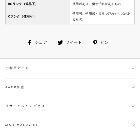
BCランク（並品下）
使用感あり。傷や汚れがあるもの。
使用可。使用感・目立つ汚れやキズがあ
Cランク（使用可）
るもの。
facebook
ツ
ピ
シェア
ツイート
ピン
で
イ
ン
シ
ー
す
ェ
ト
る
ご利用ガイド
ア
す
す
る
る
AACD加盟
リサイクルキングとは
MAIL MAGAZINE