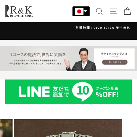
コ
ン
検索
サイト
カ
テ
ン
営業時間：9:00-17:30 年中無休
ツ
に
ス
キ
ッ
プ
す
る