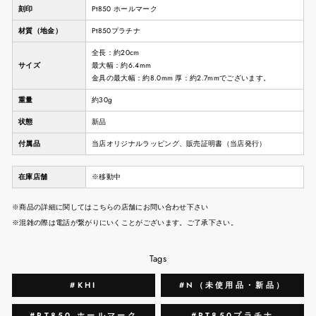
刻印
Pt850 ホールマーク
材質（地金）
Pt850プラチナ
全長：約20cm
サイズ
最大幅：約6.4mm
金具の最大幅：約8.0mm 厚：約2.7mmでございます。
重量
約30g
状態
新品
付属品
当店オリジナルラッピング、販売証明書（当店発行）
在庫店舗
※移動中
※商品の詳細に関してはこちらの店舗にお問い合わせ下さい
※混雑の際は電話が繋がりにいくことがございます。ご了承下さい。
Tags
#KHI
#N（未使用品・新品）
#PT850 ホールマーク
#PT850プラチナ