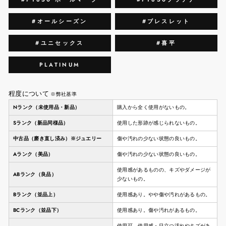
#オールシーズン
#ブレスレット
#ユニセックス
#喜平
PLATINUM
程度について
※弊社基準
Nランク（未使用品・新品）
購入から全く使用がないもの。
Sランク（新品同様品）
使用した形跡が感じられないもの。
中古品（磨き直し済み）※ジュエリー
傷や汚れの少ない状態の良いもの。
Aランク（美品）
傷や汚れの少ない状態の良いもの。
使用感があるものの、キズやダメージが
ABランク（良品）
少ないもの。
Bランク（並品上）
使用感あり。やや傷や汚れがあるもの。
BCランク（並品下）
使用感あり。傷や汚れがあるもの。
使用可。使用感・目立つ汚れやキズがあ