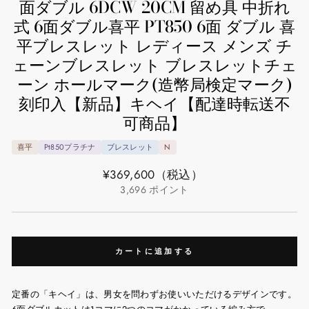
面ダブル 6DCW 20CM 留め具 中折れ
式 6面ダブル喜平 PT850 6面 ダブル 喜
平ブレスレット レディース メンズ チ
ェーンブレスレット ブレスレットチェ
ーン ホールマーク(造幣局検定マーク)
刻印入【新品】キヘイ【配達時転送不
可商品】
喜平
Pt850プラチナ
ブレスレット
N
通
¥369,600
（税込）
常
3,696
ポイント
価
格
カートに追加する
定番の「キヘイ」は、男女を問わずお使いいただけるデザインです。