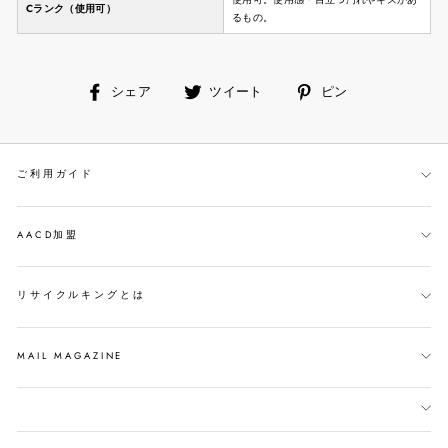
Cランク（使用可）
るもの。
facebook
ツ
ピ
シェア
ツイート
ピン
で
イ
ン
シ
ー
す
ェ
ト
る
ご利用ガイド
ア
す
す
る
る
AACD加盟
リサイクルキングとは
MAIL MAGAZINE