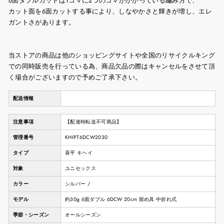
6面ダブルカットは1コマに2つのコマがかかっている編み方で、
カット面を6面カットする事により、しなやかさと輝きが増し、エレ
ガントさがあります。
当ストアの商品は他のショッピングサイトや全国のリサイクルキング
での同時販売を行っている為、商品欠品の際はキャンセルをさせて頂
く場合がございますので予めご了承下さい。
配送情報
注意事項
【配達時転送不可商品】
管理番号
KHIPT6DCW2030
タイプ
喜平 キヘイ
対象
ユニセックス
カラー
シルバー /
モデル
約30g 6面ダブル 6DCW 20cm 留め具 中折れ式
季節・シーズン
オールシーズン