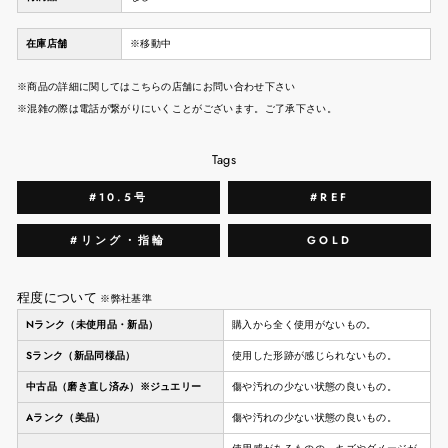
在庫店舗
※移動中
※商品の詳細に関してはこちらの店舗にお問い合わせ下さい
※混雑の際は電話が繋がりにいくことがございます。ご了承下さい。
Tags
#10.5号
#REF
#リング・指輪
GOLD
程度について
※弊社基準
Nランク（未使用品・新品）
購入から全く使用がないもの。
Sランク（新品同様品）
使用した形跡が感じられないもの。
中古品（磨き直し済み）※ジュエリー
傷や汚れの少ない状態の良いもの。
Aランク（美品）
傷や汚れの少ない状態の良いもの。