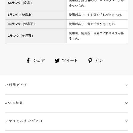
使用感があるものの、キズやダメージが
ABランク（良品）
少ないもの。
Bランク（並品上）
使用感あり。やや傷や汚れがあるもの。
BCランク（並品下）
使用感あり。傷や汚れがあるもの。
使用可。使用感・目立つ汚れやキズがあ
Cランク（使用可）
るもの。
facebook
ツ
ピ
シェア
ツイート
ピン
で
イ
ン
シ
ー
す
ェ
ト
る
ご利用ガイド
ア
す
す
る
る
AACD加盟
リサイクルキングとは