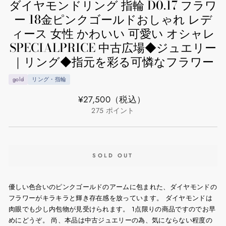
ダイヤモンドリング 指輪 D0.17 フラワ
ー 18金ピンクゴールドおしゃれ レデ
ィース 女性 かわいい 可愛い オシャレ
SPECIALPRICE 中古広場◆ジュエリー
｜リング◆指元を彩る可憐なフラワー
gold
リング・指輪
通
¥27,500
（税込）
常
275
ポイント
価
格
SOLD OUT
優しい色合いのピンクゴールドのアームに包まれた、ダイヤモンドの
フラワーがキラキラと輝き存在感を放っています。 ダイヤモンドは
肉眼でも少し内包物が見受けられます。 1点限りの商品ですのでお早
めにどうぞ。 尚、本品は中古ジュエリーの為、気にならない程度の