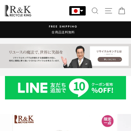
コ
ン
検索
サイト
カ
テ
ン
営業時間：9:00-17:30 年中無休
ツ
に
ス
キ
ッ
プ
す
る