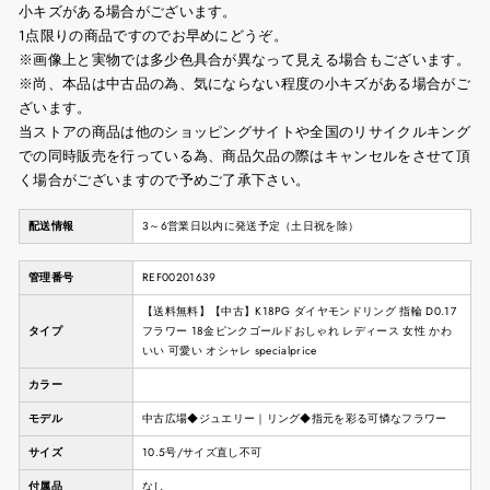
小キズがある場合がございます。
1点限りの商品ですのでお早めにどうぞ。
※画像上と実物では多少色具合が異なって見える場合もございます。
※尚、本品は中古品の為、気にならない程度の小キズがある場合がご
ざいます。
当ストアの商品は他のショッピングサイトや全国のリサイクルキング
での同時販売を行っている為、商品欠品の際はキャンセルをさせて頂
く場合がございますので予めご了承下さい。
配送情報
3～6営業日以内に発送予定（土日祝を除）
管理番号
REF00201639
【送料無料】【中古】K18PG ダイヤモンドリング 指輪 D0.17
タイプ
フラワー 18金ピンクゴールドおしゃれ レディース 女性 かわ
いい 可愛い オシャレ specialprice
カラー
モデル
中古広場◆ジュエリー｜リング◆指元を彩る可憐なフラワー
サイズ
10.5号/サイズ直し不可
付属品
なし