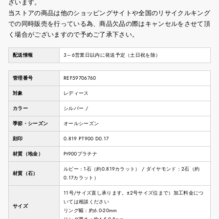
ざいます。
当ストアの商品は他のショッピングサイトや全国のリサイクルキング
での同時販売を行っている為、商品欠品の際はキャンセルをさせて頂
く場合がございますので予めご了承下さい。
配送情報
3～6営業日以内に発送予定（土日祝を除）
管理番号
REF59706760
対象
レディース
カラー
シルバー /
季節・シーズン
オールシーズン
刻印
0.819 PT900 D0.17
材質（地金）
Pt900プラチナ
ルビー：1石（約0.819カラット） / ダイヤモンド：2石（約
材質（石）
0.17カラット）
11号/サイズ直し承ります。±2号サイズ位まで）加工料金につ
いては相談ください
サイズ
リング幅：約6.0-20mm