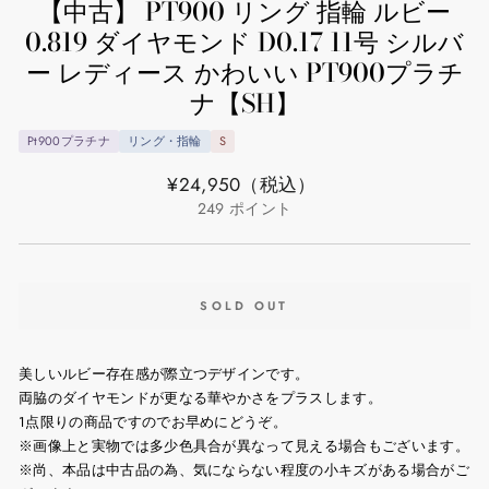
【中古】 PT900 リング 指輪 ルビー
0.819 ダイヤモンド D0.17 11号 シルバ
ー レディース かわいい PT900プラチ
ナ【SH】
Pt900プラチナ
リング・指輪
S
通
¥24,950
（税込）
常
249
ポイント
価
格
SOLD OUT
美しいルビー存在感が際立つデザインです。
両脇のダイヤモンドが更なる華やかさをプラスします。
1点限りの商品ですのでお早めにどうぞ。
※画像上と実物では多少色具合が異なって見える場合もございます。
※尚、本品は中古品の為、気にならない程度の小キズがある場合がご