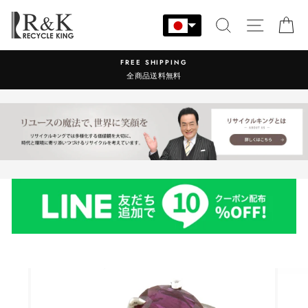
コ
ン
検索
サイト
カ
テ
ン
 SHIPPING
営業時間：9:00-17
ツ
品送料無料
に
ス
キ
ッ
プ
す
る