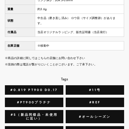
リング厚さ：約4.5-0.8mm
重量
約3.6g
中古品（磨き直し済み） ロウ目（サイズ調整跡）がありま
状態
す。
付属品
当店オリジナルラッピング、販売証明書（当店発行）
在庫店舗
※移動中
※商品の詳細に関してはこちらの店舗にお問い合わせ下さい
※混雑の際は電話が繋がりにいくことがございます。ご了承下さい。
Tags
#0.819 PT900 D0.17
#11号
#PT900プラチナ
#REF
#S（新品同様品・未使用
#オールシーズン
に近い）