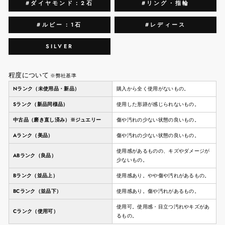
#ダイヤモンド：2石
#リング・指輪
#ルビー：1石
#レディース
SILVER
程度について
※弊社基準
Nランク（未使用品・新品）
購入から全く使用がないもの。
Sランク（新品同様品）
使用した形跡が感じられないもの。
中古品（磨き直し済み）※ジュエリー
傷や汚れの少ない状態の良いもの。
Aランク（美品）
傷や汚れの少ない状態の良いもの。
使用感があるものの、キズやダメージが
ABランク（良品）
少ないもの。
Bランク（並品上）
使用感あり。やや傷や汚れがあるもの。
BCランク（並品下）
使用感あり。傷や汚れがあるもの。
使用可。使用感・目立つ汚れやキズがあ
Cランク（使用可）
るもの。