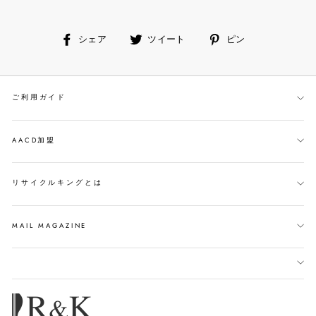
facebook
ツ
ピ
シェア
ツイート
ピン
で
イ
ン
シ
ー
す
ェ
ト
る
ご利用ガイド
ア
す
す
る
る
AACD加盟
リサイクルキングとは
MAIL MAGAZINE