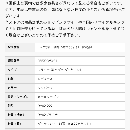
※画像上と実物では多少色具合が異なって見える場合もございます。
※尚、本品は中古品の為、気にならない程度の小キズがある場合がご
ざいます。
当ストアの商品は他のショッピングサイトや全国のリサイクルキング
での同時販売を行っている為、商品欠品の際はキャンセルをさせて頂
く場合がございますので予めご了承下さい。
配送情報
3～6営業日以内に発送予定（土日祝を除）
管理番号
REF70225231
タイプ
フラワー 花 パヴェ ダイヤモンド
対象
レディース
カラー
シルバー /
季節・シーズン
オールシーズン
刻印
Pt900 200
材質（地金）
Pt900プラチナ
材質（石）
ダイヤモンド：61石（約2.00カラット）