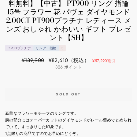
料無料】【中古】 PT900 リング 指輪
15号 フラワー 花 パヴェ ダイヤモンド
2.00CT PT900プラチナ レディース メ
ンズ おしゃれ かわいい ギフト プレゼ
ント【SH】
Pt900プラチナ
リング・指輪
S
通
セ
¥139,900
¥82,610
（税込）
¥57,290割引
常
ー
826
ポイント
価
ル
格
価
格
SOLD OUT
豪華なフラワーモチーフのリングです。
腕の部分にはテーパーカットのダイヤモンドがレール留めでとめられ
ていて、すっきりした印象です。
1点限りの商品ですのでお早めにどうぞ。