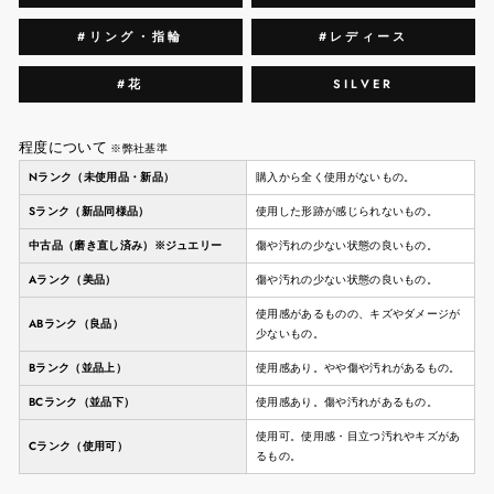
#リング・指輪
#レディース
#花
SILVER
程度について
※弊社基準
Nランク（未使用品・新品）
購入から全く使用がないもの。
Sランク（新品同様品）
使用した形跡が感じられないもの。
中古品（磨き直し済み）※ジュエリー
傷や汚れの少ない状態の良いもの。
Aランク（美品）
傷や汚れの少ない状態の良いもの。
使用感があるものの、キズやダメージが
ABランク（良品）
少ないもの。
Bランク（並品上）
使用感あり。やや傷や汚れがあるもの。
BCランク（並品下）
使用感あり。傷や汚れがあるもの。
使用可。使用感・目立つ汚れやキズがあ
Cランク（使用可）
るもの。