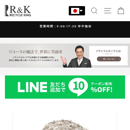
コ
ン
検索
サイト
カ
テ
ン
営業時間：9:00-17:30 年中無休
ツ
に
ス
キ
ッ
プ
す
る