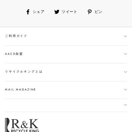
facebook
ツ
ピ
シェア
ツイート
ピン
で
イ
ン
シ
ー
す
ェ
ト
る
ご利用ガイド
ア
す
す
る
る
AACD加盟
リサイクルキングとは
MAIL MAGAZINE