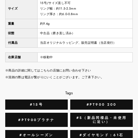
15号/サイズ直し不可
サイズ
リング幅：約11.5-2.5mm
リング厚さ：約6.0-0.8mm
重量
約9.4g
状態
中古品（磨き直し済み）
付属品
当店オリジナルラッピング、販売証明書（当店発行）
在庫店舗
※移動中
※商品の詳細に関してはこちらの店舗にお問い合わせ下さい
※混雑の際は電話が繋がりにいくことがございます。ご了承下さい。
Tags
#15号
#PT900 200
#S（新品同様品・未使用
#PT900プラチナ
に近い）
#オールシーズン
#ダイヤモンド：61石