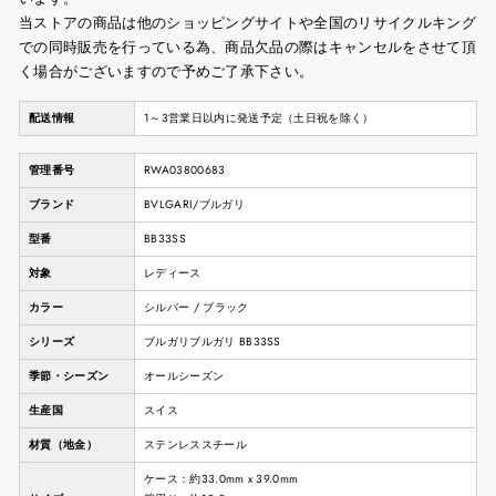
当ストアの商品は他のショッピングサイトや全国のリサイクルキング
での同時販売を行っている為、商品欠品の際はキャンセルをさせて頂
く場合がございますので予めご了承下さい。
配送情報
1～3営業日以内に発送予定（土日祝を除く）
管理番号
RWA03800683
ブランド
BVLGARI/ブルガリ
型番
BB33SS
対象
レディース
カラー
シルバー / ブラック
シリーズ
ブルガリブルガリ BB33SS
季節・シーズン
オールシーズン
生産国
スイス
材質（地金）
ステンレススチール
ケース：約33.0mm x 39.0mm