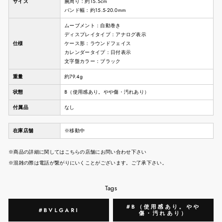
サイズ
腕周り：約15.5cm
バンド幅：約15.5-20.0mm
ムーブメント：自動巻き
ディスプレイタイプ：アナログ表示
仕様
ケース形：ラウンドフェイス
カレンダータイプ：日付表示
文字盤カラー：ブラック
重量
約79.4g
状態
B（使用感あり。やや傷・汚れあり）
付属品
なし
在庫店舗
※移動中
※商品の詳細に関してはこちらの店舗にお問い合わせ下さい
※混雑の際は電話が繋がりにいくことがございます。ご了承下さい。
Tags
#B（使用感あり。やや
#BVLGARI
傷・汚れあり）