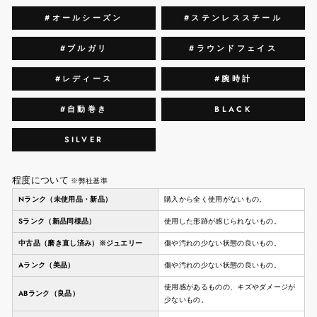
#オールシーズン
#ステンレススチール
#ブルガリ
#ラウンドフェイス
#レディース
#腕時計
#自動巻き
BLACK
SILVER
程度について
※弊社基準
Nランク（未使用品・新品）
購入から全く使用がないもの。
Sランク（新品同様品）
使用した形跡が感じられないもの。
中古品（磨き直し済み）※ジュエリー
傷や汚れの少ない状態の良いもの。
Aランク（美品）
傷や汚れの少ない状態の良いもの。
使用感があるものの、キズやダメージが
ABランク（良品）
少ないもの。