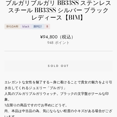
ブルガリブルガリ BB33SS ステンレス
スチール BB33SS シルバー ブラック
レディース【BIM】
BVLGARI
black
腕時計
B
通
¥94,800
（税込）
常
948
ポイント
価
格
SOLD OUT
エレガントな女性を魅了する～身に着けることで貴女の魅力をより引
き出してくれるジュエリー「ブルガリ」
人気のブルガリブルガリウォッチ。ブラックの文字盤がクールな印
象。
1点限りの商品ですのでお早めにどうぞ。
尚、本品は中古品の為、気にならない程度の小キズがある場合がござ
います。