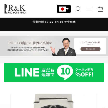
コ
ン
検索
サイト
カ
テ
ン
営業時間：9:00-17:30 年中無休
ツ
に
ス
キ
ッ
プ
す
る