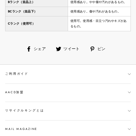
Bランク（並品上）
使用感あり。やや傷や汚れがあるもの。
BCランク（並品下）
使用感あり。傷や汚れがあるもの。
使用可。使用感・目立つ汚れやキズがあ
Cランク（使用可）
るもの。
facebook
ツ
ピ
シェア
ツイート
ピン
で
イ
ン
シ
ー
す
ェ
ト
る
ご利用ガイド
ア
す
す
る
る
AACD加盟
リサイクルキングとは
MAIL MAGAZINE